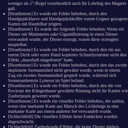
weniger als 1“-Regel versehentlich auch für Lehrling des Magiers
galt.
[Hearthstone] Es wurde ein Fehler behoben, durch den
Handgepäcklarve und Handgepäckkoffer eurem Gegner gezogene
Karten mit Handelbar zeigten.
[Hearthstone} Es wurde der folgende Fehler behoben: Wenn ein
Diener mit Minimieren oder Gigantifizierung in einen Diener
verwandelt wurde, der Diener erzeugt, waren diese erzeugten
unspielbar.
[Hearthstone] Es wurde ein Fehler behoben, durch den ein aus
eurem Deck oder eurer Hand kopiertes Schmelzementar nicht den
Effekt „dauerhaft eingefroren“ hatte.
[Hearthstone] Es wurde ein Fehler behoben, durch den das zweite
duplizierte Seemannslied nicht gewährt wurde, wenn in einem
Zug ein zweites Seemannslied gespielt wurde, während sich
Sonnenanbeterin Lynessa im Spiel befand.
[Hearthstone] Es wurde ein Fehler behoben, durch den die von
Rockstar der Klingenhauer gewährte Rüstung nicht für Karten wie
Zauberjaspis gewertet wurde.
[Hearthstone] Es wurde ein visueller Fehler behoben, der auftrat,
wenn eine markante Karte aus Marsch des Lichkönigs in eine
markante Karte aus einem anderen Set verwandelt wurde.
[Schlachtfeld] Die visuellen Effekte beim Entdecken wurden
abgeschwächt.
[Schlachtfeld] Zauberkunde-Effekte, die keine Diener stärken,