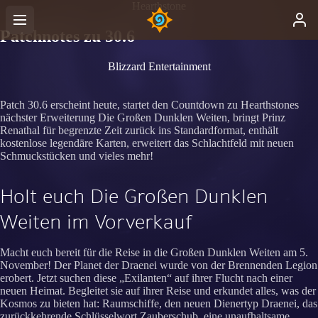
Hearthstone
Patchnotes zu 30.6
Blizzard Entertainment
Patch 30.6 erscheint heute, startet den Countdown zu Hearthstones
nächster Erweiterung Die Großen Dunklen Weiten, bringt Prinz
Renathal für begrenzte Zeit zurück ins Standardformat, enthält
kostenlose legendäre Karten, erweitert das Schlachtfeld mit neuen
Schmuckstücken und vieles mehr!
Holt euch Die Großen Dunklen
Weiten im Vorverkauf
Macht euch bereit für die Reise in die Großen Dunklen Weiten am 5.
November! Der Planet der Draenei wurde von der Brennenden Legion
erobert. Jetzt suchen diese „Exilanten“ auf ihrer Flucht nach einer
neuen Heimat. Begleitet sie auf ihrer Reise und erkundet alles, was der
Kosmos zu bieten hat: Raumschiffe, den neuen Dienertyp Draenei, das
zurückkehrende Schlüsselwort Zauberschub, eine unaufhaltsame