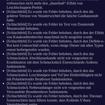
verbrauchen nicht mehr den „dauerhaft“-Effekt von
Leuchtschuppen-Porträt.
[Schlachtfeld] Es wurde ein Fehler behoben, durch den die
goldene Version von Wanderwichtel die falsche Gasthausstufe
hatte.
[Schlachtfeld] Es wurde ein Fehler im Text von Donnernde
Monstrosität behoben.
[Schlachtfeld] Es wurde ein Fehler behoben, durch den der Effekt
von Katakombenbrecher manchmal nicht ausgelöst wurde.
[Schlachtfeld] Es wurde ein Fehler behoben, durch den Deflekt-o-
Bot kein Gottesschild erhielt, wenn einige Diener mit allen Typen
erneut herbeigerufen wurden.
[Schlachtfeld] Es wurde ein Fehler behoben, durch den das
Schmuckstück Abschlussurkunde nicht wie vorgesehen in
Kombination mit dem Schmuckstück Eisenschmiede-Amboss
funktionierte.
[Schlachtfeld] Es wurde ein Fehler behoben, durch den das
Schmuckstück Leuchtstulpen und Vol’jins Heldenfähigkeit nicht
mit Polarisierender Beatboxer funktionierten.
[Schlachtfeld] Es wurde ein Fehler behoben, durch den das
Schmuckstück Netheranhänger nicht wie vorgesehen mit
Verwandelte Brombeerhexe funktionierte.
[Schlachtfeld] Es wurde ein Fehler behoben, durch den Theotars
Sonnenschirm dazu führen konnte, dass Kultistin S’thara
Verstohlenheit verlor.