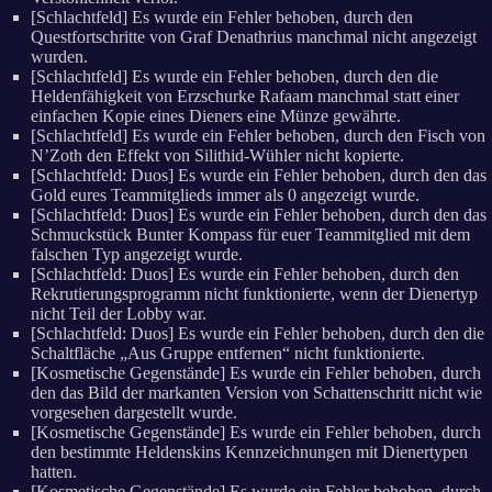
[Schlachtfeld] Es wurde ein Fehler behoben, durch den
Questfortschritte von Graf Denathrius manchmal nicht angezeigt
wurden.
[Schlachtfeld] Es wurde ein Fehler behoben, durch den die
Heldenfähigkeit von Erzschurke Rafaam manchmal statt einer
einfachen Kopie eines Dieners eine Münze gewährte.
[Schlachtfeld] Es wurde ein Fehler behoben, durch den Fisch von
N’Zoth den Effekt von Silithid-Wühler nicht kopierte.
[Schlachtfeld: Duos] Es wurde ein Fehler behoben, durch den das
Gold eures Teammitglieds immer als 0 angezeigt wurde.
[Schlachtfeld: Duos] Es wurde ein Fehler behoben, durch den das
Schmuckstück Bunter Kompass für euer Teammitglied mit dem
falschen Typ angezeigt wurde.
[Schlachtfeld: Duos] Es wurde ein Fehler behoben, durch den
Rekrutierungsprogramm nicht funktionierte, wenn der Dienertyp
nicht Teil der Lobby war.
[Schlachtfeld: Duos] Es wurde ein Fehler behoben, durch den die
Schaltfläche „Aus Gruppe entfernen“ nicht funktionierte.
[Kosmetische Gegenstände] Es wurde ein Fehler behoben, durch
den das Bild der markanten Version von Schattenschritt nicht wie
vorgesehen dargestellt wurde.
[Kosmetische Gegenstände] Es wurde ein Fehler behoben, durch
den bestimmte Heldenskins Kennzeichnungen mit Dienertypen
hatten.
[Kosmetische Gegenstände] Es wurde ein Fehler behoben, durch