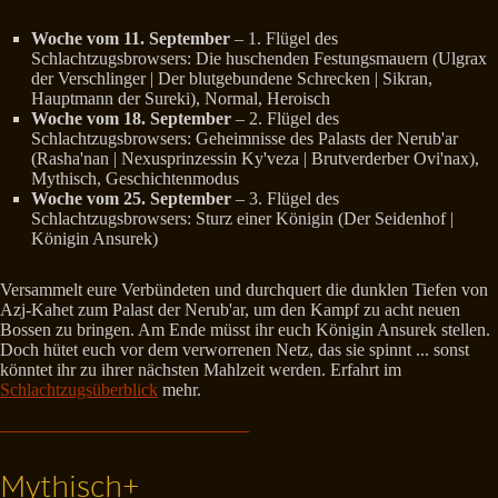
Woche vom 11. September
– 1. Flügel des
Schlachtzugsbrowsers: Die huschenden Festungsmauern (Ulgrax
der Verschlinger | Der blutgebundene Schrecken | Sikran,
Hauptmann der Sureki), Normal, Heroisch
Woche vom 18. September
– 2. Flügel des
Schlachtzugsbrowsers: Geheimnisse des Palasts der Nerub'ar
(Rasha'nan | Nexusprinzessin Ky'veza | Brutverderber Ovi'nax),
Mythisch, Geschichtenmodus
Woche vom 25. September
– 3. Flügel des
Schlachtzugsbrowsers: Sturz einer Königin (Der Seidenhof |
Königin Ansurek)
Versammelt eure Verbündeten und durchquert die dunklen Tiefen von
Azj-Kahet zum Palast der Nerub'ar, um den Kampf zu acht neuen
Bossen zu bringen. Am Ende müsst ihr euch Königin Ansurek stellen.
Doch hütet euch vor dem verworrenen Netz, das sie spinnt ... sonst
könntet ihr zu ihrer nächsten Mahlzeit werden. Erfahrt im
Schlachtzugsüberblick
mehr.
Mythisch+