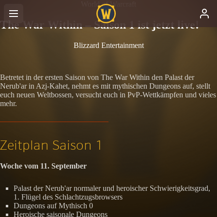
World of Warcraft
The War Within – Saison 1 ist jetzt live!
Blizzard Entertainment
Betretet in der ersten Saison von The War Within den Palast der
Nerub'ar in Azj-Kahet, nehmt es mit mythischen Dungeons auf, stellt
euch neuen Weltbossen, versucht euch in PvP-Wettkämpfen und vieles
mehr.
Zeitplan Saison 1
Woche vom 11. September
Palast der Nerub'ar normaler und heroischer Schwierigkeitsgrad,
1. Flügel des Schlachtzugsbrowsers
Dungeons auf Mythisch 0
Heroische saisonale Dungeons