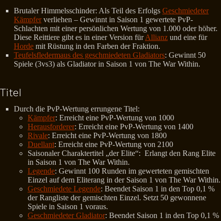
Brutaler Himmelsschinder: Als Teil des Erfolgs
Geschmiedeter
Kämpfer
verliehen – Gewinnt in Saison 1 gewertete PvP-
Schlachten mit einer persönlichen Wertung von 1.000 oder höher.
Diese Reittiere gibt es in einer Version für
Allianz
und eine für
Horde
mit Rüstung in den Farben der Fraktion.
Teufelsfledermaus des geschmiedeten Gladiators
: Gewinnt 50
Spiele (3vs3) als Gladiator in Saison 1 von The War Within.
Titel
Durch die PvP-Wertung errungene Titel:
Kämpfer
: Erreicht eine PvP-Wertung von 1000
Herausforderer
: Erreicht eine PvP-Wertung von 1400
Rivale
: Erreicht eine PvP-Wertung von 1800
Duellant
: Erreicht eine PvP-Wertung von 2100
Saisonaler Charaktertitel „der Elite“: Erlangt den Rang Elite
in Saison 1 von The War Within.
Legende
: Gewinnt 100 Runden im gewerteten gemischten
Einzel auf dem Eliterang in der Saison 1 von The War Within.
Geschmiedete Legende
: Beendet Saison 1 in den Top 0,1 %
der Rangliste der gemischten Einzel. Setzt 50 gewonnene
Spiele in Saison 1 voraus.
Geschmiedeter Gladiator
: Beendet Saison 1 in den Top 0,1 %