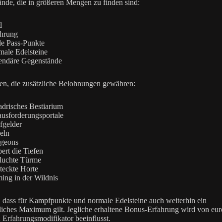
nde, die in größeren Mengen zu finden sind:
d
ahrung
le Pass-Punkte
ale Edelsteine
endäre Gegenstände
ten, die zusätzliche Belohnungen gewähren:
drisches Bestiarium
usforderungsportale
fgelder
eln
geons
ert die Tiefen
luchte Türme
teckte Horte
ing in der Wildnis
 dass für Kampfpunkte und normale Edelsteine auch weiterhin ein
iches Maximum gilt. Jegliche erhaltene Bonus-Erfahrung wird von eu
n Erfahrungsmodifikator beeinflusst.