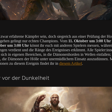
 zwar erfahrene Kämpfer sein, doch siegreich aus einer Prüfung der H
gehen gelingt nur echten Champions. Vom
11. Oktober um 3:00 Uhr
ober um 3:00 Uhr
könnt ihr euch mit anderen Spielern messen, währen
gen verdient und die Ränge des Ereignisses erklimmt. Alle Spieler:inn
 sich in eigenen Bereichen, in die Dämonenhorden in Wellen einfallen; e
l, die Dämonen der Hölle unter unermüdlichem Einsatz auszudünnen. 
ionen zu diesem Ereignis findet ihr in
diesem Artikel
.
 vor der Dunkelheit