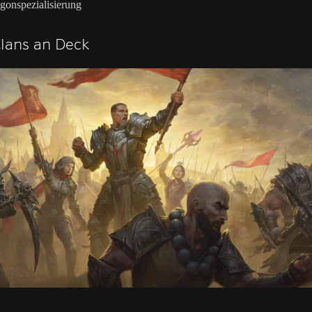
gonspezialisierung
Clans an Deck