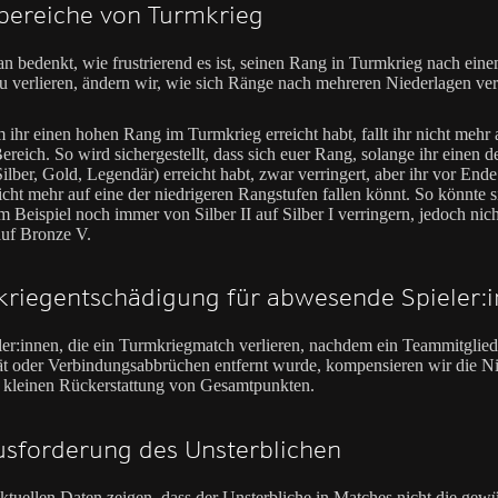
bereiche von Turmkrieg
 bedenkt, wie frustrierend es ist, seinen Rang in Turmkrieg nach ein
 verlieren, ändern wir, wie sich Ränge nach mehreren Niederlagen ver
ihr einen hohen Rang im Turmkrieg erreicht habt, fallt ihr nicht mehr 
ereich. So wird sichergestellt, dass sich euer Rang, solange ihr einen 
ilber, Gold, Legendär) erreicht habt, zwar verringert, aber ihr vor Ende
icht mehr auf eine der niedrigeren Rangstufen fallen könnt. So könnte s
 Beispiel noch immer von Silber II auf Silber I verringern, jedoch nic
 auf Bronze V.
riegentschädigung für abwesende Spieler:
ler:innen, die ein Turmkriegmatch verlieren, nachdem ein Teammitglie
tät oder Verbindungsabbrüchen entfernt wurde, kompensieren wir die N
r kleinen Rückerstattung von Gesamtpunkten.
sforderung des Unsterblichen
ktuellen Daten zeigen, dass der Unsterbliche in Matches nicht die gew