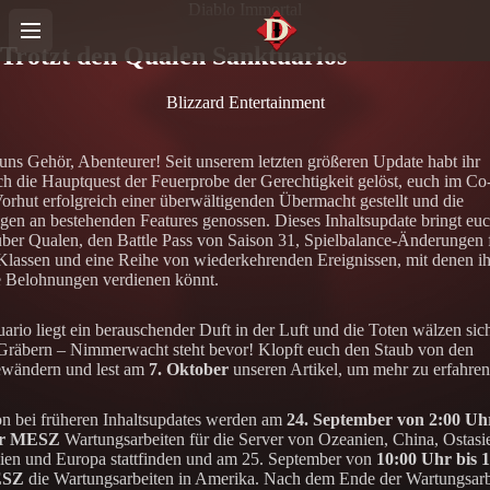
Diablo Immortal
Trotzt den Qualen Sanktuarios
Blizzard Entertainment
uns Gehör, Abenteurer! Seit unserem letzten größeren Update habt ihr
ch die Hauptquest der Feuerprobe der Gerechtigkeit gelöst, euch im Co
rhut erfolgreich einer überwältigenden Übermacht gestellt und die
en an bestehenden Features genossen. Dieses Inhaltsupdate bringt eu
ber Qualen, den Battle Pass von Saison 31, Spielbalance-Änderungen f
Klassen und eine Reihe von wiederkehrenden Ereignissen, mit denen ih
e Belohnungen verdienen könnt.
uario liegt ein berauschender Duft in der Luft und die Toten wälzen sic
 Gräbern – Nimmerwacht steht bevor! Klopft euch den Staub von den
ewändern und lest am
7. Oktober
unseren Artikel, um mehr zu erfahren
n bei früheren Inhaltsupdates werden am
24. September von 2:00 Uhr
hr MESZ
Wartungsarbeiten für die Server von Ozeanien, China, Ostasi
ien und Europa stattfinden und am 25. September von
10:00 Uhr bis 
ESZ
die Wartungsarbeiten in Amerika. Nach dem Ende der Wartungsarb