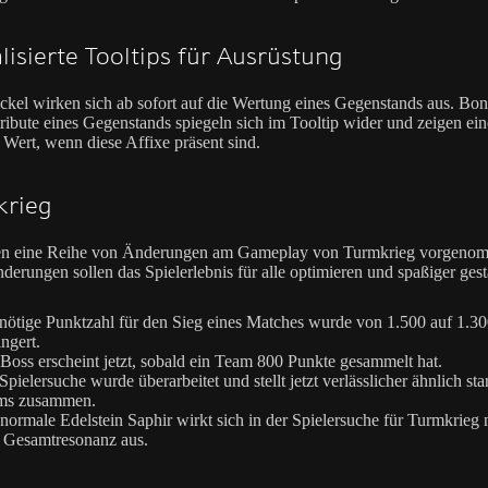
lisierte Tooltips für Ausrüstung
kel wirken sich ab sofort auf die Wertung eines Gegenstands aus. Boni
ribute eines Gegenstands spiegeln sich im Tooltip wider und zeigen ei
 Wert, wenn diese Affixe präsent sind.
krieg
en eine Reihe von Änderungen am Gameplay von Turmkrieg vorgeno
derungen sollen das Spielerlebnis für alle optimieren und spaßiger gest
nötige Punktzahl für den Sieg eines Matches wurde von 1.500 auf 1.3
ingert.
Boss erscheint jetzt, sobald ein Team 800 Punkte gesammelt hat.
Spielersuche wurde überarbeitet und stellt jetzt verlässlicher ähnlich sta
ms zusammen.
normale Edelstein Saphir wirkt sich in der Spielersuche für Turmkrieg 
 Gesamtresonanz aus.