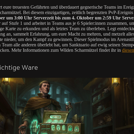
rt eure treuesten Gefährten und überdauert gegnerische Teams im Ereig
charmützel. Bei diesem einzigartigen, zeitlich begrenzten PvP-Ereign
er um 3:00 Uhr Serverzeit bis zum 4. Oktober um 2:59 Uhr Server
ihr auf Stufe 1 und arbeitet in Teams aus je 6 Spieler:innen zusammen, u
ige Karte zu erkunden und als letztes Team zu überleben. Legt entdeckt
ng an, sammelt Erfahrung, um eure Macht zu mehren, und metzelt alles
te nieder, um den Kampf zu gewinnen. Dieser Spielmodus im Arenastil
 Team alle anderen überlebt hat, um Sanktuario auf ewig seinen Stemp
cken. Mehr Informationen zum Wilden Scharmützel findet ihr in
diesem
ichtige Ware