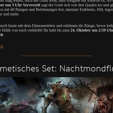
er mag leiden, doch der Geist weiß, dass Hingabe die Antwort ist. A
er um 3 Uhr Serverzeit
sagt der Geist sich von den Qualen los und gi
ass mit 40 Rängen und Belohnungen frei, darunter Embleme, Hilt, lege
ne und mehr.
noch heute mit dem Dämonentöten und erklimmt die Ränge, bevor ledi
re Hülle von euch verbleibt! Ihr habt bis zum
24. Oktober um 2:59 Uh
it
.
en
metisches Set: Nachtmondfl