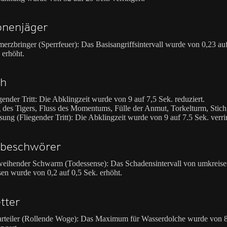
nenjäger
erzbringer (Sperrfeuer): Das Basisangriffsintervall wurde von 0,23 au
 erhöht.
h
gender Tritt: Die Abklingzeit wurde von 9 auf 7,5 Sek. reduziert.
 des Tigers, Fluss des Momentums, Fülle der Anmut, Torkelturm, Stich
sung (Fliegender Tritt): Die Abklingzeit wurde von 9 auf 7.5 Sek. verri
nbeschwörer
eihender Schwarm (Todessense): Das Schadensintervall von umkreis
en wurde von 0,2 auf 0,5 Sek. erhöht.
tter
rteiler (Rollende Woge): Das Maximum für Wasserdolche wurde von 8