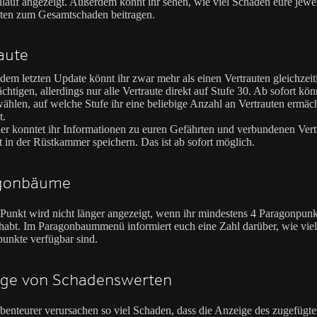
auf angezeigt. Außerdem könnt ihr sehen, wie viel Schaden eure jewe
iten zum Gesamtschaden beitragen.
aute
 dem letzten Update könnt ihr zwar mehr als einen Vertrauten gleichzeit
chtigen, allerdings nur alle Vertraute direkt auf Stufe 30. Ab sofort kön
ählen, auf welche Stufe ihr eine beliebige Anzahl an Vertrauten ermäc
t.
er konntet ihr Informationen zu euren Gefährten und verbundenen Vert
t in der Rüstkammer speichern. Das ist ab sofort möglich.
gonbäume
 Punkt wird nicht länger angezeigt, wenn ihr mindestens 4 Paragonpunk
 habt. Im Paragonbaummenü informiert euch eine Zahl darüber, wie vie
unkte verfügbar sind.
ige von Schadenswerten
benteurer verursachen so viel Schaden, dass die Anzeige des zugefügt