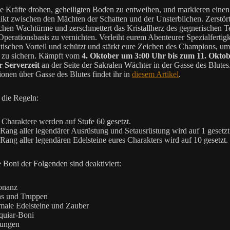
de Kräfte drohen, geheiligten Boden zu entweihen, und markieren eine
ikt zwischen den Mächten der Schatten und der Unsterblichen. Zerstört
chen Wachtürme und zerschmettert das Kristallherz des gegnerischen T
Operationsbasis zu vernichten. Verleiht eurem Abenteurer Spezialfertigk
ktischen Vorteil und schützt und stärkt eure Zeichen des Champions, u
 zu sichern. Kämpft vom
4. Oktober um 3:00 Uhr bis zum 11. Okto
 Serverzeit
an der Seite der Sakralen Wächter in der Gasse des Blute
ionen über Gasse des Blutes findet ihr in
diesem Artikel
.
 die Regeln:
 Charaktere werden auf Stufe 60 gesetzt.
Rang aller legendärer Ausrüstung und Setausrüstung wird auf 1 gesetzt
Rang aller legendären Edelsteine eures Charakters wird auf 10 gesetzt.
 Boni der Folgenden sind deaktiviert:
onanz
ns und Truppen
ale Edelsteine und Zauber
quiar-Boni
tungen