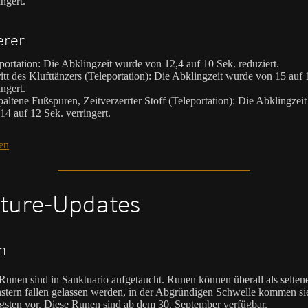
ingert.
erer
portation: Die Abklingzeit wurde von 12,4 auf 10 Sek. reduziert.
itt des Klufttänzers (Teleportation): Die Abklingzeit wurde von 15 auf 
ingert.
altene Fußspuren, Zeitverzerrter Stoff (Teleportation): Die Abklingzei
14 auf 12 Sek. verringert.
en
ture-Updates
n
Runen sind in Sanktuario aufgetaucht. Runen können überall als selten
tern fallen gelassen werden, in der Abgründigen Schwelle kommen si
gsten vor. Diese Runen sind ab dem 30. September verfügbar.