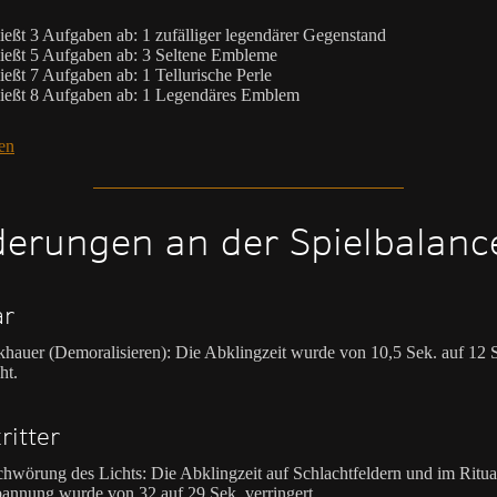
ießt 3 Aufgaben ab: 1 zufälliger legendärer Gegenstand
ießt 5 Aufgaben ab: 3 Seltene Embleme
ießt 7 Aufgaben ab: 1 Tellurische Perle
ießt 8 Aufgaben ab: 1 Legendäres Emblem
en
erungen an der Spielbalanc
ar
hauer (Demoralisieren): Die Abklingzeit wurde von 10,5 Sek. auf 12 
ht.
ritter
hwörung des Lichts: Die Abklingzeit auf Schlachtfeldern und im Ritua
annung wurde von 32 auf 29 Sek. verringert.