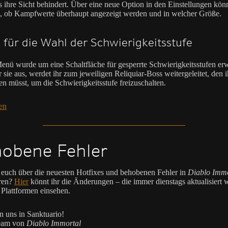
 ihre Sicht behindert. Über eine neue Option in den Einstellungen könn
n, ob Kampfwerte überhaupt angezeigt werden und in welcher Größe.
für die Wahl der Schwierigkeitsstufe
enü wurde um eine Schaltfläche für gesperrte Schwierigkeitsstufen erw
 sie aus, werdet ihr zum jeweiligen Reliquiar-Boss weitergeleitet, den i
n müsst, um die Schwierigkeitsstufe freizuschalten.
en
obene Fehler
t euch über die neuesten Hotfixes und behobenen Fehler in
Diablo Immo
ren?
Hier
könnt ihr die Änderungen – die immer dienstags aktualisiert 
n Plattformen einsehen.
n uns in Sanktuario!
eam von
Diablo Immortal