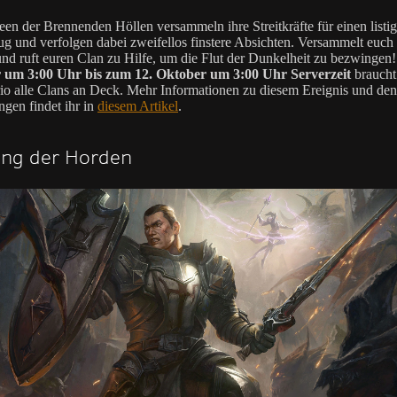
en der Brennenden Höllen versammeln ihre Streitkräfte für einen listi
g und verfolgen dabei zweifellos finstere Absichten. Versammelt euch
nd ruft euren Clan zu Hilfe, um die Flut der Dunkelheit zu bezwinge
 um 3:00 Uhr bis zum 12. Oktober um 3:00 Uhr Serverzeit
braucht
io alle Clans an Deck. Mehr Informationen zu diesem Ereignis und den
gen findet ihr in
diesem Artikel
.
ung der Horden