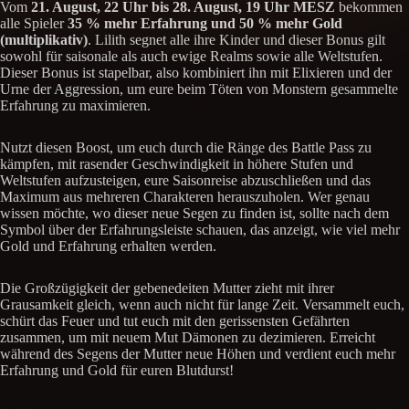
Vom
21. August, 22 Uhr bis 28. August, 19 Uhr MESZ
bekommen
alle Spieler
35 % mehr Erfahrung und 50 % mehr Gold
(multiplikativ)
. Lilith segnet alle ihre Kinder und dieser Bonus gilt
sowohl für saisonale als auch ewige Realms sowie alle Weltstufen.
Dieser Bonus ist stapelbar, also kombiniert ihn mit Elixieren und der
Urne der Aggression, um eure beim Töten von Monstern gesammelte
Erfahrung zu maximieren.
Nutzt diesen Boost, um euch durch die Ränge des Battle Pass zu
kämpfen, mit rasender Geschwindigkeit in höhere Stufen und
Weltstufen aufzusteigen, eure Saisonreise abzuschließen und das
Maximum aus mehreren Charakteren herauszuholen. Wer genau
wissen möchte, wo dieser neue Segen zu finden ist, sollte nach dem
Symbol über der Erfahrungsleiste schauen, das anzeigt, wie viel mehr
Gold und Erfahrung erhalten werden.
Die Großzügigkeit der gebenedeiten Mutter zieht mit ihrer
Grausamkeit gleich, wenn auch nicht für lange Zeit. Versammelt euch,
schürt das Feuer und tut euch mit den gerissensten Gefährten
zusammen, um mit neuem Mut Dämonen zu dezimieren. Erreicht
während des Segens der Mutter neue Höhen und verdient euch mehr
Erfahrung und Gold für euren Blutdurst!