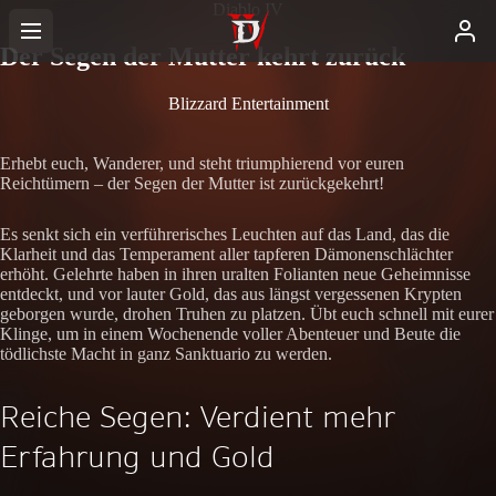
Diablo IV
Der Segen der Mutter kehrt zurück
Blizzard Entertainment
Erhebt euch, Wanderer, und steht triumphierend vor euren
Reichtümern – der Segen der Mutter ist zurückgekehrt!
Es senkt sich ein verführerisches Leuchten auf das Land, das die
Klarheit und das Temperament aller tapferen Dämonenschlächter
erhöht. Gelehrte haben in ihren uralten Folianten neue Geheimnisse
entdeckt, und vor lauter Gold, das aus längst vergessenen Krypten
geborgen wurde, drohen Truhen zu platzen. Übt euch schnell mit eurer
Klinge, um in einem Wochenende voller Abenteuer und Beute die
tödlichste Macht in ganz Sanktuario zu werden.
Reiche Segen: Verdient mehr
Erfahrung und Gold