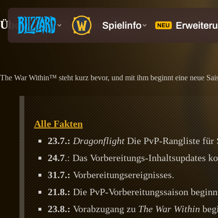
Überblick: The War Within – Saison 1 und 
The War Within™ steht kurz bevor, und mit ihm beginnt eine neue S
Alle Fakten
23.7.:
Dragonflight
Die PvP-Rangliste für 
24.7
.: Das Vorbereitungs-Inhaltsupdates 
31.7.:
Vorbereitungsereignisses.
21.8.:
Die PvP-Vorbereitungssaison beginnt
23.8.:
Vorabzugang zu
The War Within
begi