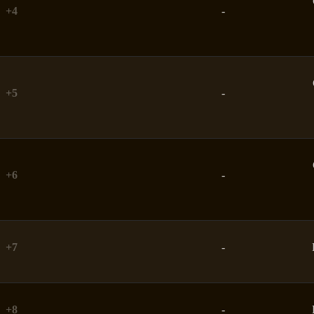
+4
-
+5
-
+6
-
+7
-
+8
-