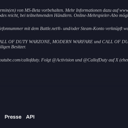
termin(en) von MS-Beta vorbehalten. Mehr Informationen dazu auf www.
odes reicht, bei teilnehmenden Händlern. Online-Mehrspieler-Abo mögl
elefonnummer mit dem Battle.net®- und/oder Steam-Konto verknüpft w
Y, CALL OF DUTY WARZONE, MODERN WARFARE und CALL OF DUTY BL
igen Besitzer.
.youtube.com/callofduty. Folgt @Activision und @CallofDuty auf X (