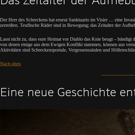
Das Zeitalter der Aufhe
Der Herr des Schreckens hat erneut Sanktuario im Visier … eine Invasi
zerreißen. Teuflische Räder sind in Bewegung; das Zeitalter der Aufh
Lasst nicht zu, dass eure Heimat vor Diablo das Knie beugt – bändi
von denen einige aus dem Ewigen Konflikt stammen, können aus verschi
Aktivitäten sind Schreckensportale, Vergessenssäulen und Höllenschlä
Nach oben
Eine neue Geschichte ent