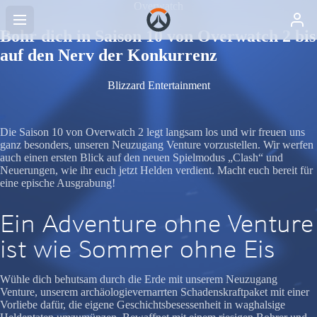
Overwatch
Bohr dich in Saison 10 von Overwatch 2 bis
auf den Nerv der Konkurrenz
Blizzard Entertainment
Die Saison 10 von Overwatch 2 legt langsam los und wir freuen uns
ganz besonders, unseren Neuzugang Venture vorzustellen. Wir werfen
auch einen ersten Blick auf den neuen Spielmodus „Clash“ und
Neuerungen, wie ihr euch jetzt Helden verdient. Macht euch bereit für
eine epische Ausgrabung!
Ein Adventure ohne Venture
ist wie Sommer ohne Eis
Wühle dich behutsam durch die Erde mit unserem Neuzugang
Venture, unserem archäologievernarrten Schadenskraftpaket mit einer
Vorliebe dafür, die eigene Geschichtsbesessenheit in waghalsige