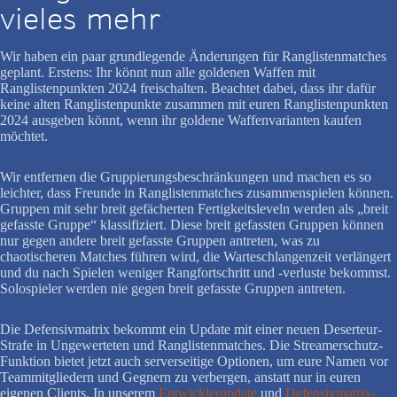
vieles mehr
Wir haben ein paar grundlegende Änderungen für Ranglistenmatches
geplant. Erstens: Ihr könnt nun alle goldenen Waffen mit
Ranglistenpunkten 2024 freischalten. Beachtet dabei, dass ihr dafür
keine alten Ranglistenpunkte zusammen mit euren Ranglistenpunkten
2024 ausgeben könnt, wenn ihr goldene Waffenvarianten kaufen
möchtet.
Wir entfernen die Gruppierungsbeschränkungen und machen es so
leichter, dass Freunde in Ranglistenmatches zusammenspielen können.
Gruppen mit sehr breit gefächerten Fertigkeitsleveln werden als „breit
gefasste Gruppe“ klassifiziert. Diese breit gefassten Gruppen können
nur gegen andere breit gefasste Gruppen antreten, was zu
chaotischeren Matches führen wird, die Warteschlangenzeit verlängert
und du nach Spielen weniger Rangfortschritt und -verluste bekommst.
Solospieler werden nie gegen breit gefasste Gruppen antreten.
Die Defensivmatrix bekommt ein Update mit einer neuen Deserteur-
Strafe in Ungewerteten und Ranglistenmatches. Die Streamerschutz-
Funktion bietet jetzt auch serverseitige Optionen, um eure Namen vor
Teammitgliedern und Gegnern zu verbergen, anstatt nur in euren
eigenen Clients. In unserem
Entwicklerupdate
und
Defensivmatrix-