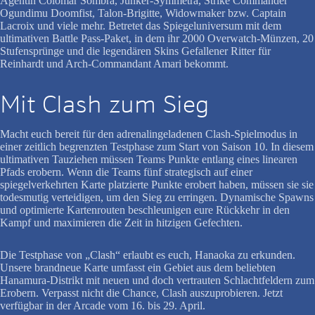
Agentin Colomar Sombra, Junker-Symmetra, Strike Commander
Ogundimu Doomfist, Talon-Brigitte, Widowmaker bzw. Captain
Lacroix und viele mehr. Betretet das Spiegeluniversum mit dem
ultimativen Battle Pass-Paket, in dem ihr 2000 Overwatch-Münzen, 20
Stufensprünge und die legendären Skins Gefallener Ritter für
Reinhardt und Arch-Commandant Amari bekommt.
Mit Clash zum Sieg
Macht euch bereit für den adrenalingeladenen Clash-Spielmodus in
einer zeitlich begrenzten Testphase zum Start von Saison 10. In diesem
ultimativen Tauziehen müssen Teams Punkte entlang eines linearen
Pfads erobern. Wenn die Teams fünf strategisch auf einer
spiegelverkehrten Karte platzierte Punkte erobert haben, müssen sie sie
todesmutig verteidigen, um den Sieg zu erringen. Dynamische Spawns
und optimierte Kartenrouten beschleunigen eure Rückkehr in den
Kampf und maximieren die Zeit in hitzigen Gefechten.
Die Testphase von „Clash“ erlaubt es euch, Hanaoka zu erkunden.
Unsere brandneue Karte umfasst ein Gebiet aus dem beliebten
Hanamura-Distrikt mit neuen und doch vertrauten Schlachtfeldern zum
Erobern. Verpasst nicht die Chance, Clash auszuprobieren. Jetzt
verfügbar in der Arcade vom 16. bis 29. April.