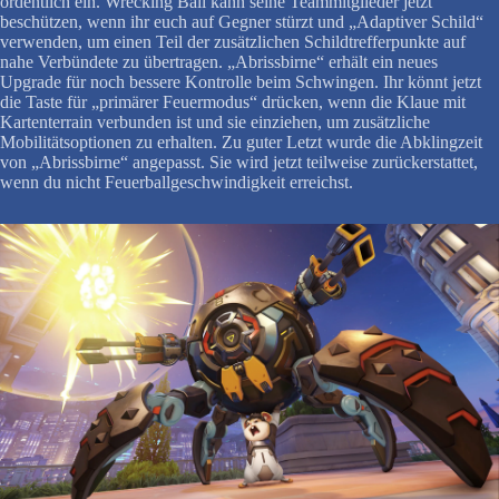
ordentlich ein. Wrecking Ball kann seine Teammitglieder jetzt
beschützen, wenn ihr euch auf Gegner stürzt und „Adaptiver Schild“
verwenden, um einen Teil der zusätzlichen Schildtrefferpunkte auf
nahe Verbündete zu übertragen. „Abrissbirne“ erhält ein neues
Upgrade für noch bessere Kontrolle beim Schwingen. Ihr könnt jetzt
die Taste für „primärer Feuermodus“ drücken, wenn die Klaue mit
Kartenterrain verbunden ist und sie einziehen, um zusätzliche
Mobilitätsoptionen zu erhalten. Zu guter Letzt wurde die Abklingzeit
von „Abrissbirne“ angepasst. Sie wird jetzt teilweise zurückerstattet,
wenn du nicht Feuerballgeschwindigkeit erreichst.