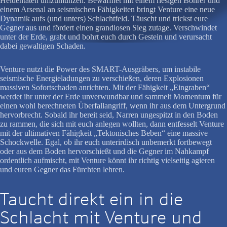
Heldentaten umzumünzen. Bewaffnet mit einem riesigen Bohrer und
einem Arsenal an seismischen Fähigkeiten bringt Venture eine neue
Dynamik aufs (und unters) Schlachtfeld. Täuscht und trickst eure
Gegner aus und fördert einen grandiosen Sieg zutage. Verschwindet
unter der Erde, grabt und bohrt euch durch Gestein und verursacht
dabei gewaltigen Schaden.
Venture nutzt die Power des SMART-Ausgräbers, um instabile
seismische Energieladungen zu verschießen, deren Explosionen
massiven Sofortschaden anrichten. Mit der Fähigkeit „Eingraben“
werdet ihr unter der Erde unverwundbar und sammelt Momentum für
einen wohl berechneten Überfallangriff, wenn ihr aus dem Untergrund
hervorbrecht. Sobald ihr bereit seid, Narren ungespitzt in den Boden
zu rammen, die sich mit euch anlegen wollten, dann entfesselt Venture
mit der ultimativen Fähigkeit „Tektonisches Beben“ eine massive
Schockwelle. Egal, ob ihr euch unterirdisch unbemerkt fortbewegt
oder aus dem Boden hervorschießt und die Gegner im Nahkampf
ordentlich aufmischt, mit Venture könnt ihr richtig vielseitig agieren
und euren Gegner das Fürchten lehren.
Taucht direkt ein in die
Schlacht mit Venture und