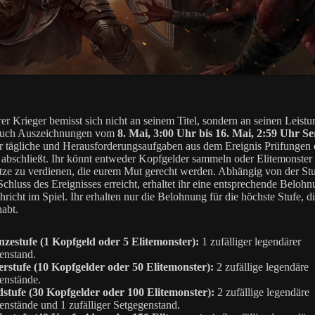
er Krieger bemisst sich nicht an seinem Titel, sondern an seinen Leistu
 euch Auszeichnungen vom
8. Mai, 3:00 Uhr bis 16. Mai, 2:59 Uhr Se
r tägliche und Herausforderungsaufgaben aus dem Ereignis Prüfungen 
 abschließt. Ihr könnt entweder Kopfgelder sammeln oder Elitemonster 
ze zu verdienen, die eurem Mut gerecht werden. Abhängig von der Stu
Schluss des Ereignisses erreicht, erhaltet ihr eine entsprechende Beloh
richt im Spiel. Ihr erhalten nur die Belohnung für die höchste Stufe, di
habt.
zestufe (1 Kopfgeld oder 5 Elitemonster):
1 zufälliger legendärer
enstand.
erstufe (10 Kopfgelder oder 50 Elitemonster):
2 zufällige legendäre
enstände.
stufe (30 Kopfgelder oder 100 Elitemonster):
2 zufällige legendäre
nstände und 1 zufälliger Setgegenstand.