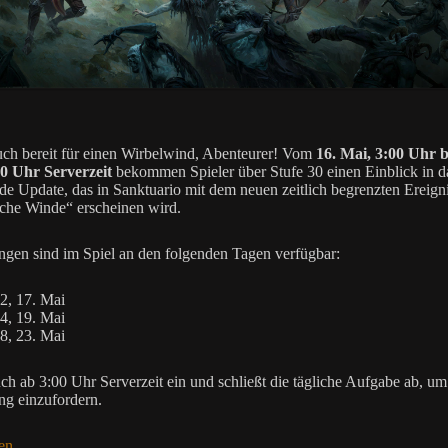
ch bereit für einen Wirbelwind, Abenteurer! Vom
16. Mai, 3:00 Uhr b
0 Uhr Serverzeit
bekommen Spieler über Stufe 30 einen Einblick in d
 Update, das in Sanktuario mit dem neuen zeitlich begrenzten Ereign
che Winde“ erscheinen wird.
gen sind im Spiel an den folgenden Tagen verfügbar:
2, 17. Mai
4, 19. Mai
8, 23. Mai
ch ab 3:00 Uhr Serverzeit ein und schließt die tägliche Aufgabe ab, um
g einzufordern.
en