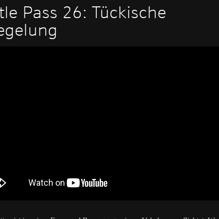
tle Pass 26: Tückische
egelung