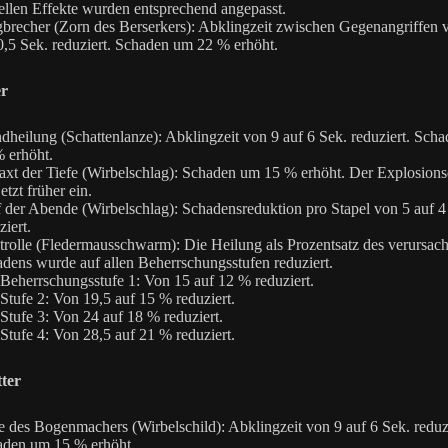
ellen Effekte wurden entsprechend angepasst.
brecher (Zorn des Berserkers): Abklingzeit zwischen Gegenangriffen 
0,5 Sek. reduziert. Schaden um 22 % erhöht.
er
heilung (Schattenlanze): Abklingzeit von 9 auf 6 Sek. reduziert. Sch
 erhöht.
axt der Tiefe (Wirbelschlag): Schaden um 15 % erhöht. Der Explosions
 jetzt früher ein.
 der Abende (Wirbelschlag): Schadensreduktion pro Stapel von 5 auf 
ziert.
rolle (Fledermausschwarm): Die Heilung als Prozentsatz des verursac
dens wurde auf allen Beherrschungsstufen reduziert.
Beherrschungsstufe 1: Von 15 auf 12 % reduziert.
Stufe 2: Von 19,5 auf 15 % reduziert.
Stufe 3: Von 24 auf 18 % reduziert.
Stufe 4: Von 28,5 auf 21 % reduziert.
ter
 des Bogenmachers (Wirbelschild): Abklingzeit von 9 auf 6 Sek. reduzi
aden um 15 % erhöht.