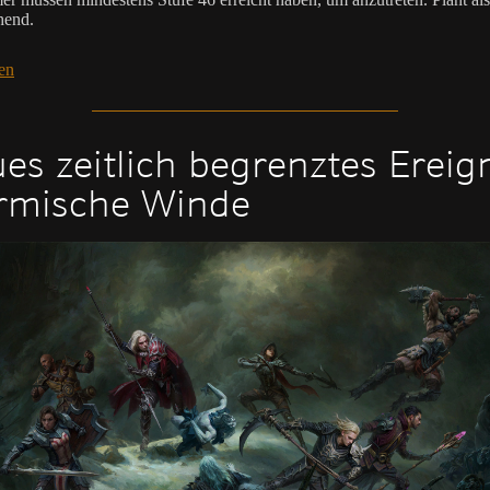
hend.
en
es zeitlich begrenztes Ereign
rmische Winde