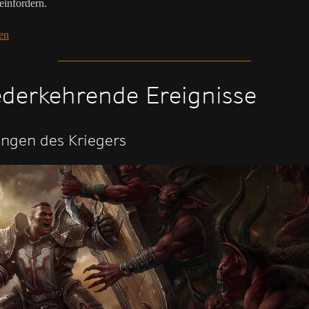
einfordern.
en
derkehrende Ereignisse
ngen des Kriegers