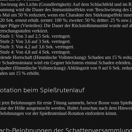
hwörung des Lichts (Grundfertigkeit): Auf dem Schlachtfeld und im Ri
annung wird die Dauer des Immunitätseffekts von 'Beschwörung des L
s Mal um 50 % reduziert, wenn ein Charakter den Stärkungseffekt inne
20 Sek. erneut erhält. (erster: 100 %; zweiter: 50 %; dritter: 25 % usw.)
iger Pilger (Vierteilen): Die Dauer der Rückstoßimmunität wurde auf a
rrschungsstufen verkürzt.
Stufe 1: Von 3 auf 2,5 Sek. verringert.
Stufe 2: Von 3,6 auf 3 Sek. verringert.
Stufe 3: Von 4,2 auf 3,6 Sek. verringert.
Stufe 4: Von 4,8 auf 4 Sek. verringert.
hlende Herrschaft (Himmlische Vollstreckung): Schaden um 15 % reduz
r Schadensinstanz wird ein Gegner höchstens einmal Schaden erleiden.
spalter (Himmlische Vollstreckung): Abklingzeit von 9 auf 6 Sek. reduzi
aden um 15 % erhöht.
otation beim Spießrutenlauf
t jetzt Belohnungen für erste Tötung sammeln, bevor Bosse vom Spießr
uiar der Hölle ausgetauscht werden. Haltet Ausschau nach dem Hinwe
 Belohnungen vor der Spießrutenlauf-Rotation einfordern könnt.
fach-Belohnungen der Schattenversammlun