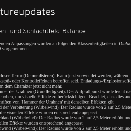
tureupdates
en- und Schlachtfeld-Balance
enden Anpassungen wurden an folgenden Klassenfertigkeiten in
Diabl
l
vorgenommen.
loser Terror (Demoralisieren): Kann jetzt verwendet werden, während 
stoß- oder Kontrolleffekten betroffen seid. Entladungs-/Explosionseff
en dem Charakter jetzt nicht mehr.
er der Urahnen (Grundfertigkeit): Der Aufprallpunkt wurde leicht na
choben, um visuelle Effekte zu berücksichtigen. Beachtet, dass dies auc
hriften von 'Hammer der Urahnen' mit denselben Effekten gilt.
 der Verbitterung (Wirbelwind): Der Radius wurde von 2 auf 2,5 Mete
die visuellen Effekte wurden entsprechend angepasst.
hland (Wirbelwind): Der Radius wurde von 2 auf 2,5 Meter erhöht und
ellen Effekte wurden entsprechend angepasst.
wind (Wirbelwind): Der Radius wurde von 2 auf 2,5 Meter erhöht und