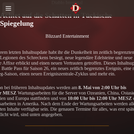
Diablo Immortal
Achtet auf die Schatten in Tückische
Spiegelung
Blizzard Entertainment
erem letzten Inhaltsupdate habt ihr die Dunkelheit im zeitlich begrenzte
 Legionen des Schreckens besiegt, neue legendäre Edelsteine und neue
e Affixe erblickt und einen neuen Vertrauten getroffen. Dieses Inhaltsu
 Battle Pass für Saison 26, ein neues zeitlich begrenztes Ereignis, eine
g-Saison, einen neuen Ereigniszentrale-Zyklus und mehr ein.
n bei früheren Inhaltsupdates werden am
8. Mai von 2:00 Uhr bis
hr MESZ
Wartungsarbeiten für die Server von Ozeanien, China, Ostasi
ien und Europa stattfinden und von
10:00 Uhr bis 12:00 Uhr MESZ
arbeiten in Amerika. Nach dem Ende der Wartungsarbeiten werden all
ten Inhalte verfügbar sein. Die genauen Termine für alles, was erst spät
tlicht wird, sind unten angegeben.