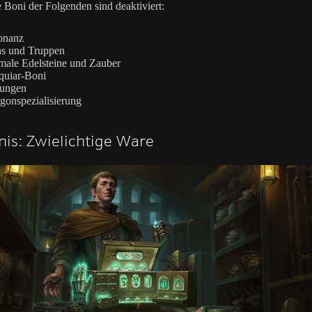
 Boni der Folgenden sind deaktiviert:
onanz
ns und Truppen
ale Edelsteine und Zauber
quiar-Boni
tungen
gonspezialisierung
nis: Zwielichtige Ware