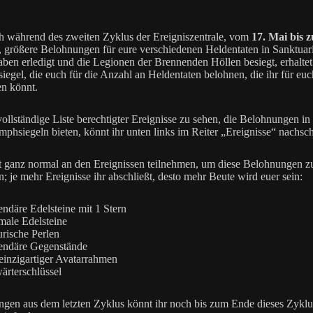
h während des zweiten Zyklus der Ereigniszentrale, vom
17. Mai bis 
, größere Belohnungen für eure verschiedenen Heldentaten in Sanktua
aben erledigt und die Legionen der Brennenden Höllen besiegt, erhaltet
iegel, die euch für die Anzahl an Heldentaten belohnen, die ihr für euc
n könnt.
ollständige Liste berechtigter Ereignisse zu sehen, die Belohnungen i
mphsiegeln bieten, könnt ihr unten links im Reiter „Ereignisse“ nachsc
t ganz normal an den Ereignissen teilnehmen, um diese Belohnungen z
n; je mehr Ereignisse ihr abschließt, desto mehr Beute wird euer sein:
ndäre Edelsteine mit 1 Stern
ale Edelsteine
urische Perlen
endäre Gegenstände
einzigartiger Avatarrahmen
rterschlüssel
gen aus dem letzten Zyklus könnt ihr noch bis zum Ende dieses Zykl