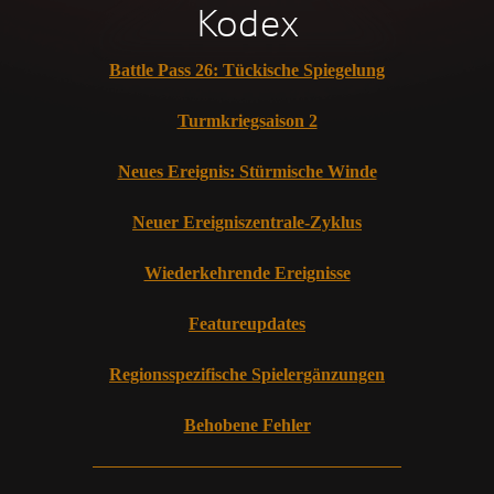
Kodex
Battle Pass 26: Tückische Spiegelung
Turmkriegsaison 2
Neues Ereignis: Stürmische Winde
Neuer Ereigniszentrale-Zyklus
Wiederkehrende Ereignisse
Featureupdates
Regionsspezifische Spielergänzungen
Behobene Fehler