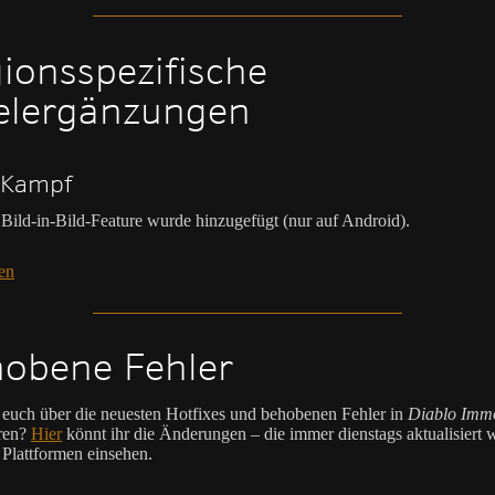
ionsspezifische
elergänzungen
-Kampf
Bild-in-Bild-Feature wurde hinzugefügt (nur auf Android).
en
obene Fehler
t euch über die neuesten Hotfixes und behobenen Fehler in
Diablo Immo
ren?
Hier
könnt ihr die Änderungen – die immer dienstags aktualisiert 
n Plattformen einsehen.