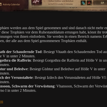
phäen werden aus dem Spiel genommen und sind danach nicht mehr er
 diese Trophäen vor dem Ruhestanddatum errungen habt, könnt ihr tr
hnungen von ihnen einfordern. Sie werden in einen Bereich namens Er
en, der alle aus dem Spiel genommenen Trophäen enthält.
aath der Schaudernde Tod
: Besiegt Vitaath den Schaudernden Tod au
e V in unter 2 Minuten.
gothra die Rafferin
: Besiegt Gorgothra die Rafferin auf Hölle V in un
nuten.
htur und Beledwe
: Besiegt Gishtur und Beledwe auf Hölle V in unter
nuten.
ech der Verunstaltete
: Besiegt Izilech den Verunstalteten auf Hölle VI 
nuten.
nsoon, Schwarm der Verwüstung
: Vhansoon, Schwarm der Verwüst
rno I in unter 2 Minuten.
en