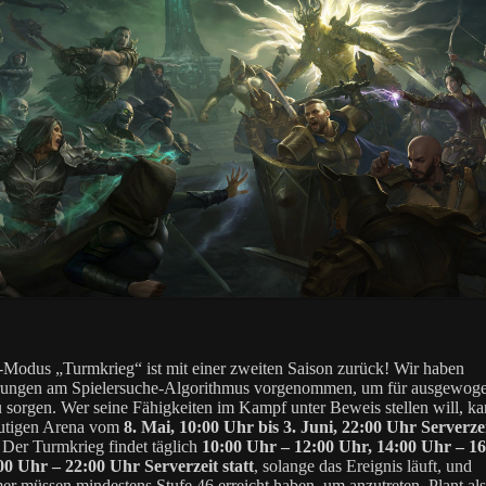
Modus „Turmkrieg“ ist mit einer zweiten Saison zurück! Wir haben
rungen am Spielersuche-Algorithmus vorgenommen, um für ausgewog
u sorgen. Wer seine Fähigkeiten im Kampf unter Beweis stellen will, ka
lutigen Arena vom
8. Mai, 10:00 Uhr bis 3. Juni, 22:00 Uhr Serverze
. Der Turmkrieg findet täglich
10:00 Uhr – 12:00 Uhr, 14:00 Uhr – 1
0 Uhr – 22:00 Uhr Serverzeit statt
, solange das Ereignis läuft, und
er müssen mindestens Stufe 46 erreicht haben, um anzutreten. Plant al