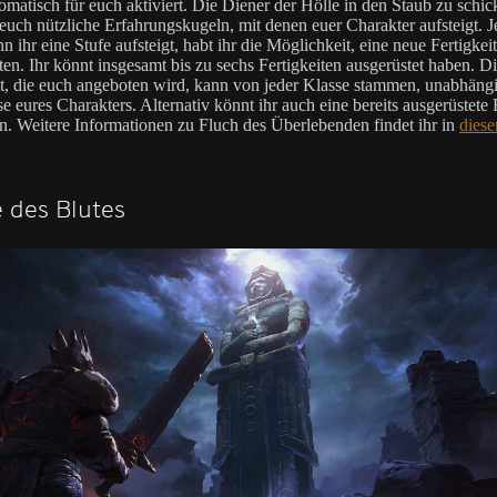
tomatisch für euch aktiviert. Die Diener der Hölle in den Staub zu schi
euch nützliche Erfahrungskugeln, mit denen euer Charakter aufsteigt. J
 ihr eine Stufe aufsteigt, habt ihr die Möglichkeit, eine neue Fertigkeit
ten. Ihr könnt insgesamt bis zu sechs Fertigkeiten ausgerüstet haben. D
it, die euch angeboten wird, kann von jeder Klasse stammen, unabhäng
e eures Charakters. Alternativ könnt ihr auch eine bereits ausgerüstete 
n. Weitere Informationen zu Fluch des Überlebenden findet ihr in
dies
 des Blutes