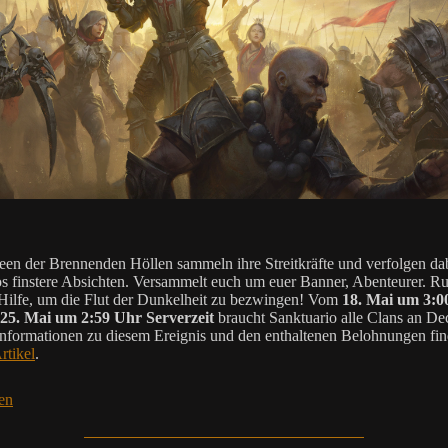
en der Brennenden Höllen sammeln ihre Streitkräfte und verfolgen da
os finstere Absichten. Versammelt euch um euer Banner, Abenteurer. Ru
Hilfe, um die Flut der Dunkelheit zu bezwingen! Vom
18. Mai um 3:0
 25. Mai um 2:59 Uhr Serverzeit
braucht Sanktuario alle Clans an De
nformationen zu diesem Ereignis und den enthaltenen Belohnungen find
rtikel
.
en