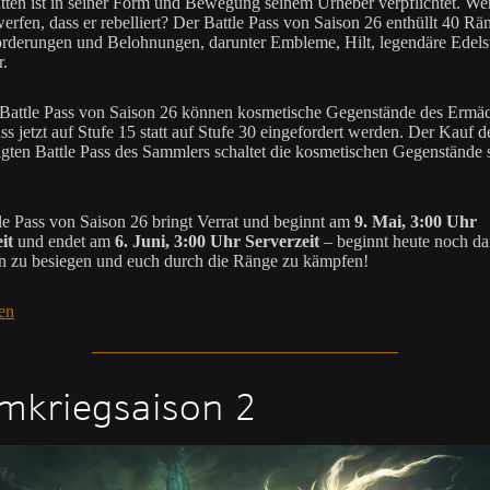
tten ist in seiner Form und Bewegung seinem Urheber verpflichtet. We
erfen, dass er rebelliert? Der Battle Pass von Saison 26 enthüllt 40 Rä
rderungen und Belohnungen, darunter Embleme, Hilt, legendäre Edels
.
attle Pass von Saison 26 können kosmetische Gegenstände des Ermäc
ss jetzt auf Stufe 15 statt auf Stufe 30 eingefordert werden. Der Kauf d
gten Battle Pass des Sammlers schaltet die kosmetischen Gegenstände 
le Pass von Saison 26 bringt Verrat und beginnt am
9. Mai, 3:00 Uhr
it
und endet am
6. Juni, 3:00 Uhr Serverzeit
– beginnt heute noch da
 zu besiegen und euch durch die Ränge zu kämpfen!
en
mkriegsaison 2