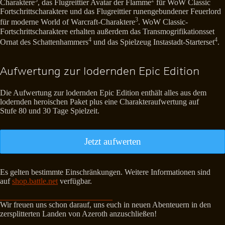
3
2
Charaktere
, das Flugreittier Avatar der Flamme
für WoW Classic
Fortschrittscharaktere und das Flugreittier runengebundener Feuerlord
3
für moderne World of Warcraft-Charaktere
. WoW Classic-
Fortschrittscharaktere erhalten außerdem das Transmogrifikationsset
4
4
Ornat des Schattenhammers
und das Spielzeug Instastadt-Starterset
.
Aufwertung zur lodernden Epic Edition
Die Aufwertung zur lodernden Epic Edition enthält alles aus dem
lodernden heroischen Paket plus eine Charakteraufwertung auf
Stufe 80 und 30 Tage Spielzeit.
Jetzt aufwerten
Es gelten bestimmte Einschränkungen. Weitere Informationen sind
auf
shop.battle.net
verfügbar.
Wir freuen uns schon darauf, uns euch in neuen Abenteuern in den
zersplitterten Landen von Azeroth anzuschließen!