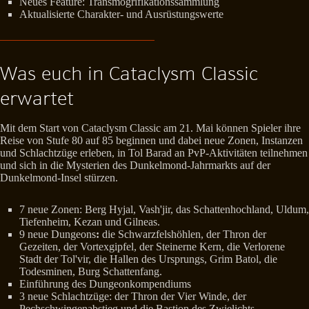
Neues Feature: Transmogrifikationssammlung
Aktualisierte Charakter- und Ausrüstungswerte
Was euch in Cataclysm Classic
erwartet
Mit dem Start von Cataclysm Classic am 21. Mai können Spieler ihre
Reise von Stufe 80 auf 85 beginnen und dabei neue Zonen, Instanzen
und Schlachtzüge erleben, in Tol Barad an PvP-Aktivitäten teilnehmen
und sich in die Mysterien des Dunkelmond-Jahrmarkts auf der
Dunkelmond-Insel stürzen.
7 neue Zonen: Berg Hyjal, Vash'jir, das Schattenhochland, Uldum,
Tiefenheim, Kezan und Gilneas.
9 neue Dungeons
:
die Schwarzfelshöhlen, der Thron der
Gezeiten, der Vortexgipfel, der Steinerne Kern, die Verlorene
Stadt der Tol'vir, die Hallen des Ursprungs, Grim Batol, die
Todesminen, Burg Schattenfang.
Einführung des Dungeonkompendiums
3 neue Schlachtzüge: der Thron der Vier Winde, der
Pechschwingenabstieg und die Bastion des Zwielichts.