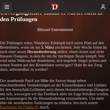
Diablo IV
Unvergänglicher Ruhm erwartet euch in
den Prüfungen
Blizzard Entertainment
Die Prüfungen rufen, Wanderer. Erkämpft euch euren Platz auf den
Bestenlisten, wenn sie am
5. März
erscheinen. Jede Woche könnt ihr
euch einer neuen
Herausforderung
stellen: einem festen und nicht
linearen Dungeon, in dem ihr um die mächtigste Beute kämpft. Wer
wird seine Widersacher dominieren, sich begehrte Siegel sichern und
seinen Namen auf den Bestenlisten verewigen? Habt ihr das Zeug
dazu, unbestreitbar zu werden?
Der anstehende Patch zur Mitte der Saison bringt neben
einschneidenden Veränderungen an der Klassenbalance und Updates
für den Seneschall-Gefährten auch diesen Herausforderungs-Dungeon
mit sich, weswegen wir das Feedback aktiv im Auge behalten werden,
um Anpassungen für die Herausforderung vorzunehmen. Um mehr
über die anstehenden Änderungen zu erfahren, lest euch unsere
Patchnotes für Diablo IV
durch.