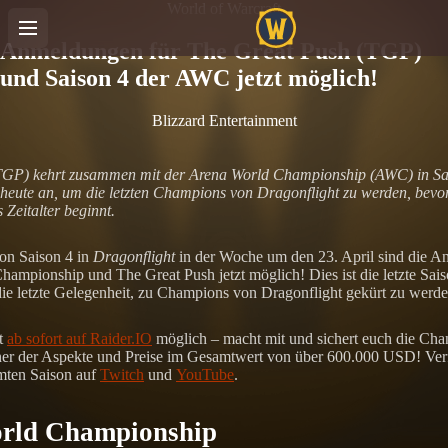
World of Warcraft
Anmeldungen für The Great Push (TGP)
und Saison 4 der AWC jetzt möglich!
Blizzard Entertainment
TGP) kehrt zusammen mit der Arena World Championship (AWC) in Sai
heute an, um die letzten Champions von Dragonflight zu werden, bevo
 Zeitalter beginnt.
on Saison 4 in
Dragonflight
in der Woche um den 23. April sind die A
ampionship und The Great Push jetzt möglich! Dies ist die letzte Sais
ie letzte Gelegenheit, zu Champions von Dragonflight gekürt zu werde
t
ab sofort auf Raider.IO
möglich – macht mit und sichert euch die Cha
r der Aspekte und Preise im Gesamtwert von über 600.000 USD! Verf
mten Saison auf
Twitch
und
YouTube
.
rld Championship