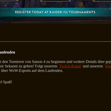
________________________________________________________
Laufenden
it den Turnieren von Saison 4 zu beginnen und weitere Details über gep
sic
bekannt zu geben! Folgt unserem
Twitch-Kanal
und unserem
You
über WoW-Esports auf dem Laufenden.
el Spaß!