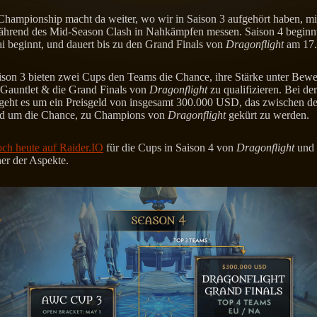
hampionship macht da weiter, wo wir in Saison 3 aufgehört haben, m
während des Mid-Season Clash in Nahkämpfen messen. Saison 4 beginnt
i beginnt, und dauert bis zu den Grand Finals von
Dragonflight
am 17.
ison 3 bieten zwei Cups den Teams die Chance, ihre Stärke unter Bewei
Gauntlet & die Grand Finals von
Dragonflight
zu qualifizieren. Bei de
geht es um ein Preisgeld von insgesamt 300.000 USD, das zwischen d
und um die Chance, zu Champions von
Dragonflight
gekürt zu werden.
och heute auf Raider.IO
für die Cups in Saison 4 von
Dragonflight
und 
er der Aspekte.