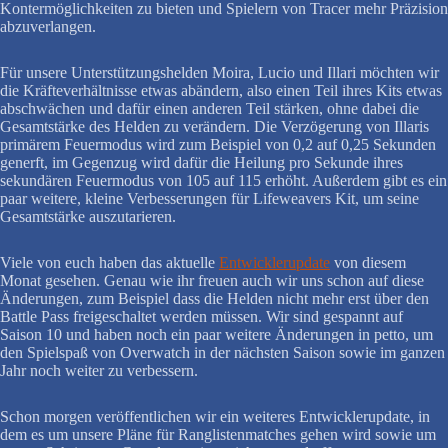
Kontermöglichkeiten zu bieten und Spielern von Tracer mehr Präzision
abzuverlangen.
Für unsere Unterstützungshelden Moira, Lucio und Illari möchten wir
die Kräfteverhältnisse etwas abändern, also einen Teil ihres Kits etwas
abschwächen und dafür einen anderen Teil stärken, ohne dabei die
Gesamtstärke des Helden zu verändern. Die Verzögerung von Illaris
primärem Feuermodus wird zum Beispiel von 0,2 auf 0,25 Sekunden
generft, im Gegenzug wird dafür die Heilung pro Sekunde ihres
sekundären Feuermodus von 105 auf 115 erhöht. Außerdem gibt es ein
paar weitere, kleine Verbesserungen für Lifeweavers Kit, um seine
Gesamtstärke auszutarieren.
Viele von euch haben das aktuelle
Entwicklerupdate
von diesem
Monat gesehen. Genau wie ihr freuen auch wir uns schon auf diese
Änderungen, zum Beispiel dass die Helden nicht mehr erst über den
Battle Pass freigeschaltet werden müssen. Wir sind gespannt auf
Saison 10 und haben noch ein paar weitere Änderungen in petto, um
den Spielspaß von Overwatch in der nächsten Saison sowie im ganzen
Jahr noch weiter zu verbessern.
Schon morgen veröffentlichen wir ein weiteres Entwicklerupdate, in
dem es um unsere Pläne für Ranglistenmatches gehen wird sowie um