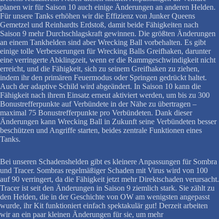
planen wir für Saison 10 auch einige Änderungen an anderen Helden.
Für unsere Tanks erhöhen wir die Effizienz von Junker Queens
Gemetzel und Reinhardts Erdstoß, damit beide Fähigkeiten nach
Saison 9 mehr Durchschlagskraft gewinnen. Die größten Änderungen
an einem Tankhelden sind aber Wrecking Ball vorbehalten. Es gibt
einige tolle Verbesserungen für Wrecking Balls Greifhaken, darunter
eine verringerte Abklingzeit, wenn er die Rammgeschwindigkeit nicht
erreicht, und die Fähigkeit, sich zu seinem Greifhaken zu ziehen,
indem ihr den primären Feuermodus oder Springen gedrückt haltet.
Auch der adaptive Schild wird abgeändert. In Saison 10 kann die
Fähigkeit nach ihrem Einsatz erneut aktiviert werden, um bis zu 300
Bonustrefferpunkte auf Verbündete in der Nähe zu übertragen –
maximal 75 Bonustrefferpunkte pro Verbündeten. Dank dieser
Änderungen kann Wrecking Ball in Zukunft seine Verbündeten besser
beschützen und Angriffe starten, beides zentrale Funktionen eines
Tanks.
Bei unseren Schadenshelden gibt es kleinere Anpassungen für Sombra
und Tracer. Sombras regelmäßiger Schaden mit Virus wird von 100
auf 90 verringert, da die Fähigkeit jetzt mehr Direktschaden verursacht.
Tracer ist seit den Änderungen in Saison 9 ziemlich stark. Sie zählt zu
den Helden, die in der Geschichte von OW am wenigsten angepasst
wurde, ihr Kit funktioniert einfach spektakulär gut! Derzeit arbeiten
wir an ein paar kleinen Änderungen für sie, um mehr