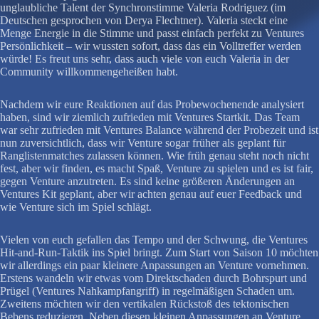
unglaubliche Talent der Synchronstimme Valeria Rodriguez (im
Deutschen gesprochen von Derya Flechtner). Valeria steckt eine
Menge Energie in die Stimme und passt einfach perfekt zu Ventures
Persönlichkeit – wir wussten sofort, dass das ein Volltreffer werden
würde! Es freut uns sehr, dass auch viele von euch Valeria in der
Community willkommengeheißen habt.
Nachdem wir eure Reaktionen auf das Probewochenende analysiert
haben, sind wir ziemlich zufrieden mit Ventures Startkit. Das Team
war sehr zufrieden mit Ventures Balance während der Probezeit und ist
nun zuversichtlich, dass wir Venture sogar früher als geplant für
Ranglistenmatches zulassen können. Wie früh genau steht noch nicht
fest, aber wir finden, es macht Spaß, Venture zu spielen und es ist fair,
gegen Venture anzutreten. Es sind keine größeren Änderungen an
Ventures Kit geplant, aber wir achten genau auf euer Feedback und
wie Venture sich im Spiel schlägt.
Vielen von euch gefallen das Tempo und der Schwung, die Ventures
Hit-and-Run-Taktik ins Spiel bringt. Zum Start von Saison 10 möchten
wir allerdings ein paar kleinere Anpassungen an Venture vornehmen.
Erstens wandeln wir etwas vom Direktschaden durch Bohrspurt und
Prügel (Ventures Nahkampfangriff) in regelmäßigen Schaden um.
Zweitens möchten wir den vertikalen Rückstoß des tektonischen
Bebens reduzieren. Neben diesen kleinen Anpassungen an Venture