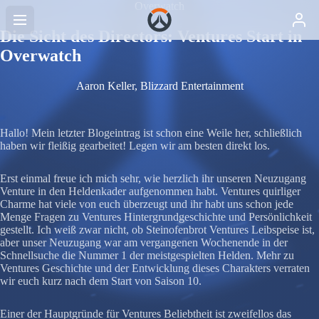
Overwatch
Die Sicht des Directors: Ventures Start in
Overwatch
Aaron Keller, Blizzard Entertainment
Hallo! Mein letzter Blogeintrag ist schon eine Weile her, schließlich
haben wir fleißig gearbeitet! Legen wir am besten direkt los.
Erst einmal freue ich mich sehr, wie herzlich ihr unseren Neuzugang
Venture in den Heldenkader aufgenommen habt. Ventures quirliger
Charme hat viele von euch überzeugt und ihr habt uns schon jede
Menge Fragen zu Ventures Hintergrundgeschichte und Persönlichkeit
gestellt. Ich weiß zwar nicht, ob Steinofenbrot Ventures Leibspeise ist,
aber unser Neuzugang war am vergangenen Wochenende in der
Schnellsuche die Nummer 1 der meistgespielten Helden. Mehr zu
Ventures Geschichte und der Entwicklung dieses Charakters verraten
wir euch kurz nach dem Start von Saison 10.
Einer der Hauptgründe für Ventures Beliebtheit ist zweifellos das