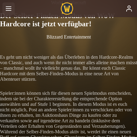
World of Warcraft
Der Selber-Finden-Modus von WoW
Hardcore ist jetzt verfügbar!
Blizzard Entertainment
Es geht um nicht weniger als das Überleben in den Hardcore-Realms
von Classic, und auch wenn ihr nicht immer alles alleine machen müsst
– manchmal wollt ihr vielleicht genau das. Ihr könnt euch Classic
Hardcore mit dem Selber-Finden-Modus in eine neue Art von
Abenteuer stürzen.
Spieler:innen können sich für diesen neuen Spielmodus entscheiden,
indem sie bei der Charaktererstellung die entsprechende Option
auswählen und auf Stufe 1 beginnen. In diesem Modus ist es euch
nicht möglich, Post an andere Spieler:innen zu verschicken oder von
ihnen zu erhalten, im Auktionshaus Dinge zu kaufen oder zu
verkaufen sowie auf irgendeine Art zu handeln (inklusive dem
Verteilen oder Erhalten von Gegenständen und Verzauberungen).
Während der Selber-Finden-Modus aktiv ist, werdet ihr einen neuen