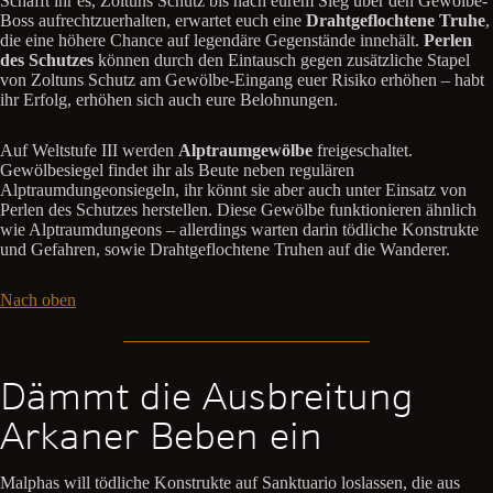
Schafft ihr es, Zoltuns Schutz bis nach eurem Sieg über den Gewölbe-
Boss aufrechtzuerhalten, erwartet euch eine
Drahtgeflochtene Truhe
,
die eine höhere Chance auf legendäre Gegenstände innehält.
Perlen
des Schutzes
können durch den Eintausch gegen zusätzliche Stapel
von Zoltuns Schutz am Gewölbe-Eingang euer Risiko erhöhen – habt
ihr Erfolg, erhöhen sich auch eure Belohnungen.
Auf Weltstufe III werden
Alptraumgewölbe
freigeschaltet.
Gewölbesiegel findet ihr als Beute neben regulären
Alptraumdungeonsiegeln, ihr könnt sie aber auch unter Einsatz von
Perlen des Schutzes herstellen. Diese Gewölbe funktionieren ähnlich
wie Alptraumdungeons – allerdings warten darin tödliche Konstrukte
und Gefahren, sowie Drahtgeflochtene Truhen auf die Wanderer.
Nach oben
Dämmt die Ausbreitung
Arkaner Beben ein
Malphas will tödliche Konstrukte auf Sanktuario loslassen, die aus