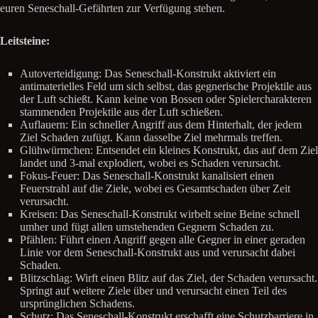
euren Seneschall-Gefährten zur Verfügung stehen.
Leitsteine:
Autoverteidigung: Das Seneschall-Konstrukt aktiviert ein
antimaterielles Feld um sich selbst, das gegnerische Projektile aus
der Luft schießt. Kann keine von Bossen oder Spielercharakteren
stammenden Projektile aus der Luft schießen.
Auflauern: Ein schneller Angriff aus dem Hinterhalt, der jedem
Ziel Schaden zufügt. Kann dasselbe Ziel mehrmals treffen.
Glühwürmchen: Entsendet ein kleines Konstrukt, das auf dem Ziel
landet und 3-mal explodiert, wobei es Schaden verursacht.
Fokus-Feuer: Das Seneschall-Konstrukt kanalisiert einen
Feuerstrahl auf die Ziele, wobei es Gesamtschaden über Zeit
verursacht.
Kreisen: Das Seneschall-Konstrukt wirbelt seine Beine schnell
umher und fügt allen umstehenden Gegnern Schaden zu.
Pfählen: Führt einen Angriff gegen alle Gegner in einer geraden
Linie vor dem Seneschall-Konstrukt aus und verursacht dabei
Schaden.
Blitzschlag: Wirft einen Blitz auf das Ziel, der Schaden verursacht.
Springt auf weitere Ziele über und verursacht einen Teil des
ursprünglichen Schadens.
Schutz: Das Seneschall-Konstrukt erschafft eine Schutzbarriere in