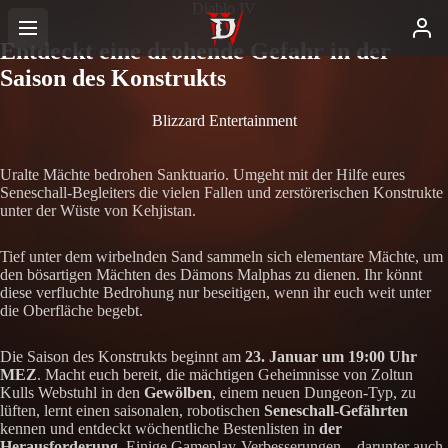
Diablo IV
Entdeckt eine drohende Gefahr in der
Saison des Konstrukts
Blizzard Entertainment
Uralte Mächte bedrohen Sanktuario. Umgeht mit der Hilfe eures
Seneschall-Begleiters die vielen Fallen und zerstörerischen Konstrukte
unter der Wüste von Kehjistan.
Tief unter dem wirbelnden Sand sammeln sich elementare Mächte, um
den bösartigen Mächten des Dämons Malphas zu dienen. Ihr könnt
diese verfluchte Bedrohung nur beseitigen, wenn ihr euch weit unter
die Oberfläche begebt.
Die Saison des Konstrukts beginnt am
23. Januar um 19:00 Uhr
MEZ
. Macht euch bereit, die mächtigen Geheimnisse von Zoltun
Kulls Webstuhl in den
Gewölben
, einem neuen Dungeon-Typ, zu
lüften, lernt einen saisonalen, robotischen
Seneschall-Gefährten
kennen und entdeckt wöchentliche Bestenlisten in
der
Herausforderung
. Einige Gameplay-Verbesserungen – darunter auch