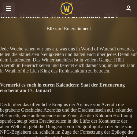
World of Warcraft
Diese Woche in WoW: 2. Januar 2024
Blizzard Entertainment
Jede Woche sehen wir uns an, was uns in World of Warcraft erwartet,
teilen die aktuellsten Neuigkeiten und halten euch über jedes Detail auf
dem Laufenden. Das Winterhauchfest ist in vollem Gange. Hüllt
Azeroth in Feierlichkeiten und bereitet euch darauf vor, im neuen Jahr
in Wrath of the Lich King das Rubinsanktum zu betreten.
Vermerkt es euch in euren Kalendern: Saat der Erneuerung
erscheint am 17. Januar!
Deckt über das öffentliche Ereignis der Archive von Azeroth die
begrabene Geschichte Azeroths und der Dracheninseln auf, erkundet
Bel'ameth, eine aufkeimende neue Zone, die den Kaldorei Hoffnung
spendet, steigt beim Drachenreiten in die Lüfte der Kontinente der
alten Welt auf, geht die Dungeons von Dragonflight an der Seite von
NPC-Begleitern an, schließt im Zuge der Fortsetzung der Epiloge der