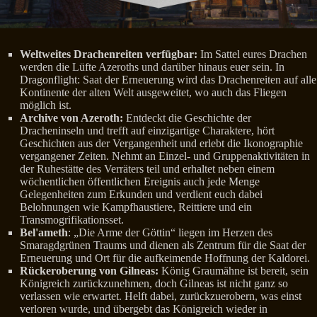
Weltweites Drachenreiten verfügbar:
Im Sattel eures Drachen
werden die Lüfte Azeroths und darüber hinaus euer sein. In
Dragonflight: Saat der Erneuerung wird das Drachenreiten auf alle
Kontinente der alten Welt ausgeweitet, wo auch das Fliegen
möglich ist.
Archive von Azeroth:
Entdeckt die Geschichte der
Dracheninseln und trefft auf einzigartige Charaktere, hört
Geschichten aus der Vergangenheit und erlebt die Ikonographie
vergangener Zeiten. Nehmt an Einzel- und Gruppenaktivitäten in
der Ruhestätte des Verräters teil und erhaltet neben einem
wöchentlichen öffentlichen Ereignis auch jede Menge
Gelegenheiten zum Erkunden und verdient euch dabei
Belohnungen wie Kampfhaustiere, Reittiere und ein
Transmogrifikationsset.
Bel'ameth
: „Die Arme der Göttin“ liegen im Herzen des
Smaragdgrünen Traums und dienen als Zentrum für die Saat der
Erneuerung und Ort für die aufkeimende Hoffnung der Kaldorei.
Rückeroberung von Gilneas:
König Graumähne ist bereit, sein
Königreich zurückzunehmen, doch Gilneas ist nicht ganz so
verlassen wie erwartet. Helft dabei, zurückzuerobern, was einst
verloren wurde, und übergebt das Königreich wieder in