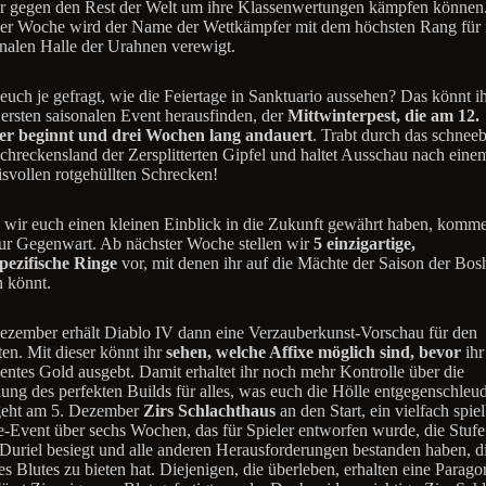
r gegen den Rest der Welt um ihre Klassenwertungen kämpfen könne
er Woche wird der Name der Wettkämpfer mit dem höchsten Rang für 
onalen Halle der Urahnen verewigt.
euch je gefragt, wie die Feiertage in Sanktuario aussehen? Das könnt ihr
ersten saisonalen Event herausfinden, der
Mittwinterpest, die am 12.
r beginnt und drei Wochen lang andauert
. Trabt durch das schnee
chreckensland der Zersplitterten Gipfel und haltet Ausschau nach eine
svollen rotgehüllten Schrecken!
o wir euch einen kleinen Einblick in die Zukunft gewährt haben, komm
ur Gegenwart. Ab nächster Woche stellen wir
5 einzigartige,
pezifische Ringe
vor, mit denen ihr auf die Mächte der Saison der Bosh
n könnt.
zember erhält Diablo IV dann eine Verzauberkunst-Vorschau für den
ten. Mit dieser könnt ihr
sehen, welche Affixe möglich sind, bevor
ihr
ientes Gold ausgebt. Damit erhaltet ihr noch mehr Kontrolle über die
ung des perfekten Builds für alles, was euch die Hölle entgegenschleud
eht am 5. Dezember
Zirs Schlachthaus
an den Start, ein vielfach spie
Event über sechs Wochen, das für Spieler entworfen wurde, die Stuf
, Duriel besiegt und alle anderen Herausforderungen bestanden haben, d
es Blutes zu bieten hat. Diejenigen, die überleben, erhalten eine Parag