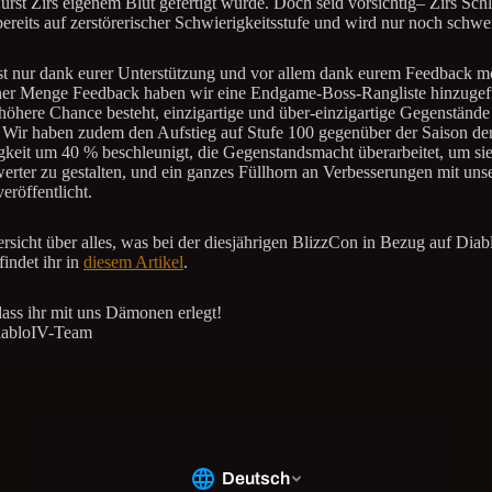
Fürst Zirs eigenem Blut gefertigt wurde. Doch seid vorsichtig– Zirs Sch
bereits auf zerstörerischer Schwierigkeitsstufe und wird nur noch schwe
ist nur dank eurer Unterstützung und vor allem dank eurem Feedback m
er Menge Feedback haben wir eine Endgame-Boss-Rangliste hinzugefü
 höhere Chance besteht, einzigartige und über-einzigartige Gegenstände
. Wir haben zudem den Aufstieg auf Stufe 100 gegenüber der Saison de
gkeit um 40 % beschleunigt, die Gegenstandsmacht überarbeitet, um si
erter zu gestalten, und ein ganzes Füllhorn an Verbesserungen mit uns
eröffentlicht.
rsicht über alles, was bei der diesjährigen BlizzCon in Bezug auf Diab
 findet ihr in
diesem Artikel
.
ass ihr mit uns Dämonen erlegt!
iabloIV-Team