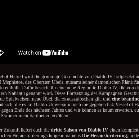
el of Hatred wird die grimmige Geschichte von Diablo IV fortgesetzt u
l Mephistos, des Obersten Übels, mitsamt seiner dämonischen Pläne fü
io enthüllt. Dafür besucht ihr eine neue Region in Diablo IV, die von d
rn Nahantu genannt wird. Diese Fortsetzung der Kampagnen-Geschic
eue Spielweisen, neue Übel, die es auszulöschen gilt, und
eine brandn
it sich, die es im Diablo-Universum noch nie gegeben hat. Vessel of H
t gegen Ende des nächsten Jahres und wir können es kaum erwarten, e
 Sommer mehr darüber zu erzählen.
er Zukunft liefert euch die
dritte Saison von Diablo IV
einen komplett
lichen Herausforderungsdungeon namens
Die Herausforderung
, in d