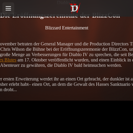
Diablo IV
Die Eröffnungszeremonie der BlizzCon
Blizzard Entertainment
vember betraten der General Manager und die Production Directors T
Chris Wilson die Bühne bei der Eröffnungszeremonie der BlizzCon, u
 große Menge an Verbesserungen für Diablo IV zu sprechen, die seit B
es Blutes
am 17. Oktober veröffentlicht wurden, und einen Einblick in 
 Abenteuer zu gewähren, die Diablo IV bald heimsuchen werden.
r ersten Erweiterung werdet ihr an einen Ort gebracht, der dunkler ist al
bisher erlebt habt– einen Ort, an dem die Gewalt des Hasses Sanktuario 
n droht...