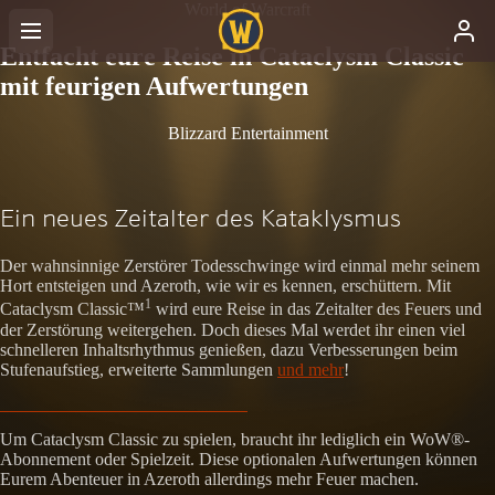
World of Warcraft
Entfacht eure Reise in Cataclysm Classic
mit feurigen Aufwertungen
Blizzard Entertainment
Ein neues Zeitalter des Kataklysmus
Der wahnsinnige Zerstörer Todesschwinge wird einmal mehr seinem
Hort entsteigen und Azeroth, wie wir es kennen, erschüttern. Mit
1
Cataclysm Classic™
wird eure Reise in das Zeitalter des Feuers und
der Zerstörung weitergehen. Doch dieses Mal werdet ihr einen viel
schnelleren Inhaltsrhythmus genießen, dazu Verbesserungen beim
Stufenaufstieg, erweiterte Sammlungen
und mehr
!
Um Cataclysm Classic zu spielen, braucht ihr lediglich ein WoW®-
Abonnement oder Spielzeit. Diese optionalen Aufwertungen können
Eurem Abenteuer in Azeroth allerdings mehr Feuer machen.