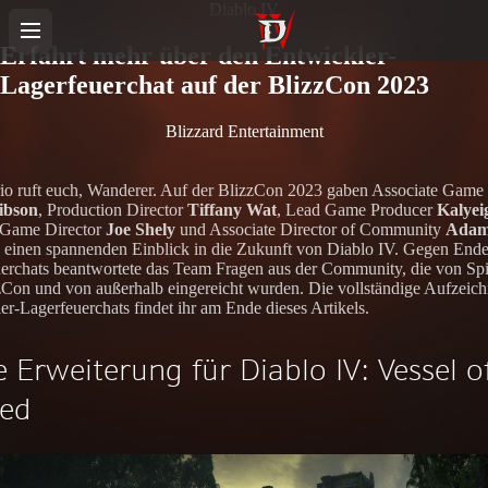
Diablo IV
Erfahrt mehr über den Entwickler-
Lagerfeuerchat auf der BlizzCon 2023
Blizzard Entertainment
io ruft euch, Wanderer. Auf der BlizzCon 2023 gaben Associate Game 
ibson
, Production Director
Tiffany Wat
, Lead Game Producer
Kalyei
 Game Director
Joe Shely
und Associate Director of Community
Ada
einen spannenden Einblick in die Zukunft von Diablo IV. Gegen Ende
erchats beantwortete das Team Fragen aus der Community, die von Spi
zCon und von außerhalb eingereicht wurden. Die vollständige Aufzeic
er-Lagerfeuerchats findet ihr am Ende dieses Artikels.
e Erweiterung für Diablo IV: Vessel o
red