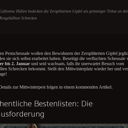
Gefrorene Hüllen bedecken die Zersplitterten Gipfel als grimmiger Tribut an de
Rotgehüllten Schrecken
en Pestscheusale wollen den Bewohnern der Zersplitterten Gipfel jegl
den sie sich selbst erarbeitet haben. Beseitigt die verfluchten Scheusal
r bis 2. Januar
und seid wachsam, falls ihr unerwartet Besuch vom
lten Schrecken bekommt. Stellt den Mittwinterplatz wieder her und ver
age!
Details zur Mittwinterpest folgen in einem kommenden Artikel.
entliche Bestenlisten: Die
ausforderung