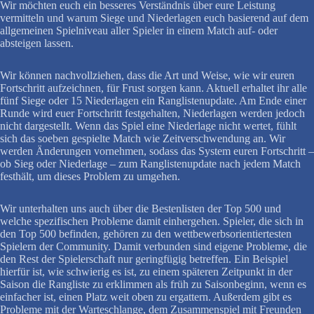
Wir möchten euch ein besseres Verständnis über eure Leistung
vermitteln und warum Siege und Niederlagen euch basierend auf dem
allgemeinen Spielniveau aller Spieler in einem Match auf- oder
absteigen lassen.
Wir können nachvollziehen, dass die Art und Weise, wie wir euren
Fortschritt aufzeichnen, für Frust sorgen kann. Aktuell erhaltet ihr alle
fünf Siege oder 15 Niederlagen ein Ranglistenupdate. Am Ende einer
Runde wird euer Fortschritt festgehalten, Niederlagen werden jedoch
nicht dargestellt. Wenn das Spiel eine Niederlage nicht wertet, fühlt
sich das soeben gespielte Match wie Zeitverschwendung an. Wir
werden Änderungen vornehmen, sodass das System euren Fortschritt –
ob Sieg oder Niederlage – zum Ranglistenupdate nach jedem Match
festhält, um dieses Problem zu umgehen.
Wir unterhalten uns auch über die Bestenlisten der Top 500 und
welche spezifischen Probleme damit einhergehen. Spieler, die sich in
den Top 500 befinden, gehören zu den wettbewerbsorientiertesten
Spielern der Community. Damit verbunden sind eigene Probleme, die
den Rest der Spielerschaft nur geringfügig betreffen. Ein Beispiel
hierfür ist, wie schwierig es ist, zu einem späteren Zeitpunkt in der
Saison die Rangliste zu erklimmen als früh zu Saisonbeginn, wenn es
einfacher ist, einen Platz weit oben zu ergattern. Außerdem gibt es
Probleme mit der Warteschlange, dem Zusammenspiel mit Freunden