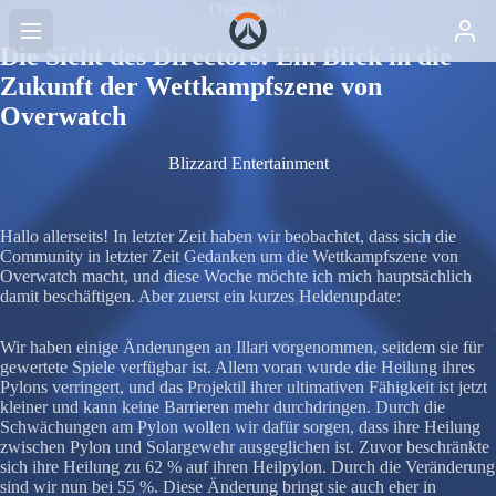
Overwatch
Die Sicht des Directors: Ein Blick in die
Zukunft der Wettkampfszene von
Overwatch
Blizzard Entertainment
Hallo allerseits! In letzter Zeit haben wir beobachtet, dass sich die
Community in letzter Zeit Gedanken um die Wettkampfszene von
Overwatch macht, und diese Woche möchte ich mich hauptsächlich
damit beschäftigen. Aber zuerst ein kurzes Heldenupdate:
Wir haben einige Änderungen an Illari vorgenommen, seitdem sie für
gewertete Spiele verfügbar ist. Allem voran wurde die Heilung ihres
Pylons verringert, und das Projektil ihrer ultimativen Fähigkeit ist jetzt
kleiner und kann keine Barrieren mehr durchdringen. Durch die
Schwächungen am Pylon wollen wir dafür sorgen, dass ihre Heilung
zwischen Pylon und Solargewehr ausgeglichen ist. Zuvor beschränkte
sich ihre Heilung zu 62 % auf ihren Heilpylon. Durch die Veränderung
sind wir nun bei 55 %. Diese Änderung bringt sie auch eher in