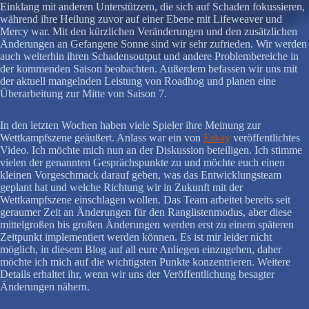
Einklang mit anderen Unterstützern, die sich auf Schaden fokussieren,
während ihre Heilung zuvor auf einer Ebene mit Lifeweaver und
Mercy war. Mit den kürzlichen Veränderungen und den zusätzlichen
Änderungen an Gefangene Sonne sind wir sehr zufrieden. Wir werden
auch weiterhin ihren Schadensoutput und andere Problembereiche in
der kommenden Saison beobachten. Außerdem befassen wir uns mit
der aktuell mangelnden Leistung von Roadhog und planen eine
Überarbeitung zur Mitte von Saison 7.
In den letzten Wochen haben viele Spieler ihre Meinung zur
Wettkampfszene geäußert. Anlass war ein von
Eskay
veröffentlichtes
Video. Ich möchte mich nun an der Diskussion beteiligen. Ich stimme
vielen der genannten Gesprächspunkte zu und möchte euch einen
kleinen Vorgeschmack darauf geben, was das Entwicklungsteam
geplant hat und welche Richtung wir in Zukunft mit der
Wettkampfszene einschlagen wollen. Das Team arbeitet bereits seit
geraumer Zeit an Änderungen für den Ranglistenmodus, aber diese
mittelgroßen bis großen Änderungen werden erst zu einem späteren
Zeitpunkt implementiert werden können. Es ist mir leider nicht
möglich, in diesem Blog auf all eure Anliegen einzugehen, daher
möchte ich mich auf die wichtigsten Punkte konzentrieren. Weitere
Details erhaltet ihr, wenn wir uns der Veröffentlichung besagter
Änderungen nähern.