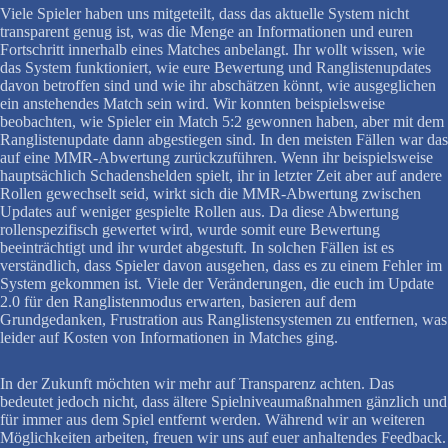
Viele Spieler haben uns mitgeteilt, dass das aktuelle System nicht
transparent genug ist, was die Menge an Informationen und euren
Fortschritt innerhalb eines Matches anbelangt. Ihr wollt wissen, wie
das System funktioniert, wie eure Bewertung und Ranglistenupdates
davon betroffen sind und wie ihr abschätzen könnt, wie ausgeglichen
ein anstehendes Match sein wird. Wir konnten beispielsweise
beobachten, wie Spieler ein Match 5:2 gewonnen haben, aber mit dem
Ranglistenupdate dann abgestiegen sind. In den meisten Fällen war das
auf eine MMR-Abwertung zurückzuführen. Wenn ihr beispielsweise
hauptsächlich Schadenshelden spielt, ihr in letzter Zeit aber auf andere
Rollen gewechselt seid, wirkt sich die MMR-Abwertung zwischen
Updates auf weniger gespielte Rollen aus. Da diese Abwertung
rollenspezifisch gewertet wird, wurde somit eure Bewertung
beeinträchtigt und ihr wurdet abgestuft. In solchen Fällen ist es
verständlich, dass Spieler davon ausgehen, dass es zu einem Fehler im
System gekommen ist. Viele der Veränderungen, die euch im Update
2.0 für den Ranglistenmodus erwarten, basieren auf dem
Grundgedanken, Frustration aus Ranglistensystemen zu entfernen, was
leider auf Kosten von Informationen in Matches ging.
In der Zukunft möchten wir mehr auf Transparenz achten. Das
bedeutet jedoch nicht, dass ältere Spielniveaumaßnahmen gänzlich und
für immer aus dem Spiel entfernt werden. Während wir an weiteren
Möglichkeiten arbeiten, freuen wir uns auf euer anhaltendes Feedback.