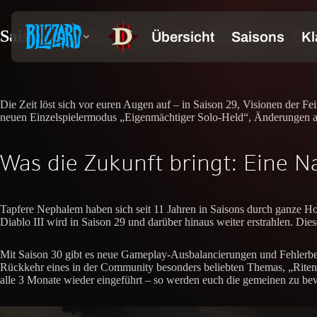
Saison 29: Visionen der Feindseligkeit – Ist
Die Zeit löst sich vor euren Augen auf – in Saison 29, Visionen der Fei
neuen Einzelspielermodus „Eigenmächtiger Solo-Held“, Änderungen an 
Was die Zukunft bringt: Eine N
Tapfere Nephalem haben sich seit 11 Jahren in Saisons durch ganze H
Diablo III wird in Saison 29 und darüber hinaus weiter erstrahlen. Die
Mit Saison 30 gibt es neue Gameplay-Ausbalancierungen und Fehlerbeh
Rückkehr eines in der Community besonders beliebten Themas, „Riten 
alle 3 Monate wieder eingeführt – so werden euch die gemeinen zu b