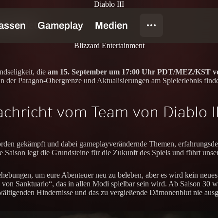
Diablo III
 beendet
Blizzard Entertainment
ndseligkeit, die
am 15. September um 17:00 Uhr PDT/MEZ/KST ver
der Paragon-Obergrenze und Aktualisierungen am Spielerlebnis findet
achricht vom Team von Diablo II
orden gekämpft und dabei gameplayverändernde Themen, erfahrungsdefin
se Saison legt die Grundsteine für die Zukunft des Spiels und führt uns
ebungen, um eure Abenteuer neu zu beleben, aber es wird kein neues T
von Sanktuario“, das in allen Modi spielbar sein wird. Ab Saison 30
ewältigenden Hindernisse und das zu vergießende Dämonenblut nie aus