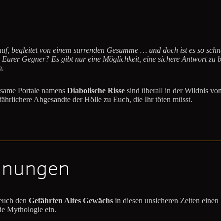
ch auf, begleitet von einem surrenden Gesumme … und doch ist es so schn
st Eurer Gegner? Es gibt nur eine Möglichkeit, eine sichere Antwort z
n.
ltsame Portale namens
Diabolische Risse
sind überall in der Wildnis von
ährlichere Abgesandte der Hölle zu Euch, die Ihr töten müsst.
hnungen
 euch den
Gefährten Altes Gewächs
in diesen unsicheren Zeiten einen 
ie Mythologie ein.