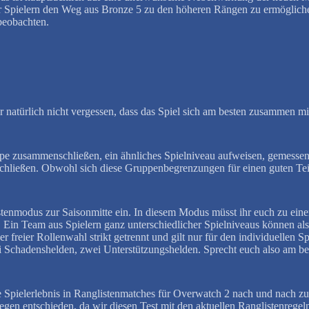
Spielern den Weg aus Bronze 5 zu den höheren Rängen zu ermöglichen,
eobachten.
r natürlich nicht vergessen, dass das Spiel sich am besten zusammen m
ppe zusammenschließen, ein ähnliches Spielniveau aufweisen, gemessen
hließen. Obwohl sich diese Gruppenbegrenzungen für einen guten Teil
stenmodus zur Saisonmitte ein. In diesem Modus müsst ihr euch zu ein
 Ein Team aus Spielern ganz unterschiedlicher Spielniveaus können al
freier Rollenwahl strikt getrennt und gilt nur für den individuellen S
wei Schadenshelden, zwei Unterstützungshelden. Sprecht euch also am 
ale Spielerlebnis in Ranglistenmatches für Overwatch 2 nach und nach
gen entschieden, da wir diesen Test mit den aktuellen Ranglistenregel