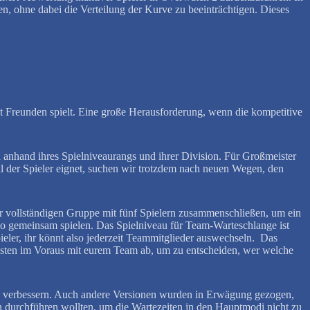
 ohne dabei die Verteilung der Kurve zu beeinträchtigen. Dieses
it Freunden spielt. Eine große Herausforderung, wenn die kompetitive
 anhand ihres Spielniveaurangs und ihrer Division. Für Großmeister
 der Spieler eignet, suchen wir trotzdem nach neuen Wegen, den
er vollständigen Gruppe mit fünf Spielern zusammenschließen, um ein
so gemeinsam spielen. Das Spielniveau für Team-Warteschlange ist
pieler, ihr könnt also jederzeit Teammitglieder auswechseln. Das
besten im Voraus mit eurem Team ab, um zu entscheiden, wer welche
 zu verbessern. Auch andere Versionen wurden in Erwägung gezogen,
n durchführen wollten, um die Wartezeiten in den Hauptmodi nicht zu