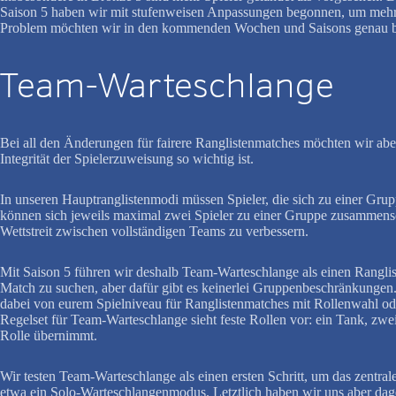
Saison 5 haben wir mit stufenweisen Anpassungen begonnen, um mehr 
Problem möchten wir in den kommenden Wochen und Saisons genau b
Team-Warteschlange
Bei all den Änderungen für fairere Ranglistenmatches möchten wir abe
Integrität der Spielerzuweisung so wichtig ist.
In unseren Hauptranglistenmodi müssen Spieler, die sich zu einer Gru
können sich jeweils maximal zwei Spieler zu einer Gruppe zusammensc
Wettstreit zwischen vollständigen Teams zu verbessern.
Mit Saison 5 führen wir deshalb Team-Warteschlange als einen Rangli
Match zu suchen, aber dafür gibt es keinerlei Gruppenbeschränkungen.
dabei von eurem Spielniveau für Ranglistenmatches mit Rollenwahl oder 
Regelset für Team-Warteschlange sieht feste Rollen vor: ein Tank, z
Rolle übernimmt.
Wir testen Team-Warteschlange als einen ersten Schritt, um das zentr
etwa ein Solo-Warteschlangenmodus. Letztlich haben wir uns aber dage