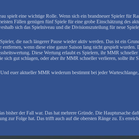
au spielt eine wichtige Rolle. Wenn sich ein brandneuer Spieler für Ra
meisten Fällen genügen fünf Spiele für eine grobe Einschätzung des ak
eshalb sich das Spielniveau und die Divisionszuteilung für neue Spiele
ieler, die nach längerer Pause wieder aktiv werden. Das ist ein Grund
e entfernen, wenn diese eine ganze Saison lang nicht gespielt wurden.
issheitswertung. Diese Wertung erlaubt es Spielern, ihr MMR schneller z
 sich gut schlagen, oder aber ihr MMR schneller verlieren, sollte ihr 
nd euer aktueller MMR wiederum bestimmt bei jeder Warteschlange, w
s bisher der Fall war. Das hat mehrere Gründe. Die Hauptursache dafür 
ng zur Folge hat. Das trifft auch auf die obersten Ränge zu. Es erreich