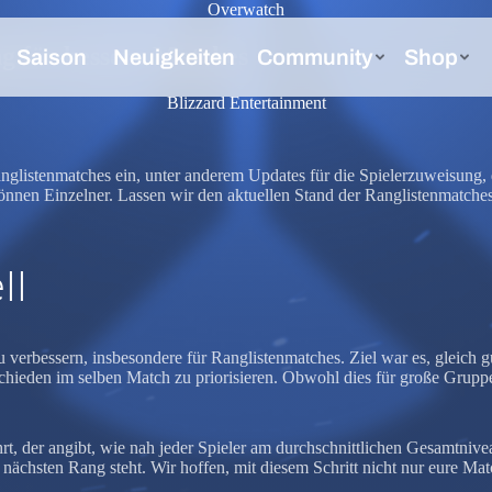
Overwatch
g für bessere Matches
Blizzard Entertainment
nglistenmatches ein, unter anderem Updates für die Spielerzuweisung,
nnen Einzelner. Lassen wir den aktuellen Stand der Ranglistenmatche
ll
zu verbessern, insbesondere für Ranglistenmatches. Ziel war es, gleich 
hieden im selben Match zu priorisieren. Obwohl dies für große Gruppen
ührt, der angibt, wie nah jeder Spieler am durchschnittlichen Gesamtni
m nächsten Rang steht. Wir hoffen, mit diesem Schritt nicht nur eure M