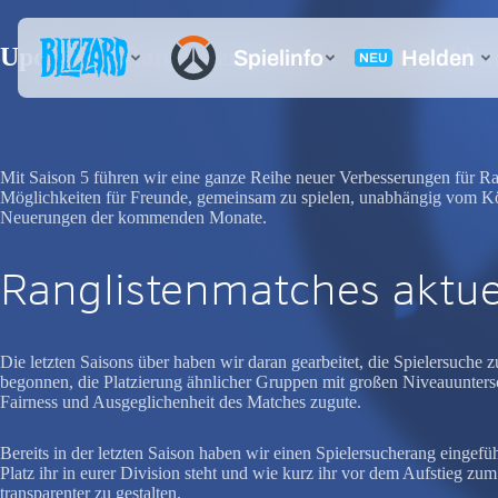
Update zu Ranglistenmatches – Teambildun
Mit Saison 5 führen wir eine ganze Reihe neuer Verbesserungen für Ra
Möglichkeiten für Freunde, gemeinsam zu spielen, unabhängig vom Kö
Neuerungen der kommenden Monate.
Ranglistenmatches aktue
Die letzten Saisons über haben wir daran gearbeitet, die Spielersuche 
begonnen, die Platzierung ähnlicher Gruppen mit großen Niveauuntersc
Fairness und Ausgeglichenheit des Matches zugute.
Bereits in der letzten Saison haben wir einen Spielersucherang eingef
Platz ihr in eurer Division steht und wie kurz ihr vor dem Aufstieg zu
transparenter zu gestalten.