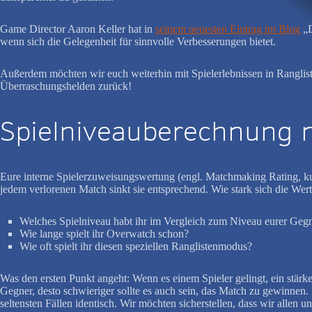
Game Director Aaron Keller hat in
seinem neuesten Eintrag im Blog
„D
wenn sich die Gelegenheit für sinnvolle Verbesserungen bietet.
Außerdem möchten wir euch weiterhin mit Spielerlebnissen in Ranglis
Überraschungshelden zurück!
Spielniveauberechnung 
Eure interne Spielerzuweisungswertung (engl. Matchmaking Rating, k
jedem verlorenen Match sinkt sie entsprechend. Wie stark sich die Wert
Welches Spielniveau habt ihr im Vergleich zum Niveau eurer Geg
Wie lange spielt ihr Overwatch schon?
Wie oft spielt ihr diesen speziellen Ranglistenmodus?
Was den ersten Punkt angeht: Wenn es einem Spieler gelingt, ein stärk
Gegner, desto schwieriger sollte es auch sein, das Match zu gewinnen. 
seltensten Fällen identisch. Wir möchten sicherstellen, dass wir alle