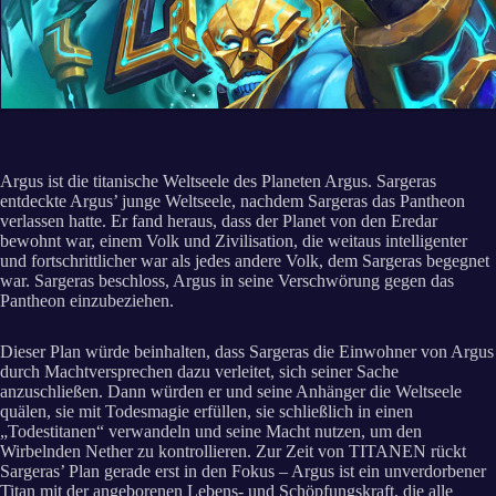
Argus ist die titanische Weltseele des Planeten Argus. Sargeras
entdeckte Argus’ junge Weltseele, nachdem Sargeras das Pantheon
verlassen hatte. Er fand heraus, dass der Planet von den Eredar
bewohnt war, einem Volk und Zivilisation, die weitaus intelligenter
und fortschrittlicher war als jedes andere Volk, dem Sargeras begegnet
war. Sargeras beschloss, Argus in seine Verschwörung gegen das
Pantheon einzubeziehen.
Dieser Plan würde beinhalten, dass Sargeras die Einwohner von Argus
durch Machtversprechen dazu verleitet, sich seiner Sache
anzuschließen. Dann würden er und seine Anhänger die Weltseele
quälen, sie mit Todesmagie erfüllen, sie schließlich in einen
„Todestitanen“ verwandeln und seine Macht nutzen, um den
Wirbelnden Nether zu kontrollieren. Zur Zeit von TITANEN rückt
Sargeras’ Plan gerade erst in den Fokus – Argus ist ein unverdorbener
Titan mit der angeborenen Lebens- und Schöpfungskraft, die alle