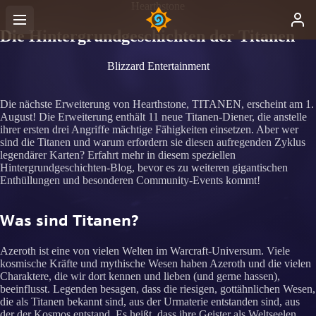
Hearthstone
Die Hintergrundgeschichten der Titanen
Blizzard Entertainment
Die nächste Erweiterung von Hearthstone, TITANEN, erscheint am 1.
August! Die Erweiterung enthält 11 neue Titanen-Diener, die anstelle
ihrer ersten drei Angriffe mächtige Fähigkeiten einsetzen. Aber wer
sind die Titanen und warum erfordern sie diesen aufregenden Zyklus
legendärer Karten? Erfahrt mehr in diesem speziellen
Hintergrundgeschichten-Blog, bevor es zu weiteren gigantischen
Enthüllungen und besonderen Community-Events kommt!
Was sind Titanen?
Azeroth ist eine von vielen Welten im Warcraft-Universum. Viele
kosmische Kräfte und mythische Wesen haben Azeroth und die vielen
Charaktere, die wir dort kennen und lieben (und gerne hassen),
beeinflusst. Legenden besagen, dass die riesigen, gottähnlichen Wesen,
die als Titanen bekannt sind, aus der Urmaterie entstanden sind, aus
der der Kosmos entstand. Es heißt, dass ihre Geister als Weltseelen