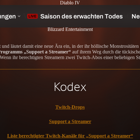
Diablo IV
lo IV: Verdient euch das Reittier Urinstink
Blizzard Entertainment
t und läutet damit eine neue Ära ein, in der ihr höllische Monstrosität
rogramms „Support a Streamer“
auf ihrem Weg durch die tückische
nn ihr berechtigten Streamern zwei Twitch-Abos einer beliebigen Stuf
Kodex
Twitch-Drops
Support a Streamer
Liste berechtigter Twitch-Kanäle für „Support a Streamer“