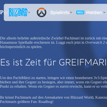
PachiMärzi ist zurück mit einem neuen Sp
Die allseits beliebte außerirdische Zwiebel Pachimari ist zurück mit 
Hanamuras Spielhalle erschienen ist. Loggt euch jetzt in
Overwatch 2
e
höchstpersönlich zu spielen.
Es ist Zeit für GREIFMARI
Um den PachiMärzi zu starten, bringen wir einen brandneuen 3v3-Spi
bleiben und ihre Gegner zu besiegen, aber immer, wenn ein Gegner elim
Punkt zu erhalten. Wenn ein Gegner es zuerst erwischt, kann er so ver
Ihr könnt Pachimaris auf den Arenakarten von Blizzard World, Kanez
Pachimaris größtem Fan: Roadhog!