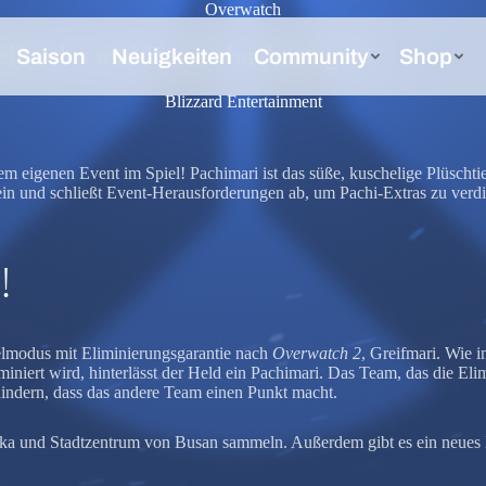
Overwatch
ielmodus und Herausforderungen!
Blizzard Entertainment
einem eigenen Event im Spiel! Pachimari ist das süße, kuschelige Plüsc
in und schließt Event-Herausforderungen ab, um Pachi-Extras zu ver
!
elmodus mit Eliminierungsgarantie nach
Overwatch 2
, Greifmari. Wie
iniert wird, hinterlässt der Held ein Pachimari. Das Team, das die Eli
hindern, dass das andere Team einen Punkt macht.
aka und Stadtzentrum von Busan sammeln. Außerdem gibt es ein neues 