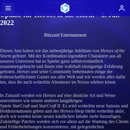
Heroes of the Storm
Update für Heroes of the Storm – 8. Juli
2022
Blizzard Entertainment
Diesen Juni haben wir das siebenjährige Jubiläum von
Heroes of the
Storm
gefeiert. Mit der Kombination legendärer Charaktere aus all
unseren Universen hat es Spieler ganz selbstverständlich
zusammengebracht und ihnen eine wahrhaft einzigartige Erfahrung
geboten.
Heroes
und seine Community beheimaten einige der
leidenschaftlichsten Gamer aus aller Welt und wir werden alles dafür
tun, dass ihr auch weiterhin Abenteuer im Nexus erleben könnt.
In Zukunft werden wir
Heroes
auf eine ähnliche Art und Weise
unterstützen wie unsere anderen langjährigen
Spiele
StarCraft
und
StarCraft II
. Es wird weiterhin neue Saisons und
Heldenrotationen geben und der
Heroes
-Shop bleibt weiterhin aktiv,
doch wir werden keine neuen käuflichen Inhalte mehr hinzufügen.
Zukünftige Patches werden sich vor allem auf die Wartung des Clients
und Fehlerbehebungen konzentrieren, mit gelegentlichen