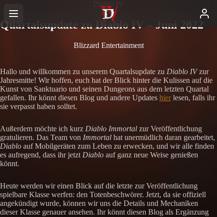
Diablo IV
Quartalsupdate zu Diablo IV – Juni 2022
Blizzard Entertainment
Hallo und willkommen zu unserem Quartalsupdate zu
Diablo IV
zur
Jahresmitte! Wir hoffen, euch hat der Blick hinter die Kulissen auf die
Kunst von Sanktuario und seinen Dungeons aus dem letzten Quartal
gefallen. Ihr könnt diesen Blog und andere Updates
hier
lesen, falls ihr
sie verpasst haben solltet.
Außerdem möchte ich kurz
Diablo Immortal
zur Veröffentlichung
gratulieren. Das Team von
Immortal
hat unermüdlich daran gearbeitet,
Diablo
auf Mobilgeräten zum Leben zu erwecken, und wir alle finden
es aufregend, dass ihr jetzt
Diablo
auf ganz neue Weise genießen
könnt.
Heute werden wir einen Blick auf die letzte zur Veröffentlichung
spielbare Klasse werfen: den Totenbeschwörer. Jetzt, da sie offiziell
angekündigt wurde, können wir uns die Details und Mechaniken
dieser Klasse genauer ansehen. Ihr könnt diesen Blog als Ergänzung