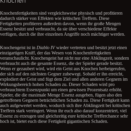
Knochen
Knochenfertigkeiten sind vergleichsweise physisch und profitieren
dadurch stärker von Effekten wie kritischen Treffern. Diese
Fertigkeiten profitieren außerdem davon, wenn ihr große Mengen
Essenz besitzt und verbraucht, da sie über verschiedene Effekte
verfügen, durch die ihre einzelnen Angriffe noch mächtiger werden.
Knochengeist ist in
Diablo IV
wieder vertreten und besitzt jetzt einen
einzigartigen Kniff, der das Wesen von Knochenfertigkeiten
veranschaulicht. Knochengeist hat nicht nur eine Abklingzeit, sondern
verbraucht auch die gesamte Essenz, die der Spieler gerade besitzt.
Wenn er gezaubert wird, wird ein Geist aus Knochen herbeigerufen,
der sich auf den nächsten Gegner zubewegt. Sobald er ihn erreicht,
explodiert der Geist und fügt dem Ziel und allen anderen Gegnern im
Wirkungsbereich hohen Schaden zu. Dieser Schaden wird pro
verbrauchtem Essenzpunkt um einen gewissen Prozentsatz erhöht.
Spieler, die die maximale Menge Essenz ausgeben, fügen also den
getroffenen Gegnern beträchtlichen Schaden zu. Diese Fertigkeit kann
auch aufgewertet werden, wodurch sich ihre Abklingzeit bei kritischen
Treffern stark verringert. Wenn ihr euch also darauf konzentriert, viel
Essenz zu erzeugen und gleichzeitig eure kritische Trefferchance sehr
hoch ist, bietet euch diese Fertigkeit gigantischen Schaden.