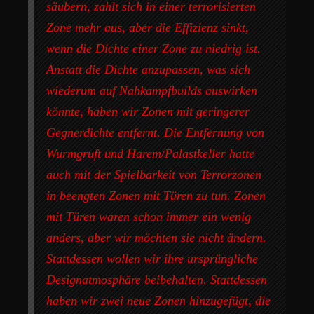
säubern, zahlt sich in einer terrorisierten
Zone mehr aus, aber die Effizienz sinkt,
wenn die Dichte einer Zone zu niedrig ist.
Anstatt die Dichte anzupassen, was sich
wiederum auf Nahkampfbuilds auswirken
könnte, haben wir Zonen mit geringerer
Gegnerdichte entfernt. Die Entfernung von
Wurmgruft und Harem/Palastkeller hatte
auch mit der Spielbarkeit von Terrorzonen
in beengten Zonen mit Türen zu tun. Zonen
mit Türen waren schon immer ein wenig
anders, aber wir möchten sie nicht ändern.
Stattdessen wollen wir ihre ursprüngliche
Designatmosphäre beibehalten. Stattdessen
haben wir zwei neue Zonen hinzugefügt, die