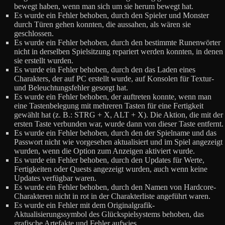
bewegt haben, wenn man sich um sie herum bewegt hat.
Es wurde ein Fehler behoben, durch den Spieler und Monster
durch Türen gehen konnten, die aussahen, als wären sie
geschlossen.
Es wurde ein Fehler behoben, durch den bestimmte Runenwörter
nicht in derselben Spielsitzung repariert werden konnten, in denen
sie erstellt wurden.
Es wurde ein Fehler behoben, durch den das Laden eines
Charakters, der auf PC erstellt wurde, auf Konsolen für Textur-
und Beleuchtungsfehler gesorgt hat.
Es wurde ein Fehler behoben, der auftreten konnte, wenn man
eine Tastenbelegung mit mehreren Tasten für eine Fertigkeit
gewählt hat (z. B.: STRG + X, ALT + X). Die Aktion, die mit der
ersten Taste verbunden war, wurde dann von dieser Taste entfernt.
Es wurde ein Fehler behoben, durch den der Spielname und das
Passwort nicht wie vorgesehen aktualisiert und im Spiel angezeigt
wurden, wenn die Option zum Anzeigen aktiviert wurde.
Es wurde ein Fehler behoben, durch den Updates für Werte,
Fertigkeiten oder Quests angezeigt wurden, auch wenn keine
Updates verfügbar waren.
Es wurde ein Fehler behoben, durch den Namen von Hardcore-
Charakteren nicht in rot in der Charakterliste angeführt waren.
Es wurde ein Fehler mit dem Originalgrafik-
Aktualisierungssymbol des Glückspielsystems behoben, das
grafische Artefakte und Fehler aufwies.