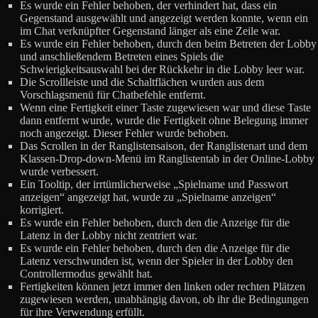
Es wurde ein Fehler behoben, der verhindert hat, dass ein
Gegenstand ausgewählt und angezeigt werden konnte, wenn ein
im Chat verknüpfter Gegenstand länger als eine Zeile war.
Es wurde ein Fehler behoben, durch den beim Betreten der Lobby
und anschließendem Betreten eines Spiels die
Schwierigkeitsauswahl bei der Rückkehr in die Lobby leer war.
Die Scrollleiste und die Schaltflächen wurden aus dem
Vorschlagsmenü für Chatbefehle entfernt.
Wenn eine Fertigkeit einer Taste zugewiesen war und diese Taste
dann entfernt wurde, wurde die Fertigkeit ohne Belegung immer
noch angezeigt. Dieser Fehler wurde behoben.
Das Scrollen in der Ranglistensaison, der Ranglistenart und dem
Klassen-Drop-down-Menü im Ranglistentab in der Online-Lobby
wurde verbessert.
Ein Tooltip, der irrtümlicherweise „Spielname und Passwort
anzeigen“ angezeigt hat, wurde zu „Spielname anzeigen“
korrigiert.
Es wurde ein Fehler behoben, durch den die Anzeige für die
Latenz in der Lobby nicht zentriert war.
Es wurde ein Fehler behoben, durch den die Anzeige für die
Latenz verschwunden ist, wenn der Spieler in der Lobby den
Controllermodus gewählt hat.
Fertigkeiten können jetzt immer den linken oder rechten Plätzen
zugewiesen werden, unabhängig davon, ob ihr die Bedingungen
für ihre Verwendung erfüllt.