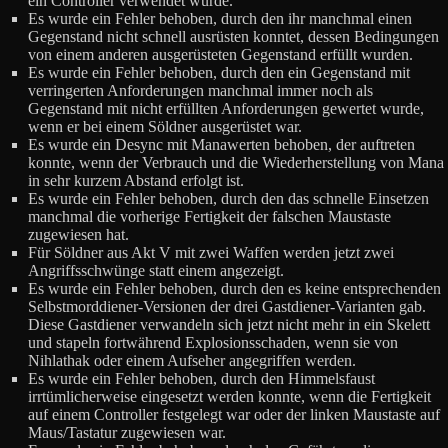
ein Controller verwendet wurde.
Es wurde ein Fehler behoben, durch den ihr manchmal einen
Gegenstand nicht schnell ausrüsten konntet, dessen Bedingungen
von einem anderen ausgerüsteten Gegenstand erfüllt wurden.
Es wurde ein Fehler behoben, durch den ein Gegenstand mit
verringerten Anforderungen manchmal immer noch als
Gegenstand mit nicht erfüllten Anforderungen gewertet wurde,
wenn er bei einem Söldner ausgerüstet war.
Es wurde ein Desync mit Manawerten behoben, der auftreten
konnte, wenn der Verbrauch und die Wiederherstellung von Mana
in sehr kurzem Abstand erfolgt ist.
Es wurde ein Fehler behoben, durch den das schnelle Einsetzen
manchmal die vorherige Fertigkeit der falschen Maustaste
zugewiesen hat.
Für Söldner aus Akt V mit zwei Waffen werden jetzt zwei
Angriffsschwünge statt einem angezeigt.
Es wurde ein Fehler behoben, durch den es keine entsprechenden
Selbstmorddiener-Versionen der drei Gastdiener-Varianten gab.
Diese Gastdiener verwandeln sich jetzt nicht mehr in ein Skelett
und stapeln fortwährend Explosionsschaden, wenn sie von
Nihlathak oder einem Aufseher angegriffen werden.
Es wurde ein Fehler behoben, durch den Himmelsfaust
irrtümlicherweise eingesetzt werden konnte, wenn die Fertigkeit
auf einem Controller festgelegt war oder der linken Maustaste auf
Maus/Tastatur zugewiesen war.