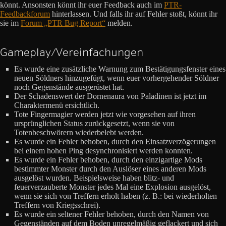
könnt. Ansonsten könnt ihr euer Feedback auch im
PTR-
Feedbackforum
hinterlassen. Und falls ihr auf Fehler stoßt, könnt ihr
sie im
Forum „PTR Bug Report“
melden.
Gameplay/Vereinfachungen
Es wurde eine zusätzliche Warnung zum Bestätigungsfenster eines
neuen Söldners hinzugefügt, wenn euer vorhergehender Söldner
noch Gegenstände ausgerüstet hat.
Der Schadenswert der Dornenaura von Paladinen ist jetzt im
Charaktermenü ersichtlich.
Tote Fingermagier werden jetzt wie vorgesehen auf ihren
ursprünglichen Status zurückgesetzt, wenn sie von
Totenbeschwörern wiederbelebt werden.
Es wurde ein Fehler behoben, durch den Einsatzverzögerungen
bei einem hohen Ping desynchronisiert werden konnten.
Es wurde ein Fehler behoben, durch den einzigartige Mods
bestimmter Monster durch den Auslöser eines anderen Mods
ausgelöst wurden. Beispielsweise haben blitz- und
feuerverzauberte Monster jedes Mal eine Explosion ausgelöst,
wenn sie sich von Treffern erholt haben (z. B.: bei wiederholten
Treffern von Kriegsschrei).
Es wurde ein seltener Fehler behoben, durch den Namen von
Gegenständen auf dem Boden unregelmäßig geflackert und sich