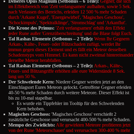
Delseres Opus Magnum (Setbonus – 6 Teile):
Gegner, die sich
im Effektbereich von 'Zeit verlangsamen' aufhalten, sowie 5 Sek.
nach Verlassen des Bereichs, erleiden 12 500 % mehr Schaden
durch 'Arkane Kugel', 'Energiewirbel', 'Magisches Geschoss',
'Schockimpuls', 'Spektralklinge', 'Stromschlag' und 'Arkanflut'.
Die Krone des Primus:
'Zeit verlangsamen' erhält den Effekt
jeder Rune außer 'Grenzüberschreitung' und die Blase folgt Euch.
Tal Rashas Elemente (Setbonus – 2 Teile):
Wenn Ihr Gegnern
Arkan-, Kälte-, Feuer- oder Blitzschaden zufügt, werdet Ihr
immun gegen dieses Element und es fällt ein Meteor desselben
Schadenstyps vom Himmel. Es kann nicht zweimal hintereinander
derselbe Meteor herabfallen.
Tal Rashas Elemente (Setbonus – 2 Teile):
Arkan-, Kälte-,
Feuer- und Blitzangriffe erhöhen alle eure Widerstände 8 Sek.
lang um 50 %.
Der Schwelende Kern:
Niedere Gegner werden jetzt an den
Einschlagsort Eures Meteors gelockt. Getroffene Gegner erleiden
40-50 % mehr Schaden durch weitere Meteore. Dieser Effekt ist
bis zu 10-mal stapelbar.
Es wurde ein Tippfehler im Tooltip für den Schwelenden
Kern behoben.
Magisches Geschoss:
'Magisches Geschoss' verschießt 2
zusätzliche Geschosse und verursacht 400-500 % mehr Schaden.
Mempo des Zwielichts:
Alle gewirkten Meteore profitieren jetzt
von der Rune 'Meteorschauer' und verursachen 300-400 % mehr