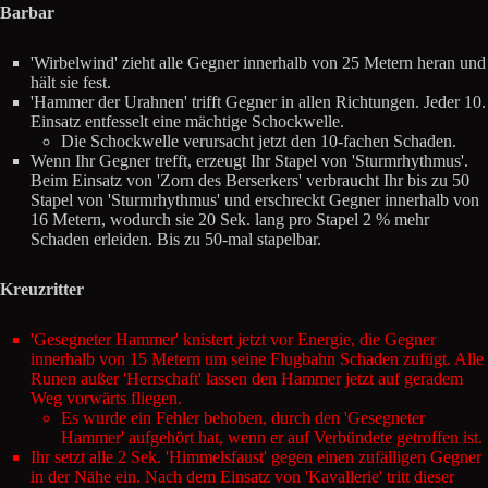
Barbar
'Wirbelwind' zieht alle Gegner innerhalb von 25 Metern heran und
hält sie fest.
'Hammer der Urahnen' trifft Gegner in allen Richtungen. Jeder 10.
Einsatz entfesselt eine mächtige Schockwelle.
Die Schockwelle verursacht jetzt den 10-fachen Schaden.
Wenn Ihr Gegner trefft, erzeugt Ihr Stapel von 'Sturmrhythmus'.
Beim Einsatz von 'Zorn des Berserkers' verbraucht Ihr bis zu 50
Stapel von 'Sturmrhythmus' und erschreckt Gegner innerhalb von
16 Metern, wodurch sie 20 Sek. lang pro Stapel 2 % mehr
Schaden erleiden. Bis zu 50-mal stapelbar.
Kreuzritter
'Gesegneter Hammer' knistert jetzt vor Energie, die Gegner
innerhalb von 15 Metern um seine Flugbahn Schaden zufügt. Alle
Runen außer 'Herrschaft' lassen den Hammer jetzt auf geradem
Weg vorwärts fliegen.
Es wurde ein Fehler behoben, durch den 'Gesegneter
Hammer' aufgehört hat, wenn er auf Verbündete getroffen ist.
Ihr setzt alle 2 Sek. 'Himmelsfaust' gegen einen zufälligen Gegner
in der Nähe ein. Nach dem Einsatz von 'Kavallerie' tritt dieser