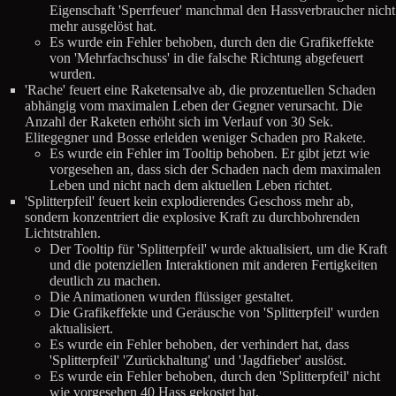
Eigenschaft 'Sperrfeuer' manchmal den Hassverbraucher nicht
mehr ausgelöst hat.
Es wurde ein Fehler behoben, durch den die Grafikeffekte
von 'Mehrfachschuss' in die falsche Richtung abgefeuert
wurden.
'Rache' feuert eine Raketensalve ab, die prozentuellen Schaden
abhängig vom maximalen Leben der Gegner verursacht. Die
Anzahl der Raketen erhöht sich im Verlauf von 30 Sek.
Elitegegner und Bosse erleiden weniger Schaden pro Rakete.
Es wurde ein Fehler im Tooltip behoben. Er gibt jetzt wie
vorgesehen an, dass sich der Schaden nach dem maximalen
Leben und nicht nach dem aktuellen Leben richtet.
'Splitterpfeil' feuert kein explodierendes Geschoss mehr ab,
sondern konzentriert die explosive Kraft zu durchbohrenden
Lichtstrahlen.
Der Tooltip für 'Splitterpfeil' wurde aktualisiert, um die Kraft
und die potenziellen Interaktionen mit anderen Fertigkeiten
deutlich zu machen.
Die Animationen wurden flüssiger gestaltet.
Die Grafikeffekte und Geräusche von 'Splitterpfeil' wurden
aktualisiert.
Es wurde ein Fehler behoben, der verhindert hat, dass
'Splitterpfeil' 'Zurückhaltung' und 'Jagdfieber' auslöst.
Es wurde ein Fehler behoben, durch den 'Splitterpfeil' nicht
wie vorgesehen 40 Hass gekostet hat.