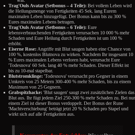
war.
Trag'Ouls Avatar (Setbonus – 4 Teile):
Bei vollem Leben wird
die Heilungsmenge von Fertigkeiten 45 Sek. lang Eurem
maximalen Leben hinzugefügt. Der Bonus kann bis zu 300 %
Eures maximalen Lebens betragen.
Trag'Ouls Avatar (Setbonus – 6 Teile):
Eure
lebensverbrauchenden Fertigkeiten verursachen 10 000 % mehr
Schaden und Eure Heilung durch Fertigkeiten ist um 100 %
erhöht.
Eiserne Rose:
Angriffe mit Blut saugen haben eine Chance von
100 %, kostenlos Blutnova zu wirken. Nachdem Ihr insgesamt 10
% Eures maximalen Lebens verloren habt, verursacht Eure
'Todesnova' 60 Sek. lang 40 % mehr Schaden. Dieser Effekt ist
bis zu 10-mal stapelbar.
Blutstromklinge:
'Todesnova' verursacht pro Gegner in einem
Umkreis von 25 Metern 300-400 % mehr Schaden, bis zu einem
Maximum von 25 Gegnern.
Grabspitzhacke:
'Blut saugen' saugt zwei zusätzlichen Zielen das
Blut aus. Ihr fügt jedem Ziel 250-300 % mehr Schaden zu. Bei nur
einem Ziel ist dieser Bonus verdoppelt. Der Bonus der Rune
'Machtverschiebung' beträgt jetzt 20 % Schaden pro Stapel und
wirkt sich auf alle Fertigkeiten aus.