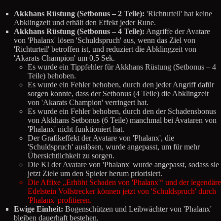
Akkhans Rüstung (Setbonus – 2 Teile):
'Richturteil' hat keine
Abklingzeit und erhält den Effekt jeder Rune.
Akkhans Rüstung (Setbonus – 4 Teile):
Angriffe der Avatare
von 'Phalanx' lösen 'Schuldspruch' aus, wenn das Ziel von
'Richturteil' betroffen ist, und reduziert die Abklingzeit von
'Akarats Champion' um 0,5 Sek.
Es wurde ein Tippfehler für Akkhans Rüstung (Setbonus – 4
Teile) behoben.
Es wurde ein Fehler behoben, durch den jeder Angriff dafür
sorgen konnte, dass der Setbonus (4 Teile) die Abklingzeit
von 'Akarats Champion' verringert hat.
Es wurde ein Fehler behoben, durch den der Schadensbonus
von Akkhans Setbonus (6 Teile) manchmal bei Avataren von
'Phalanx' nicht funktioniert hat.
Der Grafikeffekt der Avatare von 'Phalanx', die
'Schuldspruch' auslösen, wurde angepasst, um für mehr
Übersichtlichkeit zu sorgen.
Die KI der Avatare von 'Phalanx' wurde angepasst, sodass sie
jetzt Ziele um den Spieler herum priorisiert.
Die Affixe „Erhöht Schaden von 'Phalanx'“ und der legendäre
Edelstein Vollstrecker können jetzt von 'Schuldspruch' durch
'Phalanx' profitieren.
Ewige Einheit:
Bogenschützen und Leibwächter von 'Phalanx'
bleiben dauerhaft bestehen.