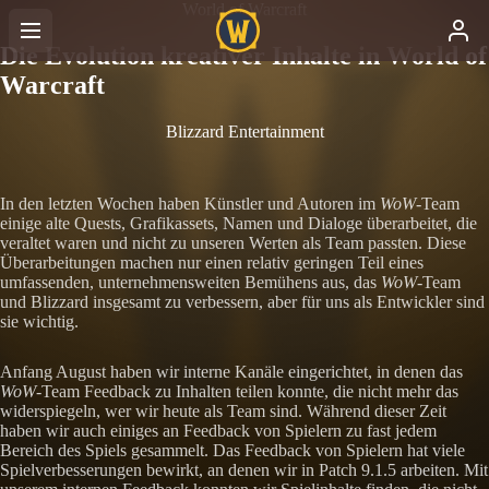
World of Warcraft
Die Evolution kreativer Inhalte in World of
Warcraft
Blizzard Entertainment
In den letzten Wochen haben Künstler und Autoren im
WoW
-Team
einige alte Quests, Grafikassets, Namen und Dialoge überarbeitet, die
veraltet waren und nicht zu unseren Werten als Team passten. Diese
Überarbeitungen machen nur einen relativ geringen Teil eines
umfassenden, unternehmensweiten Bemühens aus, das
WoW
-Team
und Blizzard insgesamt zu verbessern, aber für uns als Entwickler sind
sie wichtig.
Anfang August haben wir interne Kanäle eingerichtet, in denen das
WoW
-Team Feedback zu Inhalten teilen konnte, die nicht mehr das
widerspiegeln, wer wir heute als Team sind. Während dieser Zeit
haben wir auch einiges an Feedback von Spielern zu fast jedem
Bereich des Spiels gesammelt. Das Feedback von Spielern hat viele
Spielverbesserungen bewirkt, an denen wir in Patch 9.1.5 arbeiten. Mit