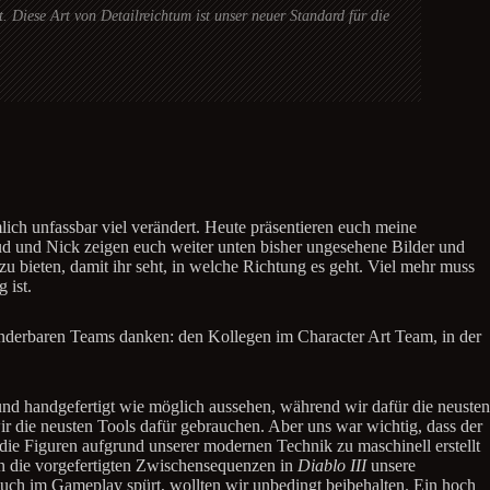
 Diese Art von Detailreichtum ist unser neuer Standard für die
lich unfassbar viel verändert. Heute präsentieren euch meine
ud und Nick zeigen euch weiter unten bisher ungesehene Bilder und
 zu bieten, damit ihr seht, in welche Richtung es geht. Viel mehr muss
 ist.
 wunderbaren Teams danken: den Kollegen im Character Art Team, in der
 und handgefertigt wie möglich aussehen, während wir dafür die neusten
wir die neusten Tools dafür gebrauchen. Aber uns war wichtig, dass der
ss die Figuren aufgrund unserer modernen Technik zu maschinell erstellt
en die vorgefertigten Zwischensequenzen in
Diablo III
unsere
auch im Gameplay spürt, wollten wir unbedingt beibehalten. Ein hoch