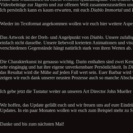
Videobeiträge zur Jägerin und zur offenen Welt zusammenzustellen u
Ich persönlich kann es kaum erwarten, mit euch
Diablo Immortal
und
Wieder im Textformat angekommen wollen wir euch hier weitere Aspe
Das Artwork ist der Dreh- und Angelpunkt von
Diablo
. Unsere zufall
einfach nicht dasselbe. Unsere liebevoll kreierten Animationen und vis
verschiedenen Gegenstände hängt natürlich stark von ihren Werten ab. E
Die Charakterkunst ist genauso wichtig. Darin enthalten sind zwei K
sehr eingängig und hat ihre eigene unverkennbare Persönlichkeit. In
Di
das Resultat wird die Mühe auf jeden Fall wert sein. Euer Barbar wird 
zeigen wir euch dank unserer neusten Prozesse auch so manche Abscheu
Ich gebe jetzt die Tastatur weiter an unseren Art Director John Muelle
Wir hoffen, das Update gefällt euch und wir freuen uns auf eure Eind
Updates. In ein paar Monaten wollen wir euch zum Beispiel mehr zu S
Danke und bis zum nächsten Mal!