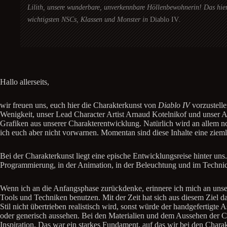
Lilith, unsere wunderbare, unverkennbare Höllenbewohnerin! Das hier 
wichtigsten NSCs, Klassen und Monster in
Diablo IV
.
Hallo allerseits,
wir freuen uns, euch hier die Charakterkunst von
Diablo IV
vorzustell
Wenigkeit, unser Lead Character Artist Arnaud Kotelnikof und unser A
Grafiken aus unserer Charakterentwicklung. Natürlich wird an allem noch
ich euch aber nicht vorwarnen. Momentan sind diese Inhalte eine ziemli
Bei der Charakterkunst liegt eine epische Entwicklungsreise hinter un
Programmierung, in der Animation, in der Beleuchtung und im Technic
Wenn ich an die Anfangsphase zurückdenke, erinnere ich mich an unser
Tools und Techniken benutzen. Mit der Zeit hat sich aus diesem Ziel das
Stil nicht übertrieben realistisch wird, sonst würde der handgefertigte 
oder generisch aussehen. Bei den Materialien und dem Aussehen der C
Inspiration. Das war ein starkes Fundament, auf das wir bei den Cha