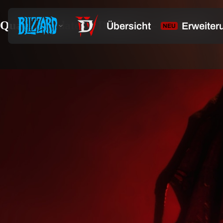
Quartalsupdate zu Diablo IV – Juni 2021