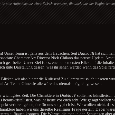
ist eine Aufnahme aus einer Zwischensequenz, die direkt aus der Engine kommt.
en! Unser Team ist ganz aus dem Häuschen. Seit
Diablo III
hat sich näm
ssociate Character Art Director Nick Chilano das neuste Update. Arna
 gearbeitet. Unser Ziel ist es, euch einen ersten Blick auf die Inhalte
ch gute Darstellung dessen, was ihr sehen werdet, wenn das Spiel fertig
s. Blicken wir also hinter die Kulissen! Zu allererst muss ich unseren
al Art Team. Ohne sie alle wäre das niemals möglich gewesen.
 wichtigstes Zeil: Die Charaktere in
Diablo IV
sollten so künstlerisch
 herauskristallisiert, was ihr heute vor euch seht. Wie gesagt wollten 
Aspekt verloren gehen, der für uns so typisch ist. Wir wollten nicht, da
haraktere haben wir uns dieselbe Realismus-Frage gestellt. Dabei war
rakteren aufbauen konnten. Die Wärme, die man in den Sequenzen aber 