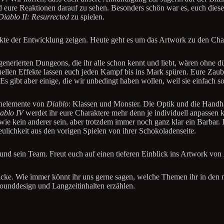
nd eure Reaktionen darauf zu sehen. Besonders schön war es, euch di
Diablo II: Resurrected
zu spielen.
kte der Entwicklung zeigen. Heute geht es um das Artwork zu den Ch
sgenerierten Dungeons, die ihr alle schon kennt und liebt, wären ohne d
uellen Effekte lassen euch jeden Kampf bis ins Mark spüren. Eure Zaube
s gibt aber einige, die wir unbedingt haben wollen, weil sie einfach s
ernelemente von
Diablo
: Klassen und Monster. Die Optik und die Handh
ablo IV
werdet ihr eure Charaktere mehr denn je individuell anpassen 
wie kein anderer sein, aber trotzdem immer noch ganz klar ein Barbar. 
lichkeit aus den vorigen Spielen von ihrer Schokoladenseite.
r und sein Team. Freut euch auf einen tieferen Einblick ins Artwork von
rücke. Wie immer könnt ihr uns gerne sagen, welche Themen ihr in den 
ounddesign und Langzeitinhalten erzählen.