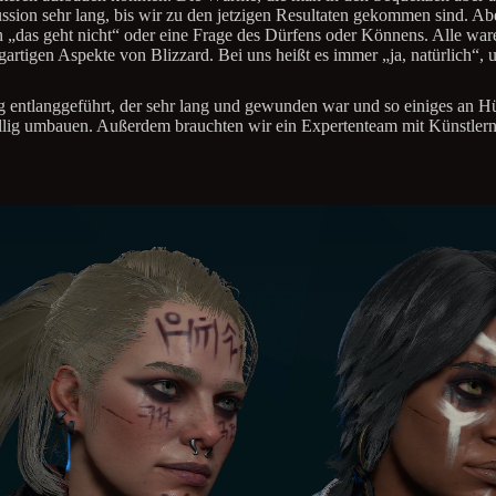
ussion sehr lang, bis wir zu den jetzigen Resultaten gekommen sind. Abe
n „das geht nicht“ oder eine Frage des Dürfens oder Könnens. Alle war
artigen Aspekte von Blizzard. Bei uns heißt es immer „ja, natürlich“, un
eg entlanggeführt, der sehr lang und gewunden war und so einiges an H
llig umbauen. Außerdem brauchten wir ein Expertenteam mit Künstler