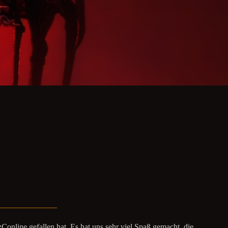
Conline gefallen hat. Es hat uns sehr viel Spaß gemacht, die