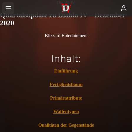
Diablo IV
Quartalsupdate zu Diablo IV – Dezember
2020
Blizzard Entertainment
Inhalt:
Einführung
Fertigkeitsbaum
Primärattribute
Waffentypen
Qualitäten der Gegenstände