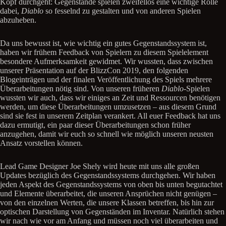
Kopf durchgeht: Gegenstände spielen zweifellos eine wichtige Rolle
dabei,
Diablo
so fesselnd zu gestalten und von anderen Spielen
abzuheben.
Da uns bewusst ist, wie wichtig ein gutes Gegenstandssystem ist,
haben wir frühem Feedback von Spielern zu diesem Spielelement
besondere Aufmerksamkeit gewidmet. Wir wussten, dass zwischen
unserer Präsentation auf der BlizzCon 2019, den folgenden
Blogeinträgen und der finalen Veröffentlichung des Spiels mehrere
Überarbeitungen nötig sind. Von unseren früheren
Diablo
-Spielen
wussten wir auch, dass wir einiges an Zeit und Ressourcen benötigen
werden, um diese Überarbeitungen umzusetzen – aus diesem Grund
sind sie fest in unserem Zeitplan verankert. All euer Feedback hat uns
dazu ermutigt, ein paar dieser Überarbeitungen schon früher
anzugehen, damit wir euch so schnell wie möglich unseren neusten
Ansatz vorstellen können.
Lead Game Designer Joe Shely wird heute mit uns alle großen
Updates bezüglich des Gegenstandssystems durchgehen. Wir haben
jeden Aspekt des Gegenstandssystems von oben bis unten begutachtet
und Elemente überarbeitet, die unseren Ansprüchen nicht genügen –
von den einzelnen Werten, die unsere Klassen betreffen, bis hin zur
optischen Darstellung von Gegenständen im Inventar. Natürlich stehen
wir nach wie vor am Anfang und müssen noch viel überarbeiten und