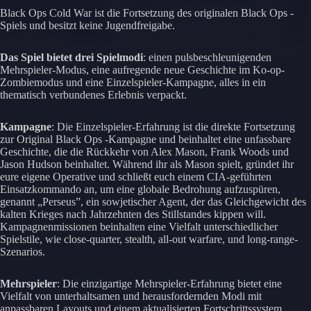
Black Ops Cold War ist die Fortsetzung des originalen Black Ops -
Spiels und besitzt keine Jugendfreigabe.
Das Spiel bietet drei Spielmodi
: einen pulsbeschleunigenden
Mehrspieler-Modus, eine aufregende neue Geschichte im Ko-op-
Zombiemodus und eine Einzelspieler-Kampagne, alles in ein
thematisch verbundenes Erlebnis verpackt.
Kampagne
: Die Einzelspieler-Erfahrung ist die direkte Fortsetzung
zur Original Black Ops -Kampagne und beinhaltet eine unfassbare
Geschichte, die die Rückkehr von Alex Mason, Frank Woods und
Jason Hudson beinhaltet. Während ihr als Mason spielt, gründet ihr
eure eigene Operative und schließt euch einem CIA-geführten
Einsatzkommando an, um eine globale Bedrohung aufzuspüren,
genannt „Perseus”, ein sowjetischer Agent, der das Gleichgewicht des
kalten Krieges nach Jahrzehnten des Stillstandes kippen will.
Kampagnenmissionen beinhalten eine Vielfalt unterschiedlicher
Spielstile, wie close-quarter, stealth, all-out warfare, und long-range-
Szenarios.
Mehrspieler
: Die einzigartige Mehrspieler-Erfahrung bietet eine
Vielfalt von unterhaltsamen und herausfordernden Modi mit
anpassbaren Layouts und einem aktualisierten Fortschrittssystem.