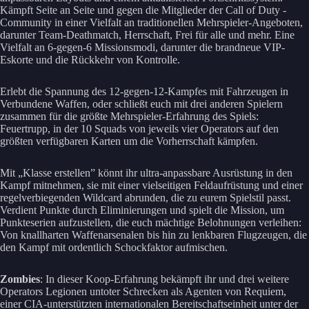
Kämpft Seite an Seite und gegen die Mitglieder der Call of Duty -
Community in einer Vielfalt an traditionellen Mehrspieler-Angeboten,
darunter Team-Deathmatch, Herrschaft, Frei für alle und mehr. Eine
Vielfalt an 6-gegen-6 Missionsmodi, darunter die brandneue VIP-
Eskorte und die Rückkehr von Kontrolle.
Erlebt die Spannung des 12-gegen-12-Kampfes mit Fahrzeugen in
Verbundene Waffen, oder schließt euch mit drei anderen Spielern
zusammen für die größte Mehrspieler-Erfahrung des Spiels:
Feuertrupp, in der 10 Squads von jeweils vier Operators auf den
größten verfügbaren Karten um die Vorherrschaft kämpfen.
Mit „Klasse erstellen” könnt ihr ultra-anpassbare Ausrüstung in den
Kampf mitnehmen, sie mit einer vielseitigen Feldaufrüstung und einer
regelverbiegenden Wildcard abrunden, die zu eurem Spielstil passt.
Verdient Punkte durch Eliminierungen und spielt die Mission, um
Punkteserien aufzustellen, die euch mächtige Belohnungen verleihen:
Von knallharten Waffenarsenalen bis hin zu lenkbaren Flugzeugen, die
den Kampf mit ordentlich Schockfaktor aufmischen.
Zombies
: In dieser Koop-Erfahrung bekämpft ihr und drei weitere
Operators Legionen untoter Schrecken als Agenten von Requiem,
einer CIA-unterstützten internationalen Bereitschaftseinheit unter der