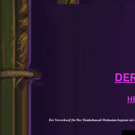
DE
H
Der Vorverkauf für
Der Dunkelmond-Wahnsinn
beginnt mit 