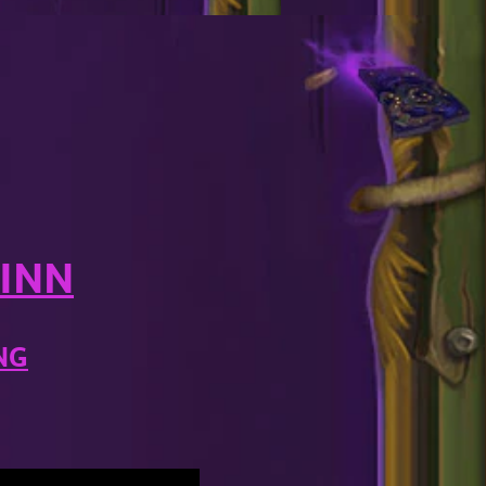
INN
NG