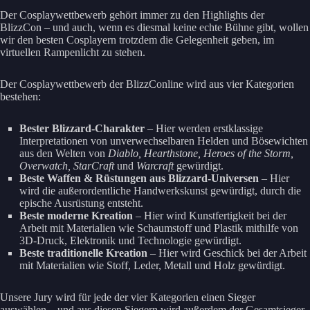
Der Cosplaywettbewerb gehört immer zu den Highlights der
BlizzCon – und auch, wenn es diesmal keine echte Bühne gibt, wollen
wir den besten Cosplayern trotzdem die Gelegenheit geben, im
virtuellen Rampenlicht zu stehen.
Der Cosplaywettbewerb der BlizzConline wird aus vier Kategorien
bestehen:
Bester Blizzard-Charakter
– Hier werden erstklassige
Interpretationen von unverwechselbaren Helden und Bösewichten
aus den Welten von
Diablo, Hearthstone, Heroes of the Storm,
Overwatch, StarCraft
und
Warcraft
gewürdigt.
Beste Waffen & Rüstungen aus Blizzard-Universen
– Hier
wird die außerordentliche Handwerkskunst gewürdigt, durch die
epische Ausrüstung entsteht.
Beste moderne Kreation
– Hier wird Kunstfertigkeit bei der
Arbeit mit Materialien wie Schaumstoff und Plastik mithilfe von
3D-Druck, Elektronik und Technologie gewürdigt.
Beste traditionelle Kreation
– Hier wird Geschick bei der Arbeit
mit Materialien wie Stoff, Leder, Metall und Holz gewürdigt.
Unsere Jury wird für jede der vier Kategorien einen Sieger
auswählen – und aus diesen Siegern wird außerdem der Gesamtsieger