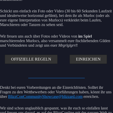
Schickt uns einfach ein Foto oder Video (30 bis 60 Sekunden Laufzeit
und idealerweise horizontal gefilmt), bei dem ihr als Murloc (oder als
eure eigene Interpretation von Murlocs) verkleidet beim Laufen,
Marschieren oder Tanzen zu sehen seid.
Wir freuen uns auch über Fotos oder Videos von
im Spiel
marschierenden Murlocs, also versammelt eure fischliebenden Gilden
und Verbündeten und zeigt uns euer
Mrgrlglgrrl
!
OFFIZIELLE REGELN
EINREICHEN
Denkt bei euren Vorbereitungen an die Einreichfristen. Solltet ihr
Fragen zu den Wettbewerben oder Vorführungen haben, könnt ihr uns
über
BlizzConCommunityShowcase@blizzard.com
erreichen.
Wir sind schon unglaublich gespannt, was ihr euch so einfallen lasst
und freuen uns darauf, es auf der BlizzConline mit der ganzen Welt zu