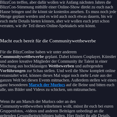
BlizzCon treffen, aber dafür wollen wir Anfang nächsten Jahres die
BlizzCon-Stimmung mithilfe einer Online-Show direkt zu euch nach
Hause bringen und ihr könnt sie kostenlos ansehen. Es muss noch jede
Menge geplant werden und es wird auch noch etwas dauern, bis wir
euch mehr Details bieten können, aber wir wollen euch jetzt schon
verraten, wie
ihr
Teil dieses Online-Spektakels sein könnt.
Macht euch bereit für die Communitywettbewerbe
Für die BlizzConline haben wir unter anderem
Communitywettbewerbe
geplant. Dabei können Cosplayer, Künstler
und andere kreative Mitglieder der Community ihr Talent in einer
Mischung aus hochklassigen
Wettbewerben
und aufregenden
Vorführungen
zur Schau stellen. Und weil die Show komplett online
veranstaltet wird, können dieses Mal sogar noch mehr Leute aus der
ganzen Welt bei diesen Events mitmachen. Außerdem stellen wir einen
ganz besonderen
Marsch der Murlocs
auf die Beine und bitten euch
alle, uns Bilder und Videos zu schicken, um mitzumachen.
Wenn ihr am Marsch der Murlocs oder an den
Communitywettbewerben teilnehmen wollt, müsst ihr euch bei euren
Gruppenfotos, -videos und anderen Beiträgen unbedingt an die
geltenden Gesundheitsrichtlinien halten. Hier findet ihr alle Details,