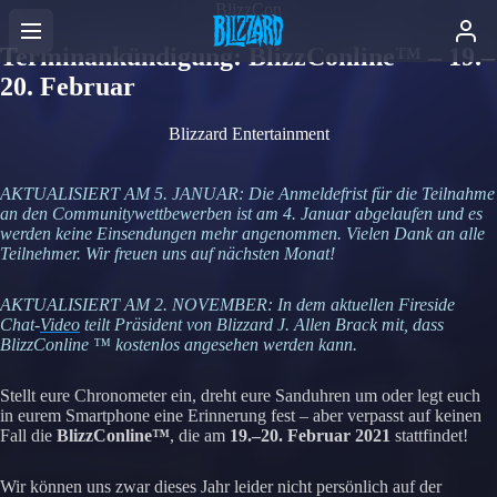
BlizzCon
Terminankündigung: BlizzConline™ – 19.–
20. Februar
Blizzard Entertainment
AKTUALISIERT AM 5. JANUAR: Die Anmeldefrist für die Teilnahme
an den Communitywettbewerben ist am 4. Januar abgelaufen und es
werden keine Einsendungen mehr angenommen. Vielen Dank an alle
Teilnehmer. Wir freuen uns auf nächsten Monat!
AKTUALISIERT AM 2. NOVEMBER: In dem aktuellen Fireside
Chat-
Video
teilt Präsident von Blizzard J. Allen Brack mit, dass
BlizzConline ™ kostenlos angesehen werden kann.
Stellt eure Chronometer ein, dreht eure Sanduhren um oder legt euch
in eurem Smartphone eine Erinnerung fest – aber verpasst auf keinen
Fall die
BlizzConline™
, die am
19.–20. Februar 2021
stattfindet!
Wir können uns zwar dieses Jahr leider nicht persönlich auf der