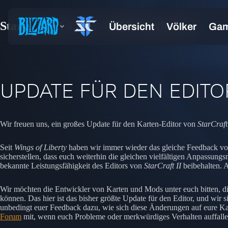
StarCraft II 4.13.0 – PTR-Patchnotes
UPDATE FÜR DEN EDITO
Wir freuen uns, ein großes Update für den Karten-Editor von
StarCraft
Seit
Wings of Liberty
haben wir immer wieder das gleiche Feedback von 
sicherstellen, dass euch weiterhin die gleichen vielfältigen Anpassu
bekannte Leistungsfähigkeit des Editors von
StarCraft II
beibehalten. 
Wir möchten die Entwickler von Karten und Mods unter euch bitten, d
können. Das hier ist das bisher größte Update für den Editor, und wir 
unbedingt euer Feedback dazu, wie sich diese Änderungen auf eure Kart
Forum
mit, wenn euch Probleme oder merkwürdiges Verhalten auffalle