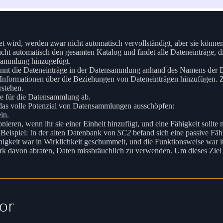
et wird, werden zwar nicht automatisch vervollständigt, aber sie kön
cht automatisch den gesamten Katalog und findet alle Dateneinträge,
Sammlung hinzugefügt.
nnt die Dateneinträge in der Datensammlung anhand des Namens der
nformationen über die Beziehungen von Dateneinträgen hinzufügen. Z
rstehen.
re für die Datensammlung ab.
 das volle Potenzial von Datensammlungen ausschöpfen:
in.
eren, wenn ihr sie einer Einheit hinzufügt, und eine Fähigkeit sollte ni
 Beispiel: In der alten Datenbank von
SC2
befand sich eine passive Fäh
Fähigkeit war in Wirklichkeit geschummelt, und die Funktionsweise war 
 davon abraten, Daten missbräuchlich zu verwenden. Um dieses Ziel z
or