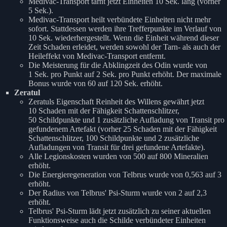
Medivac-Transport tarnt jetzt Einheiten 10 Sek. lang (vorher
5 Sek.).
Medivac-Transport heilt verbündete Einheiten nicht mehr
sofort. Stattdessen werden ihre Trefferpunkte im Verlauf von
10 Sek. wiederhergestellt. Wenn die Einheit während dieser
Zeit Schaden erleidet, werden sowohl der Tarn- als auch der
Heileffekt von Medivac-Transport entfernt.
Die Meisterung für die Abklingzeit des Odin wurde von
1 Sek. pro Punkt auf 2 Sek. pro Punkt erhöht. Der maximale
Bonus wurde von 60 auf 120 Sek. erhöht.
Zeratul
Zeratuls Eigenschaft Reinheit des Willens gewährt jetzt
10 Schaden mit der Fähigkeit Schattenschlitzer,
50 Schildpunkte und 1 zusätzliche Aufladung von Transit pro
gefundenem Artefakt (vorher 25 Schaden mit der Fähigkeit
Schattenschlitzer, 100 Schildpunkte und 2 zusätzliche
Aufladungen von Transit für drei gefundene Artefakte).
Alle Legionskosten wurden von 500 auf 800 Mineralien
erhöht.
Die Energieregeneration von Telbrus wurde von 0,563 auf 3
erhöht.
Der Radius von Telbrus' Psi-Sturm wurde von 2 auf 2,3
erhöht.
Telbrus' Psi-Sturm lädt jetzt zusätzlich zu seiner aktuellen
Funktionsweise auch die Schilde verbündeter Einheiten