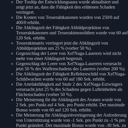
Der Tooltip der Entwicklungsaura wurde aktualisiert und
zeigt jetzt an, dass die Fähigkeit den erlittenen Schaden
verringert.
Die Kosten von Tesseraktkanonen wurden von 250/0 auf
400/0 erhöht.
Die Abklingzeit der Fähigkeit Abbildprojektion von
Tesseraktkanonen und Tesseraktmonolithen wurde von 60 auf
120 Sek. erhöht.
Tesseraktmatrix verringert jetzt die Abklingzeit von
Abbildprojektion um 25 % (vorher 50 %).
Gegenschlag der Leere von Xel'Naga-Lauerern wird nicht
mehr von einer Abklingzeit begrenzt.
Gegenschlag der Leere von Xel'Naga-Lauerern verursacht
jetzt 50 % des Waffenschadens des Lauerers (vorher 200 %).
Die Abklingzeit der Fähigkeit Reflektorschild von Xel'Naga-
Schildwachen wurde von 60 auf 180 Sek. erhöht.
Die Artefaktfähigkeit auf Stufe 2 des Xel'Naga-Erzwingers
verursacht jetzt 25 % des Schadens gegen Lufteinheiten als
Flächenschaden (vorher 50 %).
Die Meisterung für die Abklingzeit des Avatars wurde von
2 Sek. pro Punkt auf 4 Sek. pro Punkt erhöht. Der maximale
Bonus wurde von 60 auf 120 Sek. erhöht.
Die Meisterung für Abklingzeitverringerung der Anforderung
von Unterstützung wurde von -1 Sek. pro Punkt zu -1 % pro
Punkt geändert. Der maximale Bonus wurde von -30 Sek. zu