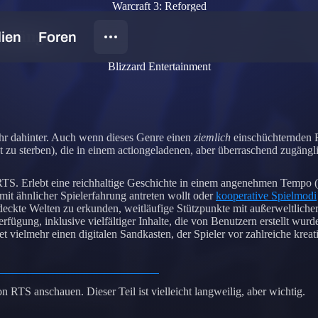
Warcraft 3: Reforged
 Anfänger
Blizzard Entertainment
 mehr dahinter. Auch wenn dieses Genre einen
ziemlich
einschüchternden Ru
zu sterben), die in einem actiongeladenen, aber überraschend zugängl
in RTS. Erlebt eine reichhaltige Geschichte in einem angenehmen Tempo 
mit ähnlicher Spielerfahrung antreten wollt oder
kooperative Spielmodi
deckte Welten zu erkunden, weitläufige Stützpunkte mit außerweltlicher
Verfügung, inklusive vielfältiger Inhalte, die von Benutzern erstellt w
 vielmehr einen digitalen Sandkasten, der Spieler vor zahlreiche krea
n RTS anschauen. Dieser Teil ist vielleicht langweilig, aber wichtig.