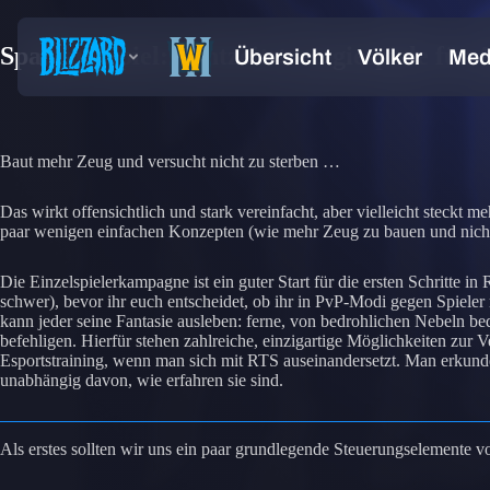
Spaß am Spiel: Echtzeitstrategiespiele für
Baut mehr Zeug und versucht nicht zu sterben …
Das wirkt offensichtlich und stark vereinfacht, aber vielleicht steckt
paar wenigen einfachen Konzepten (wie mehr Zeug zu bauen und nicht 
Die Einzelspielerkampagne ist ein guter Start für die ersten Schritte 
schwer), bevor ihr euch entscheidet, ob ihr in PvP-Modi gegen Spieler 
kann jeder seine Fantasie ausleben: ferne, von bedrohlichen Nebeln be
befehligen. Hierfür stehen zahlreiche, einzigartige Möglichkeiten zur 
Esportstraining, wenn man sich mit RTS auseinandersetzt. Man erkundet
unabhängig davon, wie erfahren sie sind.
Als erstes sollten wir uns ein paar grundlegende Steuerungselemente vo