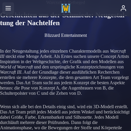
Warcraft 3: Reforged
Geschichten aus der Schmiede: Neu­ge­stal­
tung der Nachtelfen
Blizzard Entertainment
In der Neugestaltung jedes einzelnen Charaktermodells aus
Warcraft
III
steckt eine Menge Arbeit. Als Erstes suchen unsere Concept Artists
Inspiration in der Weltgeschichte, der Grafik und den Modellen aus
World of Warcraft
und den ursprüngliche Konzeptzeichnungen von
Warcraft III
. Auf der Grundlage dieser ausführlichen Recherchen
erstellen sie mehrere Konzepte, die dem gesamten Art Team vorgelegt
werden. Das Art Team sucht aus jedem Konzept die besten Aspekte
heraus: die Pose von Konzept A, die Augenbrauen von B, die
Schulterpolster von C und die Zehen von D.
Wenn sich alle bei den Details einig sind, wird ein 3D-Modell erstellt.
Das Art Team prüft jedes Modell aus jedem Winkel und berücksichtigt
dabei Größe, Farbe, Erkennbarkeit und Silhouette. Jedes Modell
durchläuft mehrere dieser Prüfrunden. Dann folgt die
Animationsphase, wo die Bewegungen der Stoffe und Körperteile