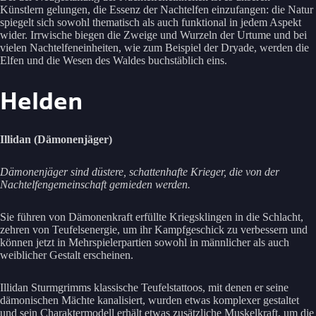
Künstlern gelungen, die Essenz der Nachtelfen einzufangen: die Natur
spiegelt sich sowohl thematisch als auch funktional in jedem Aspekt
wider. Irrwische biegen die Zweige und Wurzeln der Urtume und bei
vielen Nachtelfeneinheiten, wie zum Beispiel der Dryade, werden die
Elfen und die Wesen des Waldes buchstäblich eins.
Helden
Illidan (Dämonenjäger)
Dämonenjäger sind düstere, schattenhafte Krieger, die von der
Nachtelfengemeinschaft gemieden werden.
Sie führen von Dämonenkraft erfüllte Kriegsklingen in die Schlacht,
zehren von Teufelsenergie, um ihr Kampfgeschick zu verbessern und
können jetzt in Mehrspielerpartien sowohl in männlicher als auch
weiblicher Gestalt erscheinen.
Illidan Sturmgrimms klassische Teufelstattoos, mit denen er seine
dämonischen Mächte kanalisiert, wurden etwas komplexer gestaltet
und sein Charaktermodell erhält etwas zusätzliche Muskelkraft, um die