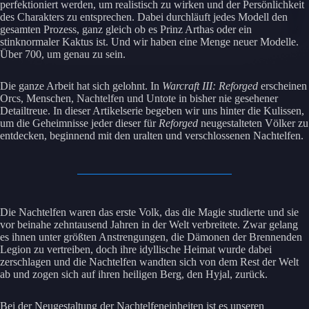
perfektioniert werden, um realistisch zu wirken und der Persönlichkeit
des Charakters zu entsprechen. Dabei durchläuft jedes Modell den
gesamten Prozess, ganz gleich ob es Prinz Arthas oder ein
stinknormaler Kaktus ist. Und wir haben eine Menge neuer Modelle.
Über 700, um genau zu sein.
Die ganze Arbeit hat sich gelohnt. In
Warcraft III: Reforged
erscheinen
Orcs, Menschen, Nachtelfen und Untote in bisher nie gesehener
Detailtreue. In dieser Artikelserie begeben wir uns hinter die Kulissen,
um die Geheimnisse jeder dieser für
Reforged
neugestalteten Völker zu
entdecken, beginnend mit den uralten und verschlossenen Nachtelfen.
Die Nachtelfen waren das erste Volk, das die Magie studierte und sie
vor beinahe zehntausend Jahren in der Welt verbreitete. Zwar gelang
es ihnen unter größten Anstrengungen, die Dämonen der Brennenden
Legion zu vertreiben, doch ihre idyllische Heimat wurde dabei
zerschlagen und die Nachtelfen wandten sich von dem Rest der Welt
ab und zogen sich auf ihren heiligen Berg, den Hyjal, zurück.
Bei der Neugestaltung der Nachtelfeneinheiten ist es unseren