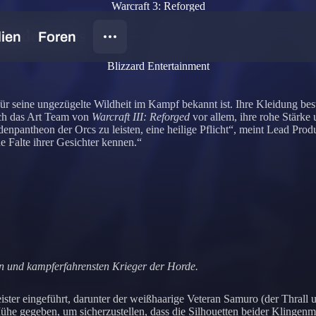
Warcraft 3: Reforged
ung der Orcs
Blizzard Entertainment
für seine ungezügelte Wildheit im Kampf bekannt ist. Ihre Kleidung be
ich das Art Team von
Warcraft III: Reforged
vor allem, ihre rohe Stärke
enpantheon der Orcs zu leisten, eine heilige Pflicht“, meint Lead Prod
e Falte ihrer Gesichter kennen.“
en und kampferfahrensten Krieger der Horde.
ter eingeführt, darunter der weißhaarige Veteran Samuro (der Thrall
he gegeben, um sicherzustellen, dass die Silhouetten beider Klingenmei