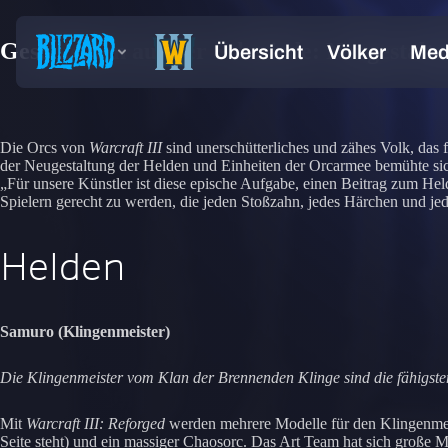
Geschichten aus der Schmiede: Neugestalt
Die Orcs von
Warcraft III
sind unerschütterliches und zähes Volk, das 
der Neugestaltung der Helden und Einheiten der Orcarmee bemühte s
„Für unsere Künstler ist diese epische Aufgabe, einen Beitrag zum Held
Spielern gerecht zu werden, die jeden Stoßzahn, jedes Härchen und jed
Helden
Samuro (Klingenmeister)
Die Klingenmeister vom Klan der Brennenden Klinge sind die fähigst
Mit
Warcraft III: Reforged
werden mehrere Modelle für den Klingenmeis
Seite steht) und ein massiger Chaosorc. Das Art Team hat sich große Mü