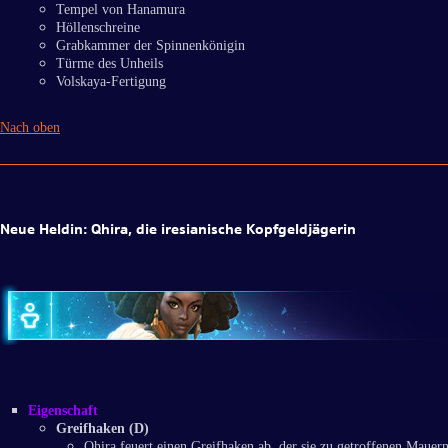
Tempel von Hanamura
Höllenschreine
Grabkammer der Spinnenkönigin
Türme des Unheils
Volskaya-Fertigung
Nach oben
Neue Heldin: Qhira, die iresianische Kopfgeldjägerin
Eigenschaft
Greifhaken (D)
Qhira feuert einen Greifhaken ab, der sie zu getroffenen Mauern