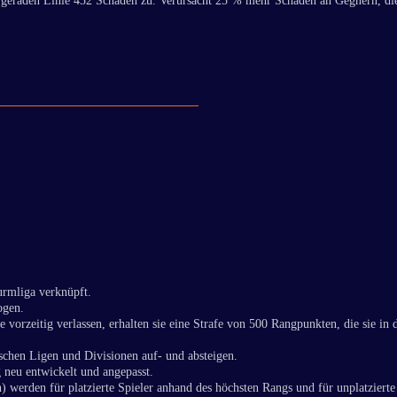
r geraden Linie 432 Schaden zu. Verursacht 25 % mehr Schaden an Gegnern, di
urmliga verknüpft.
ogen.
vorzeitig verlassen, erhalten sie eine Strafe von 500 Rangpunkten, die sie i
ischen Ligen und Divisionen auf- und absteigen.
neu entwickelt und angepasst.
) werden für platzierte Spieler anhand des höchsten Rangs und für unplatzier