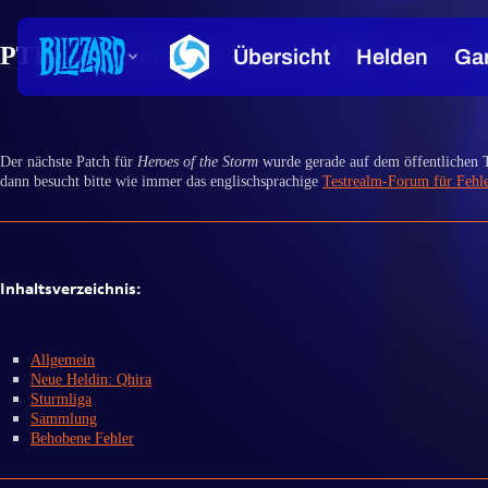
PTR-Patchnotes für Heroes of the Storm – 2
Der nächste Patch für
Heroes of the Storm
wurde gerade auf dem öffentlichen T
dann besucht bitte wie immer das englischsprachige
Testrealm-Forum für Fehl
Inhaltsverzeichnis:
Allgemein
Neue Heldin: Qhira
Sturmliga
Sammlung
Behobene Fehler