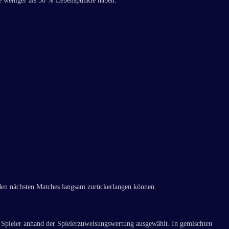
e weniger als 50 % Lebenspunkte haben.
n den nächsten Matches langsam zurückerlangen können.
te Spieler anhand der Spielerzuweisungswertung ausgewählt. In gemischten