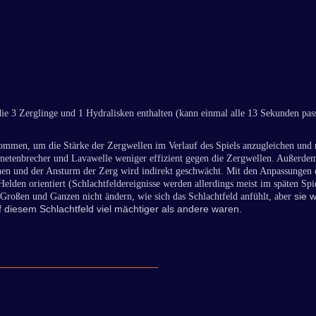
die 3 Zerglinge und 1 Hydralisken enthalten (kann einmal alle 13 Sekunden pass
ommen, um die Stärke der Zergwellen im Verlauf des Spiels anzugleichen und 
anetenbrecher und Lavawelle weniger effizient gegen die Zergwellen. Außerdem
nen und der Ansturm der Zerg wird indirekt geschwächt. Mit den Anpassungen de
Helden orientiert (Schlachtfeldereignisse werden allerdings meist im späten Sp
sie 
Großen und Ganzen nicht ändern, wie sich das Schlachtfeld anfühlt, aber
iesem Schlachtfeld viel mächtiger als andere waren.