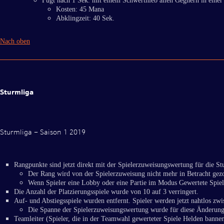
Fügt nach 1 Sek. mit einem Schwerthieb allen Gegnern in eine
Kosten: 45 Mana
Abklingzeit: 40 Sek.
Nach oben
Sturmliga
Sturmliga – Saison 1 2019
Rangpunkte sind jetzt direkt mit der Spielerzuweisungswertung für die St
Der Rang wird von der Spielerzuweisung nicht mehr in Betracht gez
Wenn Spieler eine Lobby oder eine Partie im Modus Gewertete Spiele 
Die Anzahl der Platzierungsspiele wurde von 10 auf 3 verringert.
Auf- und Abstiegsspiele wurden entfernt. Spieler werden jetzt nahtlos zw
Die Spanne der Spielerzuweisungswertung wurde für diese Änderung 
Teamleiter (Spieler, die in der Teamwahl gewerteter Spiele Helden bannen