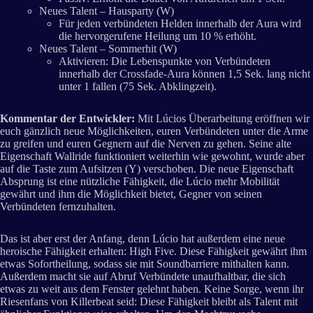
Neues Talent – Hausparty (W)
Für jeden verbündeten Helden innerhalb der Aura wird
die hervorgerufene Heilung um 10 % erhöht.
Neues Talent – Sommerhit (W)
Aktivieren: Die Lebenspunkte von Verbündeten
innerhalb der Crossfade-Aura können 1,5 Sek. lang nicht
unter 1 fallen (75 Sek. Abklingzeit).
Kommentar der Entwickler:
Mit Lúcios Überarbeitung eröffnen wir
euch gänzlich neue Möglichkeiten, euren Verbündeten unter die Arme
zu greifen und euren Gegnern auf die Nerven zu gehen. Seine alte
Eigenschaft Wallride funktioniert weiterhin wie gewohnt, wurde aber
auf die Taste zum Aufsitzen (Y) verschoben. Die neue Eigenschaft
Absprung ist eine nützliche Fähigkeit, die Lúcio mehr Mobilität
gewährt und ihm die Möglichkeit bietet, Gegner von seinen
Verbündeten fernzuhalten.
Das ist aber erst der Anfang, denn Lúcio hat außerdem eine neue
heroische Fähigkeit erhalten: High Five. Diese Fähigkeit gewährt ihm
etwas Sofortheilung, sodass sie mit Soundbarriere mithalten kann.
Außerdem macht sie auf Abruf Verbündete unaufhaltbar, die sich
etwas zu weit aus dem Fenster gelehnt haben. Keine Sorge, wenn ihr
Riesenfans von Killerbeat seid: Diese Fähigkeit bleibt als Talent mit