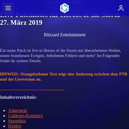
Heroes of the Storm
Live-Patchnotes für Heroes of the Storm –
27. März 2019
Blizzard Entertainment
Ein neuer Patch ist live in Heroes of the Storm mit überarbeiteten Helden,
einem brandneuen Ereignis, behobenen Fehlern und mehr! Im Folgenden
findet ihr weitere Details.
HINWEIS: Orangefarbener Text zeigt eine Änderung zwischen dem PTR
und der Liveversion an.
Inhaltsverzeichnis:
Allgemein
Caldeum-Komplex
Sturmliga
Helden