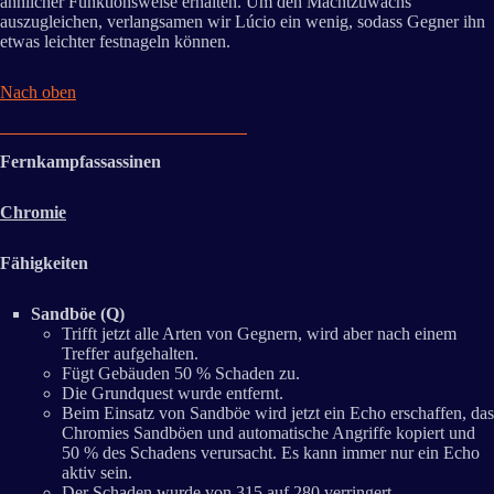
ähnlicher Funktionsweise erhalten. Um den Machtzuwachs
auszugleichen, verlangsamen wir Lúcio ein wenig, sodass Gegner ihn
etwas leichter festnageln können.
Nach oben
Fernkampfassassinen
Chromie
Fähigkeiten
Sandböe (Q)
Trifft jetzt alle Arten von Gegnern, wird aber nach einem
Treffer aufgehalten.
Fügt Gebäuden 50 % Schaden zu.
Die Grundquest wurde entfernt.
Beim Einsatz von Sandböe wird jetzt ein Echo erschaffen, das
Chromies Sandböen und automatische Angriffe kopiert und
50 % des Schadens verursacht. Es kann immer nur ein Echo
aktiv sein.
Der Schaden wurde von 315 auf 280 verringert.