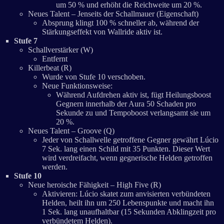
um 50 % und erhöht die Reichweite um 20 %.
Neues Talent – Jenseits der Schallmauer (Eigenschaft)
Absprung klingt 100 % schneller ab, während der
Stärkungseffekt von Wallride aktiv ist.
Stufe 7
Schallverstärker (W)
Entfernt
Killerbeat (R)
Wurde von Stufe 10 verschoben.
Neue Funktionsweise:
Während Aufdrehen aktiv ist, fügt Heilungsboost
Gegnern innerhalb der Aura 50 Schaden pro
Sekunde zu und Tempoboost verlangsamt sie um
20 %.
Neues Talent – Groove (Q)
Jeder von Schallwelle getroffene Gegner gewährt Lúcio
7 Sek. lang einen Schild mit 35 Punkten. Dieser Wert
wird verdreifacht, wenn gegnerische Helden getroffen
werden.
Stufe 10
Neue heroische Fähigkeit – High Five (R)
Aktivieren: Lúcio skatet zum anvisierten verbündeten
Helden, heilt ihn um 250 Lebenspunkte und macht ihn
1 Sek. lang unaufhaltbar (15 Sekunden Abklingzeit pro
verbündetem Helden).