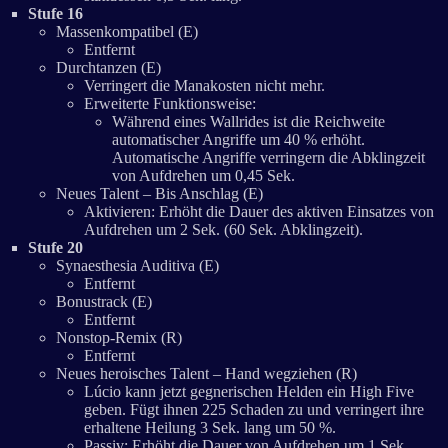
Stufe 16
Massenkompatibel (E)
Entfernt
Durchtanzen (E)
Verringert die Manakosten nicht mehr.
Erweiterte Funktionsweise:
Während eines Wallrides ist die Reichweite
automatischer Angriffe um 40 % erhöht.
Automatische Angriffe verringern die Abklingzeit
von Aufdrehen um 0,45 Sek.
Neues Talent – Bis Anschlag (E)
Aktivieren: Erhöht die Dauer des aktiven Einsatzes von
Aufdrehen um 2 Sek. (60 Sek. Abklingzeit).
Stufe 20
Synaesthesia Auditiva (E)
Entfernt
Bonustrack (E)
Entfernt
Nonstop-Remix (R)
Entfernt
Neues heroisches Talent – Hand wegziehen (R)
Lúcio kann jetzt gegnerischen Helden ein High Five
geben. Fügt ihnen 225 Schaden zu und verringert ihre
erhaltene Heilung 3 Sek. lang um 50 %.
Passiv: Erhöht die Dauer von Aufdrehen um 1 Sek.