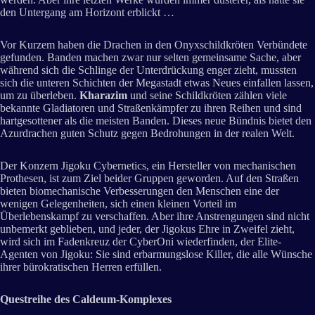
den Untergang am Horizont erblickt …
Vor Kurzem haben die Drachen in den Onyxschildkröten Verbündete
gefunden. Banden machen zwar nur selten gemeinsame Sache, aber
während sich die Schlinge der Unterdrückung enger zieht, mussten
sich die unteren Schichten der Megastadt etwas Neues einfallen lassen,
um zu überleben.
Kharazim
und seine Schildkröten zählen viele
bekannte Gladiatoren und Straßenkämpfer zu ihren Reihen und sind
hartgesottener als die meisten Banden. Dieses neue Bündnis bietet den
Azurdrachen guten Schutz gegen Bedrohungen in der realen Welt.
Der Konzern Jigoku Cybernetics, ein Hersteller von mechanischen
Prothesen, ist zum Ziel beider Gruppen geworden. Auf den Straßen
bieten biomechanische Verbesserungen den Menschen eine der
wenigen Gelegenheiten, sich einen kleinen Vorteil im
Überlebenskampf zu verschaffen. Aber ihre Anstrengungen sind nicht
unbemerkt geblieben, und jeder, der Jigokus Ehre in Zweifel zieht,
wird sich im Fadenkreuz der CyberOni wiederfinden, der Elite-
Agenten von Jigoku: Sie sind erbarmungslose Killer, die alle Wünsche
ihrer bürokratischen Herren erfüllen.
Questreihe des Caldeum-Komplexes