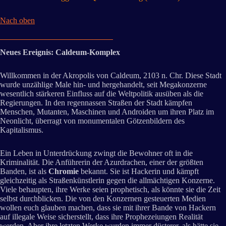
Nach oben
Neues Ereignis: Caldeum-Komplex
Willkommen in der Akropolis von Caldeum, 2103 n. Chr. Diese Stadt
wurde unzählige Male hin- und hergehandelt, seit Megakonzerne
wesentlich stärkeren Einfluss auf die Weltpolitik ausüben als die
Regierungen. In den regennassen Straßen der Stadt kämpfen
Menschen, Mutanten, Maschinen und Androiden um ihren Platz im
Neonlicht, überragt von monumentalen Götzenbildern des
Kapitalismus.
Ein Leben in Unterdrückung zwingt die Bewohner oft in die
Kriminalität. Die Anführerin der Azurdrachen, einer der größten
Banden, ist als
Chromie
bekannt. Sie ist Hackerin und kämpft
gleichzeitig als Straßenkünstlerin gegen die allmächtigen Konzerne.
Viele behaupten, ihre Werke seien prophetisch, als könnte sie die Zeit
selbst durchblicken. Die von den Konzernen gesteuerten Medien
wollen euch glauben machen, dass sie mit ihrer Bande von Hackern
auf illegale Weise sicherstellt, dass ihre Prophezeiungen Realität
werden. Aber ihre letzten Werke wurden immer düsterer, als hätte sie