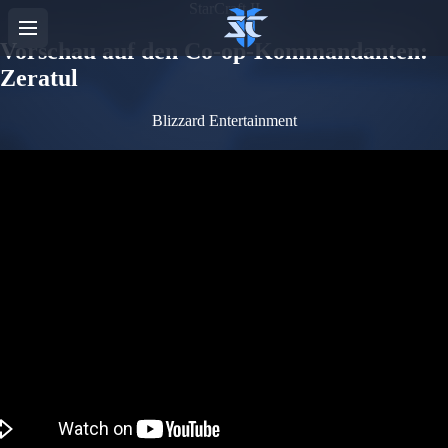
StarCraft II
Vorschau auf den Co-op-Kommandanten:
Zeratul
Blizzard Entertainment