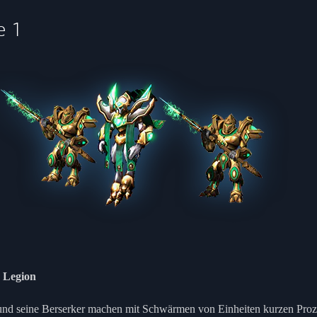
e 1
' Legion
und seine Berserker machen mit Schwärmen von Einheiten kurzen Proz