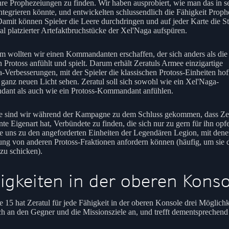
hre Prophezeiungen zu finden. Wir haben ausprobiert, wie man das in s
ntegrieren könnte, und entwickelten schlussendlich die Fähigkeit Proph
Damit können Spieler die Leere durchdringen und auf jeder Karte die S
al platzierter Artefaktbruchstücke der Xel'Naga aufspüren.
 wollten wir einen Kommandanten erschaffen, der sich anders als die
en Protoss anfühlt und spielt. Darum erhält Zeratuls Armee einzigartige
-Verbesserungen, mit der Spieler die klassischen Protoss-Einheiten hof
 ganz neuen Licht sehen. Zeratul soll sich sowohl wie ein Xel'Naga-
ant als auch wie ein Protoss-Kommandant anfühlen.
 sind wir während der Kampagne zu dem Schluss gekommen, dass Zer
nte Eigenart hat, Verbündete zu finden, die sich nur zu gern für ihn opf
rte uns zu den angeforderten Einheiten der Legendären Legion, mit dene
ung von anderen Protoss-Fraktionen anfordern können (häufig, um sie 
zu schicken).
igkeiten in der oberen Konso
e 15 hat Zeratul für jede Fähigkeit in der oberen Konsole drei Möglichk
ch an den Gegner und die Missionsziele an, und trefft dementsprechend