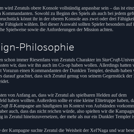
 wird Zeratuls obere Konsole vollständig anpassbar sein – das ist einz
n Kommandanten. Sowohl zu Beginn des Spiels als auch bei jedem ge
bruchstück könnt ihr in der oberen Konsole aus zwei oder drei Fähigkei
che Fähigkeit wählen. Bei dieser Auswahl sollten Spieler besonders auf 
che Spielweise sowie die Anforderungen der Mission achten.
ign-Philosophie
n schon immer Riesenfans von Zeratuls Charakter im
StarCraft
-Unive
sten wir, dass wir ihn auch im Co-op haben wollen. Allerdings hatten 
t Vorazun einen Kommandanten der Dunklen Templer, deshalb haben 
s darauf geachtet, dass sich Zeratul genug von seinem Gegenstück der
idet.
ten von Anfang an, dass wir Zeratul als spielbaren Helden auf dem
feld haben wollten. Außerdem sollte er eine kleine Elitetruppe haben, da
raft II
-Kampagne am häufigsten im Kontext von Aufständen vorkomm
aber auch, dass das nicht reichen würde, also spielten wir die Kampag
ig in Zeratul hineinzuversetzen, der mehr als nur ein Dunkler Templer is
 der Kampagne suchte Zeratul die Weisheit der Xel'Naga und war bes