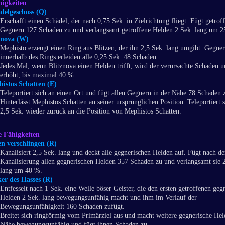
igkeiten
delgeschoss (Q)
Erschafft einen Schädel, der nach 0,75 Sek. in Zielrichtung fliegt. Fügt getrof
Gegnern 127 Schaden zu und verlangsamt getroffene Helden 2 Sek. lang um 2
znova (W)
Mephisto erzeugt einen Ring aus Blitzen, der ihn 2,5 Sek. lang umgibt. Gegner
innerhalb des Rings erleiden alle 0,25 Sek. 48 Schaden.
Jedes Mal, wenn Blitznova einen Helden trifft, wird der verursachte Schaden
erhöht, bis maximal 40 %.
istos Schatten (E)
Teleportiert sich an einen Ort und fügt allen Gegnern in der Nähe 78 Schaden 
Hinterlässt Mephistos Schatten an seiner ursprünglichen Position. Teleportiert 
2,5 Sek. wieder zurück an die Position von Mephistos Schatten.
e Fähigkeiten
en verschlingen (R)
Kanalisiert 2,5 Sek. lang und deckt alle gegnerischen Helden auf. Fügt nach de
Kanalisierung allen gegnerischen Helden 357 Schaden zu und verlangsamt sie 
lang um 40 %.
er des Hasses (R)
Entfesselt nach 1 Sek. eine Welle böser Geister, die den ersten getroffenen geg
Helden 2 Sek. lang bewegungsunfähig macht und ihm im Verlauf der
Bewegungsunfähigkeit 160 Schaden zufügt.
Breitet sich ringförmig vom Primärziel aus und macht weitere gegnerische Hel
Nähe bewegungsunfähig und fügt ihnen Schaden zu.