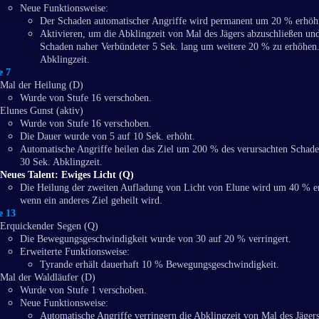
Neue Funktionsweise:
Der Schaden automatischer Angriffe wird permanent um 20 % erhöh
Aktivieren, um die Abklingzeit von Mal des Jägers abzuschließen un
Schaden naher Verbündeter 5 Sek. lang um weitere 20 % zu erhöhen.
Abklingzeit.
e 7
Mal der Heilung (D)
Wurde von Stufe 16 verschoben.
Elunes Gunst (aktiv)
Wurde von Stufe 16 verschoben.
Die Dauer wurde von 5 auf 10 Sek. erhöht.
Automatische Angriffe heilen das Ziel um 200 % des verursachten Schade
30 Sek. Abklingzeit.
Neues Talent: Ewiges Licht (Q)
Die Heilung der zweiten Aufladung von Licht von Elune wird um 40 % e
wenn ein anderes Ziel geheilt wird.
e 13
Erquickender Segen (Q)
Die Bewegungsgeschwindigkeit wurde von 30 auf 20 % verringert.
Erweiterte Funktionsweise:
Tyrande erhält dauerhaft 10 % Bewegungsgeschwindigkeit.
Mal der Waldläufer (D)
Wurde von Stufe 1 verschoben.
Neue Funktionsweise:
Automatische Angriffe verringern die Abklingzeit von Mal des Jäger