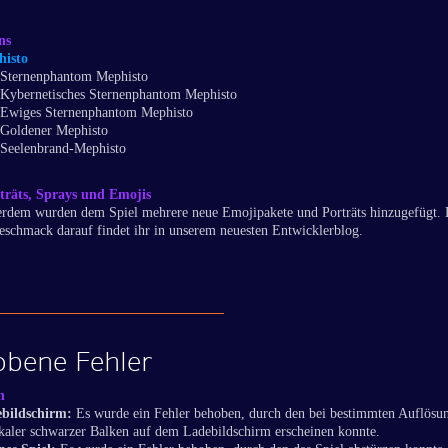
ns
isto
Sternenphantom Mephisto
Kybernetisches Sternenphantom Mephisto
Ewiges Sternenphantom Mephisto
Goldener Mephisto
Seelenbrand-Mephisto
träts, Sprays und Emojis
rdem wurden dem Spiel mehrere neue Emojipakete und Porträts hinzugefügt. 
eschmack darauf findet ihr in unserem neuesten Entwicklerblog.
bene Fehler
n
bildschirm:
Es wurde ein Fehler behoben, durch den bei bestimmten Auflösu
ikaler schwarzer Balken auf dem Ladebildschirm erscheinen konnte.