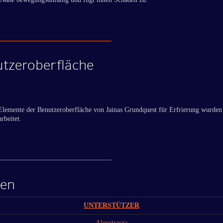
tzeroberfläche
Elemente der Benutzeroberfläche von Jainas Grundquest für Erfrierung wurden
rbeitet.
den
UNTERSTÜTZER
Alexstrasza