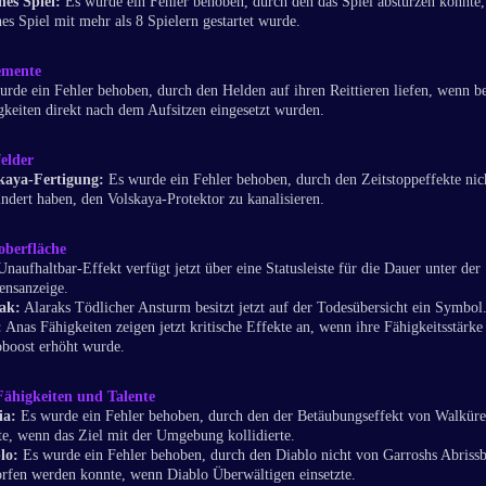
nes Spiel:
Es wurde ein Fehler behoben, durch den das Spiel abstürzen konnte
nes Spiel mit mehr als 8 Spielern gestartet wurde.
emente
urde ein Fehler behoben, durch den Helden auf ihren Reittieren liefen, wenn b
gkeiten direkt nach dem Aufsitzen eingesetzt wurden.
elder
kaya-Fertigung:
Es wurde ein Fehler behoben, durch den Zeitstoppeffekte nic
indert haben, den Volskaya-Protektor zu kanalisieren.
oberfläche
Unaufhaltbar-Effekt verfügt jetzt über eine Statusleiste für die Dauer unter der
nsanzeige.
ak:
Alaraks Tödlicher Ansturm besitzt jetzt auf der Todesübersicht ein Symbol
:
Anas Fähigkeiten zeigen jetzt kritische Effekte an, wenn ihre Fähigkeitsstärke
boost erhöht wurde.
Fähigkeiten und Talente
ia:
Es wurde ein Fehler behoben, durch den der Betäubungseffekt von Walküre
te, wenn das Ziel mit der Umgebung kollidierte.
lo:
Es wurde ein Fehler behoben, durch den Diablo nicht von Garroshs Abrissb
rfen werden konnte, wenn Diablo Überwältigen einsetzte.