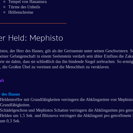
Tempel von Hanamura
Türme des Unheils
Höllenschreine
r Held: Mephisto
stos, der Herr des Hasses, gilt als der Gerissenste unter seinen Geschwistern. S
einer Gefangenschaft in einem Seelenstein verdarb sein übler Einfluss die Za
rte sie dahin, dass sie schließlich das ihn bindende Siegel zerbrachen. So ermög
m, die Großen Übel zu vereinen und die Menschheit zu versklaven.
aft
 des Hasses
Heldentreffer mit Grundfähigkeiten verringern die Abklingzeiten von Mephist
Grundfähigkeiten.
Schädelgeschoss und Mephistos Schatten verringern die Abklingzeiten pro get
Helden um 1,5 Sek. und Blitznova verringert die Abklingzeit pro getroffenem
um 0,3 Sek.