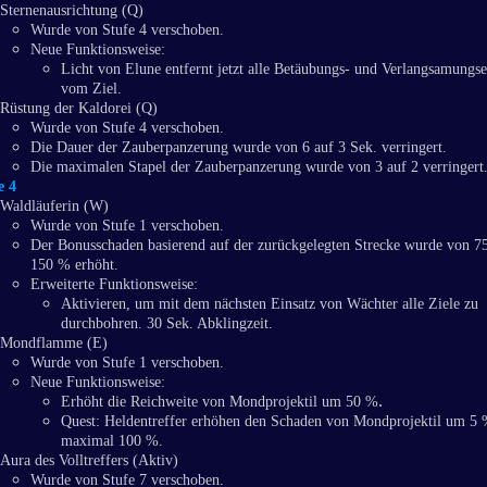
Sternenausrichtung (Q)
Wurde von Stufe 4 verschoben.
Neue Funktionsweise:
Licht von Elune entfernt jetzt alle Betäubungs- und Verlangsamungse
vom Ziel.
Rüstung der Kaldorei (Q)
Wurde von Stufe 4 verschoben.
Die Dauer der Zauberpanzerung wurde von 6 auf 3 Sek. verringert.
Die maximalen Stapel der Zauberpanzerung wurde von 3 auf 2 verringert
e 4
Waldläuferin (W)
Wurde von Stufe 1 verschoben.
Der Bonusschaden basierend auf der zurückgelegten Strecke wurde von 75
150 % erhöht.
Erweiterte Funktionsweise:
Aktivieren, um mit dem nächsten Einsatz von Wächter alle Ziele zu
durchbohren. 30 Sek. Abklingzeit.
Mondflamme (E)
Wurde von Stufe 1 verschoben.
Neue Funktionsweise:
.
Erhöht die Reichweite von Mondprojektil um 50 %
Quest: Heldentreffer erhöhen den Schaden von Mondprojektil um 5 
maximal 100 %.
Aura des Volltreffers (Aktiv)
Wurde von Stufe 7 verschoben.