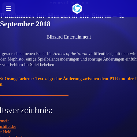
Heroes of the Storm
Patchnotes für Heroes of the Storm – 5.
September 2018
Blizzard Entertainment
 gerade einen neuen Patch für
Heroes of the Storm
veröffentlicht, mit dem wir
den Mephisto, einige Spielbalanceänderungen und sonstige Änderungen einfüh
e von Fehlern im Spiel beheben.
 Orangefarbener Text zeigt eine Änderung zwischen dem PTR und der L
n.
ltsverzeichnis:
emein
achtfelder
r Held