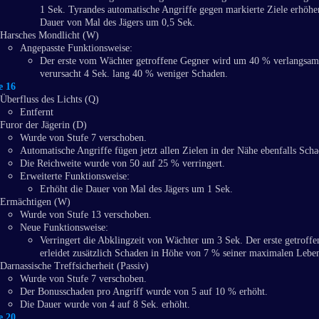
1 Sek. Tyrandes automatische Angriffe gegen markierte Ziele erhöhe
Dauer von Mal des Jägers um 0,5 Sek.
Harsches Mondlicht (W)
Angepasste Funktionsweise:
Der erste vom Wächter getroffene Gegner wird um 40 % verlangsam
verursacht 4 Sek. lang 40 % weniger Schaden.
e 16
Überfluss des Lichts (Q)
Entfernt
Furor der Jägerin (D)
Wurde von Stufe 7 verschoben.
Automatische Angriffe fügen jetzt allen Zielen in der Nähe ebenfalls Scha
Die Reichweite wurde von 50 auf 25 % verringert.
Erweiterte Funktionsweise:
Erhöht die Dauer von Mal des Jägers um 1 Sek.
Ermächtigen (W)
Wurde von Stufe 13 verschoben.
Neue Funktionsweise:
Verringert die Abklingzeit von Wächter um 3 Sek. Der erste getroff
erleidet zusätzlich Schaden in Höhe von 7 % seiner maximalen Lebe
Darnassische Treffsicherheit (Passiv)
Wurde von Stufe 7 verschoben.
Der Bonusschaden pro Angriff wurde von 5 auf 10 % erhöht.
Die Dauer wurde von 4 auf 8 Sek. erhöht.
e 20