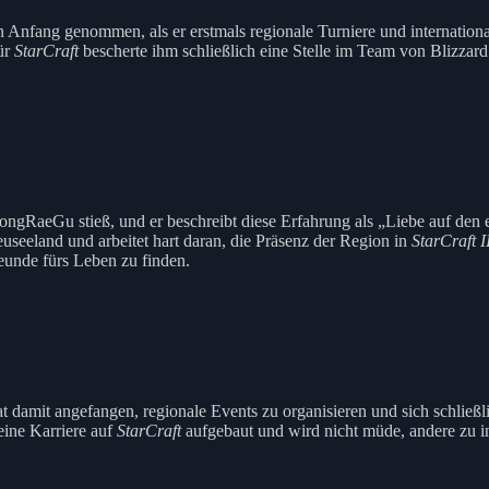
n Anfang genommen, als er erstmals regionale Turniere und internationa
ür
StarCraft
bescherte ihm schließlich eine Stelle im Team von Blizzar
ongRaeGu stieß, und er beschreibt diese Erfahrung als „Liebe auf den ers
useeland und arbeitet hart daran, die Präsenz der Region in
StarCraft I
eunde fürs Leben zu finden.
at damit angefangen, regionale Events zu organisieren und sich schließ
seine Karriere auf
StarCraft
aufgebaut und wird nicht müde, andere zu in