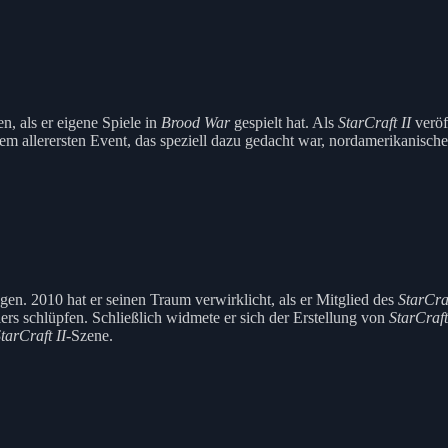
, als er eigene Spiele in
Brood War
gespielt hat. Als
StarCraft II
veröf
nem allerersten Event, das speziell dazu gedacht war, nordamerikanisch
gen. 2010 hat er seinen Traum verwirklicht, als er Mitglied des
StarCraf
klers schlüpfen. Schließlich widmete er sich der Erstellung von
StarCraft
tarCraft II
-Szene.