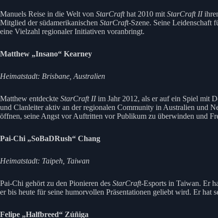
Manuels Reise in die Welt von
StarCraft
hat 2010 mit
StarCraft II
ihre
Mitglied der südamerikanischen
StarCraft
-Szene. Seine Leidenschaft f
eine Vielzahl regionaler Initiativen voranbringt.
Matthew „Insano“ Kearney
Heimatstadt: Brisbane, Australien
Matthew entdeckte
StarCraft II
im Jahr 2012, als er auf ein Spiel mit D
und Clanleiter aktiv an der regionalen Community in Australien und Ne
öffnen, seine Angst vor Auftritten vor Publikum zu überwinden und Fr
Pai-Chi „SoBaDRush“ Chang
Heimatstadt: Taipeh, Taiwan
Pai-Chi gehört zu den Pionieren des
StarCraft
-Esports in Taiwan. Er h
er bis heute für seine humorvollen Präsentationen geliebt wird. Er hat 
Felipe „Halfbreed“ Zúñiga