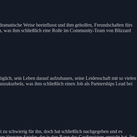
dramatische Weise beeinflusst und ihm geholfen, Freundschaften fürs
en, was ihm schließlich eine Rolle im Community-Team von Blizzard
möglich, sein Leben darauf aufzubauen, seine Leidenschaft mit so vielen
anzukurbeln, was ihm schließlich einen Job als Partnerships Lead bei
ei zu schwierig für ihn, doch hat schließlich nachgegeben und es
 jüngsten Spieler, der je den Rang des Großmeisters erreicht hat. Im