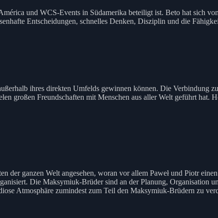
 América und WCS-Events in Südamerika beteiligt ist. Beto hat sich v
ssenhafte Entscheidungen, schnelles Denken, Disziplin und die Fähigkei
 außerhalb ihres direkten Umfelds gewinnen können. Die Verbindung zu G
elen großen Freundschaften mit Menschen aus aller Welt geführt hat. He
ten der ganzen Welt angesehen, woran vor allem Paweł und Piotr einen 
ganisiert. Die Maksymiuk-Brüder sind an der Planung, Organisation un
randiose Atmosphäre zumindest zum Teil den Maksymiuk-Brüdern zu ver