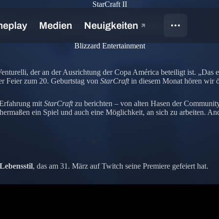
StarCraft II
um an: StarCraft ist ein Lebensstil
Blizzard Entertainment
turelli, der an der Ausrichtung der Copa América beteiligt ist. „Das ei
er Feier zum 20. Geburtstag von
StarCraft
in diesem Monat hören wir ö
 Erfahrung mit
StarCraft
zu berichten – von alten Hasen der Community,
hermaßen ein Spiel und auch eine Möglichkeit, an sich zu arbeiten. And
 Lebensstil
, das am 31. März auf Twitch seine Premiere gefeiert hat.