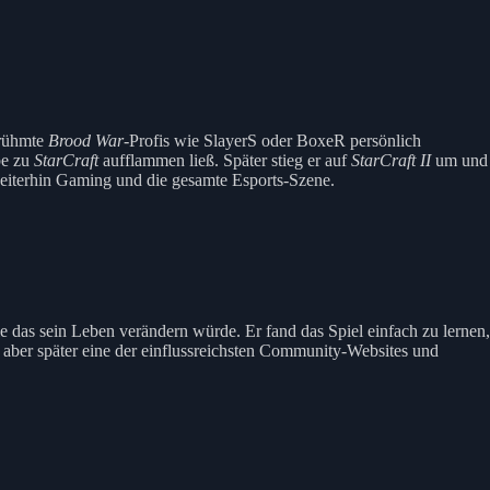
erühmte
Brood War
-Profis wie SlayerS oder BoxeR persönlich
be zu
StarCraft
aufflammen ließ. Später stieg er auf
StarCraft II
um und
weiterhin Gaming und die gesamte Esports-Szene.
 das sein Leben verändern würde. Er fand das Spiel einfach zu lernen,
 aber später eine der einflussreichsten Community-Websites und