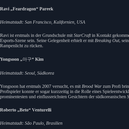
Ravi „Feardragon“ Pareek
Heimatstadt: San Francisco, Kalifornien, USA
Ravi ist erstmals in der Grundschule mit
StarCraft
in Kontakt gekommen
Esports-Szene sein. Seine Gelegenheit erhielt er mit
Breaking Out
, sei
Rampenlicht zu rücken.
Yongsoon „
아구
“ Kim
Heimatstadt: Seoul, Südkorea
Yongsoon hat erstmals 2007 versucht, es mit
Brood War
zum Profi brin
Profispieler konnte er sogar kurzzeitig in die Rolle eines Spieleentwic
prominentesten und einflussreichsten Gesichtern der südkoreanischen
S
Roberto „Beto“ Venturelli
Heimatstadt: São Paulo, Brasilien