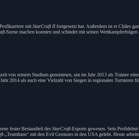
 Profikarriere mit
StarCraft II
fortgesetzt hat. Außerdem ist er Chiles gan
aft
-Szene machen konnten und schindet mit seinen Wettkampferfolgen 
eit von seinem Studium genommen, um im Jahr 2013 als Trainee einem P
hr 2014 als auch eine Vielzahl von Siegen in regionalen Turnieren fü
ene fester Bestandteil des
StarCraft
-Esports gewesen. Sein Profidebut
ft
-„Teamhaus“ mit den Evil Geniuses in den USA gelebt. Heute arbeitet