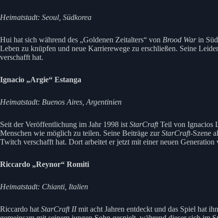
Heimatstadt: Seoul, Südkorea
Hui hat sich während des „Goldenen Zeitalters“ von
Brood War
in Süd
Leben zu knüpfen und neue Karrierewege zu erschließen. Seine Leide
verschafft hat.
Ignacio „Argie“ Estanga
Heimatstadt: Buenos Aires, Argentinien
Seit der Veröffentlichung im Jahr 1998 ist
StarCraft
Teil von Ignacios L
Menschen wie möglich zu teilen. Seine Beiträge zur
StarCraft
-Szene a
Twitch verschafft hat. Dort arbeitet er jetzt mit einer neuen Generati
Riccardo „Reynor“ Romiti
Heimatstadt: Chianti, Italien
Riccardo hat
StarCraft II
mit acht Jahren entdeckt und das Spiel hat ihn
gemeinsam mit seinem jungen Sohn gespielt, während dieser sich im Sp