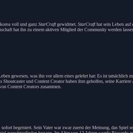
korea voll und ganz
StarCraft
gewidmet.
StarCraft
hat sein Leben auf 
nschaft hat ihn zu einem aktiven Mitglied der Community werden lass
eben gewesen, was ihn vor allem eines gelehrt hat: Es ist tatsächlich 
ls Shoutcaster und Content Creator haben ihm geholfen, seine Karriere 
on von Content Creators zusammen.
 sofort begeistert. Sein Vater war zwar zuerst der Meinung, das Spiel s
iel zurechtzufinden begann. Im Alter von 12 Jahren wurde Riccardo zum