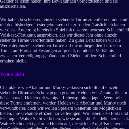
Gegner es leicht haben, ihre Bewegungen vorherzusehen und sie
auszuschalten.
Wir haben beschlossen, einzeln stehende Türme zu entfernen und sind
mit den bisherigen Testergebnissen sehr zufrieden. Tatsächlich haben
wir diese Änderung bereits im Spiel mit unserem neuesten Schlachtfeld
Volskaya-Fertigung ausprobiert, das wir dieses Jahr ohne einzeln
stehende Türme veröffentlicht haben. Zu guter Letzt haben wir die
Werte der einzeln stehenden Türme auf die umliegenden Türme an
Toren, auf Forts und Festungen aufgeteilt, damit das Verhältnis
zwischen Verteidigungsgebäuden und Zielen auf dem Schlachtfeld
erhalten bleibt.
Wahre Sicht
Charaktere wie Abathur und Murky verlassen sich oft auf einzeln
stehende Türme als Schutz gegen getarnte Helden wie Zeratul, die am
liebsten nach Helden mit wenigen Lebenspunkten jagen. Wenn wir
diese Türme entfernen, werden Helden wie Abathur und Murky noch
verwundbarer, doch wir wollen Spielern weiterhin die Möglichkeit
bieten, ihre Gebäude effizient zu verteidigen. Wir haben also Forts und
Festungen Wahre Sicht verliehen, wie sie auch die Zitadelle bereits hat.
Wahre Sicht deckt getarnte Helden auf, die sich in Angriffsreichweite
des Gebäudes befinden. Spieler dürften sich also bei der Abwehr von