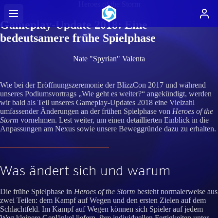
Heroes of the Storm
Gameplay-Update 2018: Eine
bedeutsamere frühe Spielphase
Nate "Spyrian" Valenta
Wie bei der Eröffnungszeremonie der BlizzCon 2017 und während
unseres Podiumsvortrags „Wie geht es weiter?“ angekündigt, werden
wir bald als Teil unseres Gameplay-Updates 2018 eine Vielzahl
umfassender Änderungen an der frühen Spielphase von
Heroes of the
Storm
vornehmen. Lest weiter, um einen detaillierten Einblick in die
Anpassungen am Nexus sowie unsere Beweggründe dazu zu erhalten.
Was ändert sich und warum
Die frühe Spielphase in
Heroes of the Storm
besteht normalerweise aus
zwei Teilen: dem Kampf auf Wegen und den ersten Zielen auf dem
Schlachtfeld. Im Kampf auf Wegen können sich Spieler auf jedem
Weg kleinere Geplänkel liefern, ihre individuellen Fertigkeiten unter