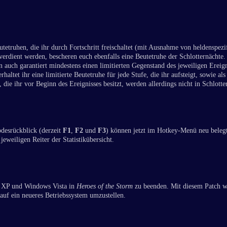
etruhen, die ihr durch Fortschritt freischaltet (mit Ausnahme von heldenspezi
dient werden, bescheren euch ebenfalls eine Beutetruhe der Schlotternächte.
uch garantiert mindestens einen limitierten Gegenstand des jeweiligen Ereigni
ltet ihr eine limitierte Beutetruhe für jede Stufe, die ihr aufsteigt, sowie 
, die ihr vor Beginn des Ereignisses besitzt, werden allerdings nicht in Schlot
desrückblick (derzeit
F1
,
F2
und
F3
) können jetzt im Hotkey-Menü neu beleg
 jeweiligen Reiter der Statistikübersicht.
s XP und Windows Vista in
Heroes of the Storm
zu beenden. Mit diesem Patch 
 auf ein neueres Betriebssystem umzustellen.