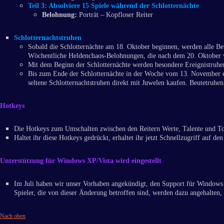
Teil 3:
Absolviere 15 Spiele während der Schlotternächte
Belohnung:
Porträt – Kopfloser Reiter
Schlotternachtstruhen
Sobald die Schlotternächte am 18. Oktober beginnen, werden alle Beut
Wöchentliche Heldenchaos-Belohnungen, die nach dem 20. Oktober ver
Mit dem Beginn der Schlotternächte werden besondere Ereignistruhen a
Bis zum Ende der Schlotternächte in der Woche vom 13. November erha
seltene Schlotternachtstruhen direkt mit Juwelen kaufen. Beutetruhen
Hotkeys
Die Hotkeys zum Umschalten zwischen den Reitern Werte, Talente und To
Haltet ihr diese Hotkeys gedrückt, erhaltet ihr jetzt Schnellzugriff auf den
Unterstützung für Windows XP/Vista wird eingestellt
Im Juli haben wir unser Vorhaben angekündigt, den Support für Window
Spieler, die von dieser Änderung betroffen sind, werden dazu angehalten,
Nach oben