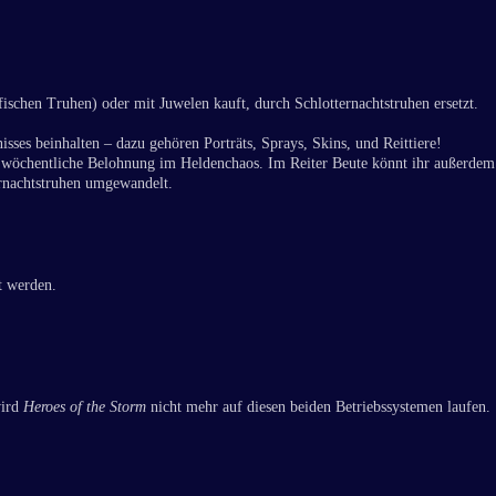
fischen Truhen) oder mit Juwelen kauft, durch Schlotternachtstruhen ersetzt.
sses beinhalten – dazu gehören Porträts, Sprays, Skins, und Reittiere!
als wöchentliche Belohnung im Heldenchaos. Im Reiter Beute könnt ihr außerdem
ternachtstruhen umgewandelt.
t werden.
wird
Heroes of the Storm
nicht mehr auf diesen beiden Betriebssystemen laufen.