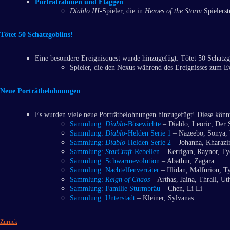
Porträtrahmen und Flaggen
Diablo III
-Spieler, die in
Heroes of the Storm
Spielerst
Tötet 50 Schatzgoblins!
Eine besondere Ereignisquest wurde hinzugefügt: Tötet 50 Schatzg
Spieler, die den Nexus während des Ereignisses zum Ew
Neue Porträtbelohnungen
Es wurden viele neue Porträtbelohnungen hinzugefügt! Diese könnt 
Sammlung:
Diablo
-Bösewichte
– Diablo, Leoric, Der 
Sammlung:
Diablo
-Helden Serie 1
– Nazeebo, Sonya, 
Sammlung:
Diablo
-Helden Serie 2
– Johanna, Kharaz
Sammlung:
StarCraft
-Rebellen
– Kerrigan, Raynor, Ty
Sammlung: Schwarmevolution
– Abathur, Zagara
Sammlung: Nachtelfenverräter
– Illidan, Malfurion, T
Sammlung:
Reign of Chaos
– Arthas, Jaina, Thrall, Ut
Sammlung: Familie Sturmbräu
– Chen, Li Li
Sammlung: Unterstadt
– Kleiner, Sylvanas
Zurück