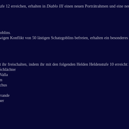
ufe 12 erreichen, erhalten in
Diablo III
einen neuen Porträtrahmen und eine neu
oblins.
igen Konflikt von 50 lästigen Schatzgoblins befreien, erhalten ein besonderes
ihr freischalten, indem ihr mit den folgenden Helden Heldenstufe 10 erreicht:
Schlächter
Valla
im
chus
yrande
her